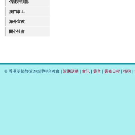
信徒培訓部
澳門事工
海外宣教
關心社會
© 香港基督教循道衛理聯合教會 |
近期活動
|
會訊
|
靈音
|
靈修日程
|
招聘
|