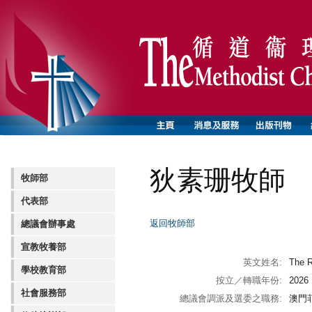
狄素珊牧師
牧師部
代表部
返回牧師部
總議會辦事處
宣教牧養部
英文姓名:
The R
學校教育部
按立／轉職年份:
2026
社會服務部
總議會調派及選委之職務:
澳門