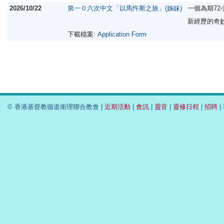
2026/10/22
第一０六次中文「以馬忤斯之旅」(姊妹)
一個為期7
新經歷的奇
下載檔案:
Application Form
© 香港基督教循道衛理聯合教會 |
近期活動
|
會訊
|
靈音
|
靈修日程
|
招聘
|