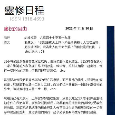
慶祝的因由
2022 年 11 月 30 日
讀經
約翰福音 六章四十七至五十九節
經文
耶穌說：「我就是從天上降下來生命的糧；人若吃這糧，
必永遠活着。我為世人的生命所賜下的糧就是我的肉。」
<br> 約六：51
我小時候雖然在基督教家庭成長，但我們並不慶祝聖誕。我記得看着別人
一家在聖誕前夕和聖誕日早上到教堂、報佳音、跟別人相聚一起慶祝、進
行一切開心的活動，但我們卻不是這樣。<br>
當我問為何我們要慶祝耶穌的死亡和復活，而不是祂的降生，我得到的答
案是，耶穌並非生於十二月廿五日，而我們也不會在另一個日子慶祝祂的
降生。這就像祂從未曾出生一樣。<br>
現在我已長大成人，正學習好好慶祝聖誕，欣然以此記念耶穌的降生並祂
願意住在我們裏面。慶祝聖誕提醒我，藉着耶穌的犧牲我們得以領受赦免
與救贖。這節期給我絕佳的機會與別人分享我從生命的糧所領受的一切有
形和屬靈的恩典，並邀請他們與我一起享受以耶穌為生命的糧的盛宴。