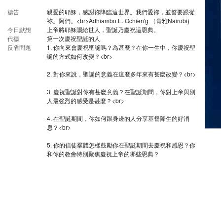
禱告
親愛的耶穌，感謝祢降臨這世界。我們愛祢，並誓要跟從
祢。阿們。<br>Adhiambo E. Ochien'g （肯雅Nairobi)
今日默想
上帝將耶穌賜給世人，聖誕乃慶祝這恩典。
代禱
第一次慶祝聖誕的人
反省問題
1. 你向來會慶祝聖誕嗎？為甚麼？在你一生中，你慶祝聖
誕的方式如何改變？<br>
2. 對你來說，聖誕的意義在這麼多年來有甚麼改變？<br>
3. 慶祝聖誕對你有甚麼意義？在聖誕期間，你對上帝與別
人最強烈的感受是甚麼？<br>
4. 在聖誕期間，你如何跟身邊的人分享基督降生的好消
息？<br>
5. 你的信徒羣體怎樣鼓勵你在聖誕期間去慶祝和感恩？你
和你的教會特別聚焦慶祝上帝的哪些恩典？