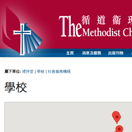
屬下單位:
禮拜堂
|
學校
|
社會服務機構