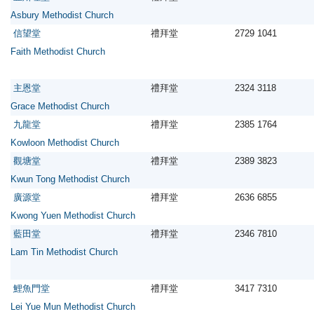
Asbury Methodist Church
信望堂
禮拜堂
2729 1041
Faith Methodist Church
主恩堂
禮拜堂
2324 3118
Grace Methodist Church
九龍堂
禮拜堂
2385 1764
Kowloon Methodist Church
觀塘堂
禮拜堂
2389 3823
Kwun Tong Methodist Church
廣源堂
禮拜堂
2636 6855
Kwong Yuen Methodist Church
藍田堂
禮拜堂
2346 7810
Lam Tin Methodist Church
鯉魚門堂
禮拜堂
3417 7310
Lei Yue Mun Methodist Church