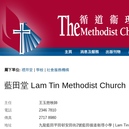
屬下單位:
禮拜堂
|
學校
|
社會服務機構
藍田堂 Lam Tin Methodist Church
主任
王玉慈牧師
電話
2346 7810
傳真
2717 8980
地址
九龍藍田平田邨安田街2號藍田循道衛理小學 | Lam Tin