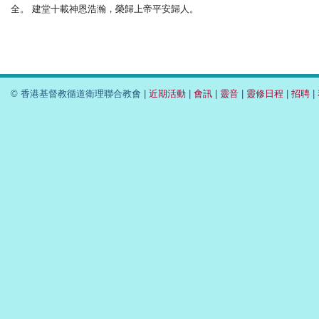
全。 建堂十載神恩浩瀚，榮歸上帝平安歸人。
© 香港基督教循道衛理聯合教會 |
近期活動
|
會訊
|
靈音
|
靈修日程
|
招聘
|