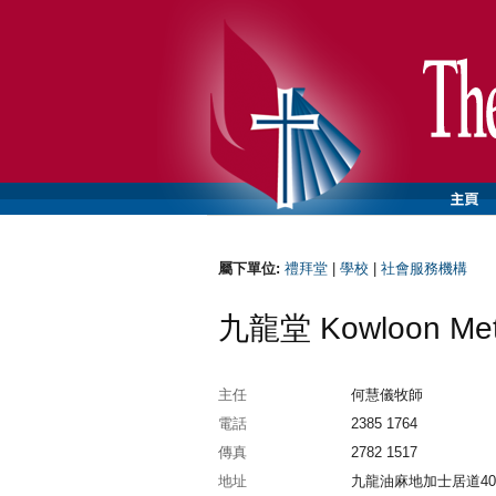
屬下單位:
禮拜堂
|
學校
|
社會服務機構
九龍堂 Kowloon Meth
主任
何慧儀牧師
電話
2385 1764
傳真
2782 1517
地址
九龍油麻地加士居道40號 | 40