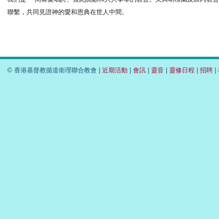
聯繫，共同見證神的愛和恩典在世人中間。
© 香港基督教循道衛理聯合教會 |
近期活動
|
會訊
|
靈音
|
靈修日程
|
招聘
|