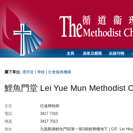
屬下單位:
禮拜堂
|
學校
|
社會服務機構
鯉魚門堂 Lei Yue Mun Methodist C
主任
任遠輝牧師
電話
3417 7310
傳真
3417 7013
地址
九龍觀塘鯉魚門邨第一期3座鯉興樓地下 | G/F, Lei Hin