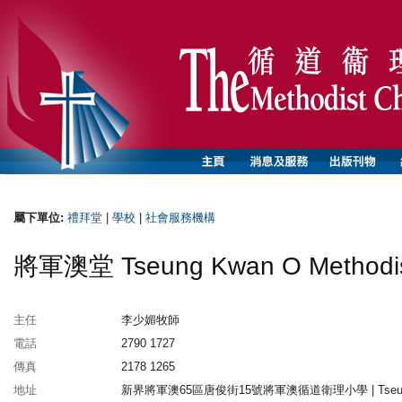
屬下單位:
禮拜堂
|
學校
|
社會服務機構
將軍澳堂 Tseung Kwan O Methodis
主任
李少媚牧師
電話
2790 1727
傳真
2178 1265
地址
新界將軍澳65區唐俊街15號將軍澳循道衛理小學 | Tseu