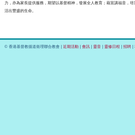
力，亦為家長提供服務，期望以基督精神，發展全人教育；藉宣講福音，培
活出豐盛的生命。
© 香港基督教循道衛理聯合教會 |
近期活動
|
會訊
|
靈音
|
靈修日程
|
招聘
|