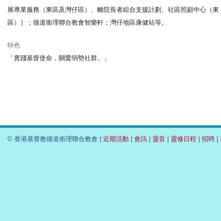
展專業服務（東區及灣仔區）、離院長者綜合支援計劃、社區照顧中心（東
區）］；循道衞理聯合教會智樂軒；灣仔地區康健站等。
特色
「實踐基督使命，關愛弱勢社群。」
© 香港基督教循道衛理聯合教會 |
近期活動
|
會訊
|
靈音
|
靈修日程
|
招聘
|