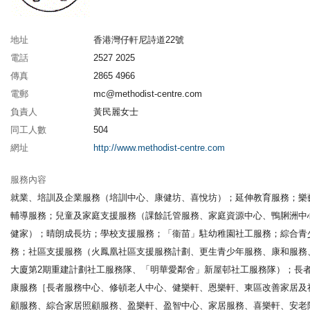
地址
香港灣仔軒尼詩道22號
電話
2527 2025
傳真
2865 4966
電郵
mc@methodist-centre.com
負責人
黃民麗女士
同工人數
504
網址
http://www.methodist-centre.com
服務內容
就業、培訓及企業服務（培訓中心、康健坊、喜悅坊）；延伸教育服務；樂
輔導服務；兒童及家庭支援服務（課餘託管服務、家庭資源中心、鴨脷洲中
健家）；晴朗成長坊；學校支援服務；「衞苗」駐幼稚園社工服務；綜合青
務；社區支援服務（火鳳凰社區支援服務計劃、更生青少年服務、康和服務
大廈第2期重建計劃社工服務隊、「明華愛鄰舍」新屋邨社工服務隊）；長
康服務［長者服務中心、修頓老人中心、健樂軒、恩樂軒、東區改善家居及
顧服務、綜合家居照顧服務、盈樂軒、盈智中心、家居服務、喜樂軒、安老