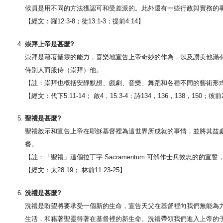
候員是用不同的方法獲認可和受差派的。此外還有一些行政與實務的
【經文：羅12:3-8；徒13:1-3；提前4:14】
崇拜上帝是甚麼?
崇拜是藉著聖靈的能力，喜樂地宣告上帝奇妙的作為，以及讚美他滿
侍別人而服侍（崇拜）他。
【註：崇拜也概括安靜默想、戲劇、音樂、舞蹈和各種不同的藝術形
【經文：代下5:11-14； 啟4，15:3-4；詩134，136，138，150；彼前2:
聖禮是甚麼?
聖禮啟示和宣告上帝在耶穌基督裡為這世界所成就的事情，並將其益
餐。
【註：「聖禮」這個拉丁字 Sacramentum 可解作士兵效忠的的
【經文：太28:19； 林前11:23-25】
洗禮是甚麼?
洗禮是盼望將要承受一個新的生命，宣告天父在基督裡向我們無能為
生活，和藉著聖靈得著在基督裡的新生命。洗禮帶領我們進入上帝的