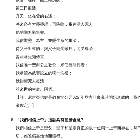
第三日復活；
升天，坐在父的右邊；
將來必有大榮榮耀，再降臨，審判活人死人；
他的國無窮無盡。
我信聖靈，為主，並賜生命的根源，
從父子出來的；與父子同受敬拜，同受尊榮；
曾藉著先知傳言。
我信唯一聖而公之教會，眾使徒所傳者；
我承認為赦罪設立的獨一洗禮；
我指望死人復活；
並來世的生命。阿們。
【註：尼吉亞信經是教會於公元325 年尼吉亞會議時開始形成的，我
議確定。】
「我們相信上帝」這話具有甚麼含意?
我們相信上帝是聖父、聖子和聖靈真正的以一位獨一上帝而存在，然
切，都唯獨靠賴他而獲得。