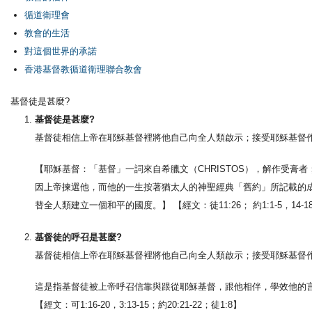
循道衛理會
教會的生活
對這個世界的承諾
香港基督教循道衛理聯合教會
基督徒是甚麼?
基督徒是甚麼?
基督徒相信上帝在耶穌基督裡將他自己向全人類啟示；接受耶穌基督
【耶穌基督：「基督」一詞來自希臘文（CHRISTOS），解作受膏者
因上帝揀選他，而他的一生按著猶太人的神聖經典「舊約」所記載的
替全人類建立一個和平的國度。】 【經文：徒11:26； 約1:1-5，14-18；約1
基督徒的呼召是甚麼?
基督徒相信上帝在耶穌基督裡將他自己向全人類啟示；接受耶穌基督
這是指基督徒被上帝呼召信靠與跟從耶穌基督，跟他相伴，學效他的
【經文：可1:16-20，3:13-15；約20:21-22；徒1:8】