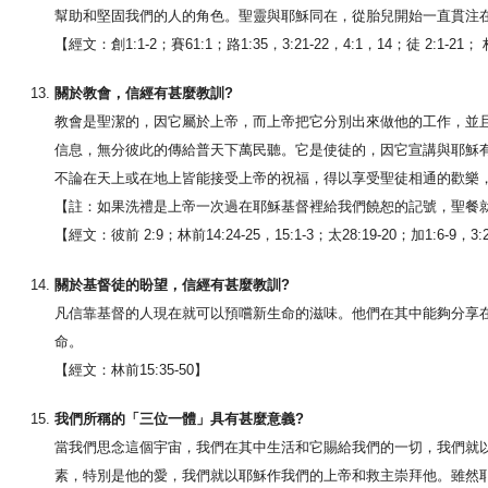
幫助和堅固我們的人的角色。聖靈與耶穌同在，從胎兒開始一直貫注
【經文：創1:1-2；賽61:1；路1:35，3:21-22，4:1，14；徒 2:1-21；
關於教會，信經有甚麼教訓?
教會是聖潔的，因它屬於上帝，而上帝把它分別出來做他的工作，並
信息，無分彼此的傳給普天下萬民聽。它是使徒的，因它宣講與耶穌
不論在天上或在地上皆能接受上帝的祝福，得以享受聖徒相通的歡樂
【註：如果洗禮是上帝一次過在耶穌基督裡給我們饒恕的記號，聖餐
【經文：彼前 2:9；林前14:24-25，15:1-3；太28:19-20；加1:6-9，3:2
關於基督徒的盼望，信經有甚麼教訓?
凡信靠基督的人現在就可以預嚐新生命的滋味。他們在其中能夠分享
命。
【經文：林前15:35-50】
我們所稱的「三位一體」具有甚麼意義?
當我們思念這個宇宙，我們在其中生活和它賜給我們的一切，我們就
素，特別是他的愛，我們就以耶穌作我們的上帝和救主崇拜他。雖然