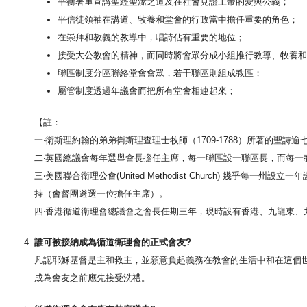
平衡著重宣講聖經聖潔之道及在社會見證上帝的愛與公義；
平信徒領袖在講道、牧養和堂會的行政當中擔任重要的角色；
在崇拜和教義的教導中，唱詩佔有重要的地位；
接受大公教會的精神，而同時將會眾分成小組推行教導、牧養和
聯區制度分區聯絡堂會會眾，若干聯區則組成教區；
屬管制度透過年議會而把所有堂會相連起來；
【註：
一‧衛斯理約翰的弟弟衛斯理查理士牧師（1709-1788）所著的聖詩逾
二‧英國總議會每年選舉會長擔任主席，每一聯區設一聯區長，而每一
三‧美國聯合衛理公會(United Methodist Church) 幾
持（會督團遴選一位擔任主席）。
四‧香港循道衛理會總議會之會長任期三年，現時設有香港、九龍東、
誰可被接納成為循道衛理會的正式會友?
凡認耶穌基督是主和救主，並願意負起義務在教會的生活中和在這個
成為會友之前應先接受洗禮。