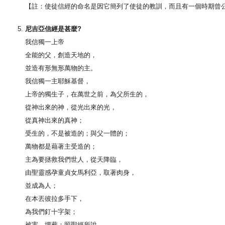
【註：使徒信經的命名是因它簡列了使徒的教訓，而且有一個時期曾
尼吉亞信經是甚麼?
我信獨一上帝
全能的父，創造天地的，
並造有形無形萬物的主。
我信獨一主耶穌基督，
上帝的獨生子，在萬世之前，為父所生的，
從神出來的神，從光出來的光，
從真神出來的真神；
受生的，不是被造的；與父一體的；
萬物都是藉著主受造的；
主為要拯救我們世人，從天降臨，
由聖靈感孕童貞女馬利亞，取著肉身，
並成為人；
在本丟彼拉多手下，
為我們釘十字架；
被害，埋葬；照聖經所說，