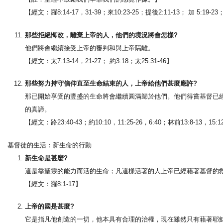
【經文：羅8:14-17，31-39；來10:23-25；提後2:11-13； 加 5:19-23；
那些拒絕悔改，離棄上帝的人，他們的境況將會怎樣?
他們將會繼續接受上帝的審判和與上帝隔離。
【經文：太7:13-14，21-27； 約3:18；太25:31-46】
那些努力持守信仰直至生命結束的人，上帝給他們甚麼應許?
那已開始享受的豐盛的生命將會繼續圓滿歸於他們。他們得嘗基督已
的真諦。
【經文：路23:40-43；約10:10，11:25-26，6:40；林前13:8-13，15:1
基督徒的生活：新生命的行動
新生命是甚麼?
這是靠聖靈的能力而活的生命；凡這樣活著的人上帝已經藉著基督的
【經文：羅8:1-17】
上帝的國是甚麼?
它是指凡他創造的一切，他本具有合理的治權，現在雖然只有藉著耶