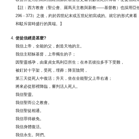
【註：西方教會（聖公會、羅馬天主教與新教——基督教）也採用亞他那修信經（ A
296 - 373）之後，約於四世紀末或五世紀初寫成的。就它的形
和駁斥當時盛行的異端。】
使徒信經是甚麼?
我信上帝，全能的父，創造天地的主。
我信主耶穌基督，上帝獨生的子；
因聖靈感孕，由童貞女馬利亞所生；在本丟彼拉多手下受難，
被釘於十字架，受死，埋葬；降至陰間，
第三天從死人中復活；升天，坐在全能聖父上帝右邊；
將來必從那裡降臨，審判活人死人。
我信聖靈。
我信聖而公之教會。
我信聖徒相通。
我信罪得赦免。
我信身體復活。
我信永生。阿們。