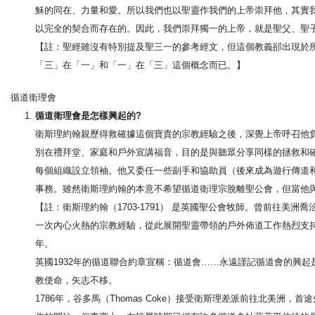
穌的同在、力量和愛。所以我們也以聖靈作我們的上帝崇拜他，其實
以完全的契合而存在的。因此，我們崇拜獨一的上帝，就是聖父、聖
【註：聖經雖沒有特別提及聖三一的參考經文，但這個教義郤出現於
「三」在「一」和「一」在「三」這個概念而已。】
循道衛理會
循道衛理會是怎樣興起的?
衛斯理約翰親歷得救確據這個寶貴的宗教經驗之後，深覺上帝呼召他
別在禮拜堂、家庭和戶外宣講福音，目的是與聽眾分享同樣的拯救和
每個組織設立領袖。他又委任一些副手和協助員（後來成為遊行傳道
事務。雖然衛斯理約翰的本意不希望循道衛理宗脫離聖公會，但當他
【註：衛斯理約翰（1703-1791） 是英國聖公會牧師。曾前往美
一次內心火熱的宗教經驗，從此展開聖靈帶領的戶外佈道工作熱烈支持
年。
英國1932年的循道聯合約章宣稱：循道會……永遠謹記循道會的興
教使命，矢志不移。
1786年，谷多馬（Thomas Coke）接受衛斯理差派前往北美洲，