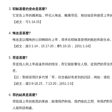
耶穌基督的使命是甚麼?
它宣告上帝的國來臨，呼召人悔改、離棄罪惡、相信福音和接受上帝
【經文：可1:14-15】
悔改是甚麼?
悔改是以懺悔的心回轉歸向上帝，尋求在耶穌基督裡的饒恕和新生命
【經文：路3:1-14，15:17-20；摩5:10-15； 詩51:1-14】
罪是甚麼?
罪是指人與上帝疏遠所得的情況，而它能影響全人類。從我們的罪況
意。
【註：聖經採用許多代替「罪」但含義郤有差別的詞語，例如：過犯
【經文：羅3:9-18,23，7:13-20；詩51:1-5】
罪的結果是甚麼?
罪阻擋上帝的救恩的果效，敗壞我們和他、我們彼此之間、和我們對
人能和諧相處。