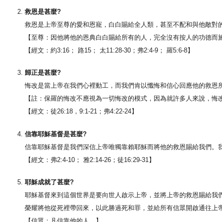
救恩是甚麼?
救恩是上帝至尊的愛和恩寵，白白賜給全人類，甚至不配和與他敵對
【至尊：因他將他的恩典白白賜給所有的人，完全沒有按人的功德而
【經文：約3:16； 路15； 太11:28-30；弗2:4-9； 羅5:6-8】
歸正是甚麼?
悔改是當上帝在我們心裡動工，而我們肯以懺悔和信心回應他的救恩
【註：保羅的悔改不應視為一切悔改的模式，因為就許多人來說，悔
【經文：徒26:18，9:1-21；弗4:22-24】
信靠耶穌基督是甚麼?
信靠耶穌基督是我們深信上帝唯獨靠賴耶穌而將他的救恩賜給我們。
【經文：弗2:4-10； 雅2:14-26；徒16:29-31】
耶穌成就了甚麼?
耶穌基督來到這個世界是要向世人啟示上帝，並將上帝的救恩賜給我
榮耀將他從死裡帶回來，以此勝過死和罪，並給所有信眾開啟通往上
【信眾：凡信靠他的人。】