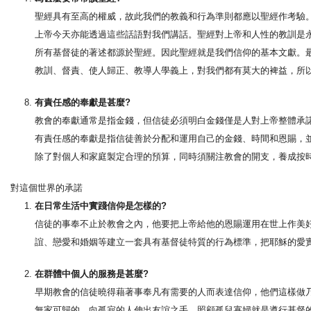
聖經具有至高的權威，故此我們的教義和行為準則都應以聖經作考驗
上帝今天亦能透過這些話語對我們講話。聖經對上帝和人性的教訓是
所有基督徒的著述都源於聖經。因此聖經就是我們信仰的基本文獻。最重
教訓、督責、使人歸正、教導人學義上，對我們都有莫大的裨益，所
有責任感的奉獻是甚麼?
教會的奉獻通常是指金錢，但信徒必須明白金錢僅是人對上帝整體承
有責任感的奉獻是指信徒善於分配和運用自己的金錢、時間和恩賜，並記取主
除了對個人和家庭製定合理的預算，同時須關注教會的開支，養成按
對這個世界的承諾
在日常生活中實踐信仰是怎樣的?
信徒的事奉不止於教會之內，他要把上帝給他的恩賜運用在世上作美
誼、戀愛和婚姻等建立一套具有基督徒特質的行為標準，把耶穌的愛
在群體中個人的服務是甚麼?
早期教會的信徒曉得藉著事奉凡有需要的人而表達信仰，他們這樣做乃
無家可歸的、向孤寂的人伸出友誼之手、照顧孤兒寡婦就是遵行基督