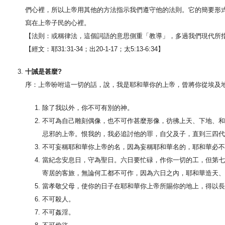
們心裡，所以上帝用其他的方法指示我們遵守他的法則。它的簡要形
寫在上帝子民的心裡。
【法則：或稱律法，這個詞語的意思側重「教導」，多過我們現代所
【經文：耶31:31-34；出20-1-17；太5:13-6:34】
十誡是甚麼?
序：上帝吩咐這一切的話，說，我是耶和華你的上帝，曾將你從埃及
除了我以外，你不可有別的神。
不可為自己雕刻偶像，也不可作甚麼形像，彷彿上天、下地、和
忌邪的上帝。恨我的，我必追討他的罪，自父及子，直到三四代
不可妄稱耶和華你上帝的名，因為妄稱耶和華名的，耶和華必不
當紀念安息日，守為聖日。六日要忙碌，作你一切的工，但第七
寄居的客旅，無論何工都不可作，因為六日之內，耶和華造天、
當孝敬父母，使你的日子在耶和華你上帝所賜你的地上，得以長
不可殺人。
不可姦淫。