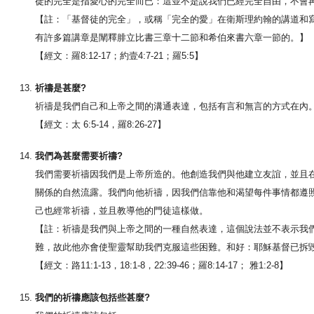
徒的完全是指愛心的完全而已：這並不是說我們已經完全自由，不會
【註：「基督徒的完全」，或稱「完全的愛」在衛斯理約翰的講道和
有許多篇講章是闡釋腓立比書三章十二節和希伯來書六章一節的。】
【經文：羅8:12-17；約壹4:7-21；羅5:5】
祈禱是甚麼?
祈禱是我們自己和上帝之間的溝通表達，包括有言和無言的方式在內
【經文：太 6:5-14，羅8:26-27】
我們為甚麼需要祈禱?
我們需要祈禱因我們是上帝所造的。他創造我們與他建立友誼，並且
關係的自然流露。我們向他祈禱，因我們信靠他和渴望每件事情都遵
己也經常祈禱，並且教導他的門徒這樣做。
【註：祈禱是我們與上帝之間的一種自然表達，這個說法並不表示我
難，故此他亦會使聖靈幫助我們克服這些困難。和好：耶穌基督已拆
【經文：路11:1-13，18:1-8，22:39-46；羅8:14-17； 雅1:2-8】
我們的祈禱應該包括些甚麼?