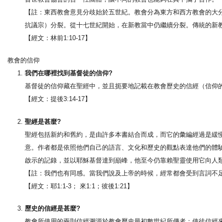
【註：東西教會意見分歧始於五世紀。教會分為東方和西方教會的大分
抗議宗）分裂。從十七世紀開始，在新教當中仍繼續分裂。傳統的新
【經文：林前1:10-17】
教會的信仰
我們在哪裡找到基督徒的信仰?
基督徒的信仰藏在聖經中，並且扼要地記載在教會歷史的信經（信仰
【經文：提後3:14-17】
聖經是甚麼?
聖經包括新約和舊約，是由許多本書結合而成，而它的彙編經過是緩
意。作者都是依照他們自己的語言、文化和歷史的觀點表達他們的體
啟示的記錄，並以耶穌基督達到巔峰，他至今仍靠賴聖靈使用它向人
【註：我們也有同感。當我們說及上帝的時候，經常都會受到言詞不
【經文：耶1:1-3； 來1:1；彼後1:21】
歷史的信經是甚麼?
教會所使用的兩則信經溯源於教會歷史最初數世紀所傳者：使徒信經