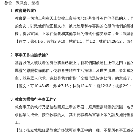
教會、眾教會、聖禮
教會是甚麼?
教會是一切地上和在天上曾被上帝藉著耶穌基督呼召作他子民的人，
的會友，以致他們能互相支持、彼此勉勵和存喜樂的心服侍他們的鄰
樣，得以宣講。上帝在聖餐和其他崇拜的儀式中備受尊崇，並且讓基
【經文：弗4:1-6；彼前2:9-10；帖前1:1；門1,2；林前14:26-32； 西4:
事奉工作由誰承擔?
基督以僕人或牧者的身分將自己獻上，替我們開啟通往上帝之門（他
屬靈的恩賜裝備他們，使教會整體在生活操練上及世界服務上發出成
主，並為眾人代求。這就是我們所指「全體信眾皆為祭司」的意義了
【經文：可10:43-45；弗 4:7-16；林前12:4-31；羅12:3-8；彼前2:9； 約
教會怎樣執行事奉工作?
教會事工的執行乃是信徒回應上帝的呼召，應用聖靈所賜的恩賜，各
求他幫助成全。按立牧職的人，其主要職務為宣講上帝的話及施行聖
工。
【註：按立牧職僅是教會許多認可的事工中的一種。不是所有事工都