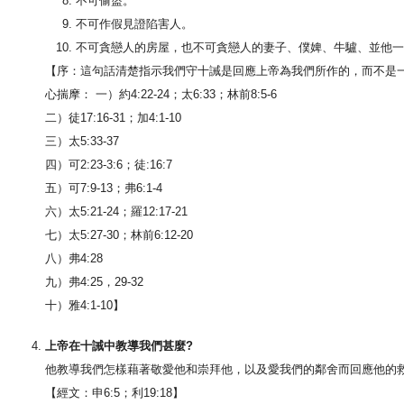
不可偷盜。
不可作假見證陷害人。
不可貪戀人的房屋，也不可貪戀人的妻子、僕婢、牛驢、並他一
【序：這句話清楚指示我們守十誡是回應上帝為我們所作的，而不是
心揣摩： 一）約4:22-24；太6:33；林前8:5-6
二）徒17:16-31；加4:1-10
三）太5:33-37
四）可2:23-3:6；徒:16:7
五）可7:9-13；弗6:1-4
六）太5:21-24；羅12:17-21
七）太5:27-30；林前6:12-20
八）弗4:28
九）弗4:25，29-32
十）雅4:1-10】
上帝在十誡中教導我們甚麼?
他教導我們怎樣藉著敬愛他和崇拜他，以及愛我們的鄰舍而回應他的
【經文：申6:5；利19:18】