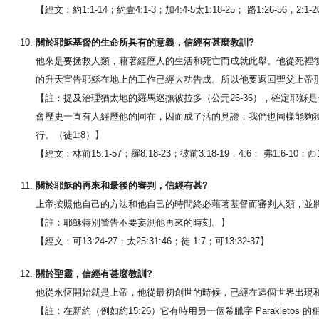
【經文：約1:1-14；約壹4:1-3；加4:4-5太1:18-25； 路1:26-56，2:1-
關於耶穌基督的生命所具有的意義，信經有甚麼教訓?
他來是要拯救人類，藉著經歷人的生活和死亡而成就此舉。他從死裡
的升天宣告耶穌在地上的工作已經大功告成。所以他要返回聖父上帝
【註：提及治理猶太地的羅馬巡撫彼拉多（公元26-36），確定耶
會歷史一直有人經歷他的同在，因而成了活的見證；我們也同樣能夠
行。（徒1:8）】
【經文：林前15:1-57；羅8:18-23；彼前3:18-19，4:6； 弗1:6-10；西1:
關於耶穌的再來和最後的審判，信經有甚?
上帝按照他自己的方法和他自己的時間終必藉著基督而審判人類，並
【註：耶穌特別警告不要妄測他再來的時刻。】
【經文：可13:24-27；太25:31:46；徒 1:7；可13:32-37】
關於聖靈，信經有甚麼教訓?
他從永恆開始就是上帝，他從最初創世的時候，已經在這個世界出現
【註：在新約（例如約15:26）它有時用另一個希臘字 Parakle