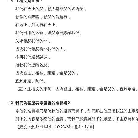
主禱文是甚麼?
我們在天上的父，願人都尊父的名為聖，
願你的國降臨，願父的旨意行，
在地上，如同行在天上。
我們日用的飲食，求父今日賜給我們。
又求饒恕我們的罪，
因為我們饒恕得罪我們的人。
不叫我們遇見試探，
拯救我們脫離凶惡。
因為國度、權柄、榮耀，全是父的，
直到永遠。阿們。
【註：主禱文的末句「因為國度、權柄、榮耀，全是父的，直到永遠
我們為甚麼要奉基督的名祈禱?
奉他的名祈禱乃是倚賴他的權柄而祈求，如同那些他已拯救並與上帝
所求的內容是依從他的旨意，而我們願意將所求的獻呈，求主察聽和
【經文：約14:11-14，16:23-24；雅4：1-10】