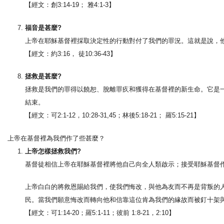
【經文：創3:14-19； 雅4:1-3】
福音是甚麼?
上帝在耶穌基督裡採取決定性的行動對付了我們的罪況。這就是說，
【經文：約3:16， 徒10:36-43】
拯救是甚麼?
拯救是我們的罪得以饒恕、脫離罪疚和獲得在基督裡的新生命。它是
結束。
【經文：可2:1-12，10:28-31,45；林後5:18-21； 羅5:15-21】
上帝在基督裡為我們作了些甚麼？
上帝怎樣拯救我們?
基督徒相信上帝在耶穌基督裡將他自己向全人類啟示；接受耶穌基督
上帝白白的將救恩賜給我們，使我們悔改，與他為友而不再是背叛的
民。當我們願意悔改而轉向他和信靠這位肯為我們的緣故而被釘十架
【經文：可1:14-20；羅5:1-11；彼前 1:8-21，2:10】