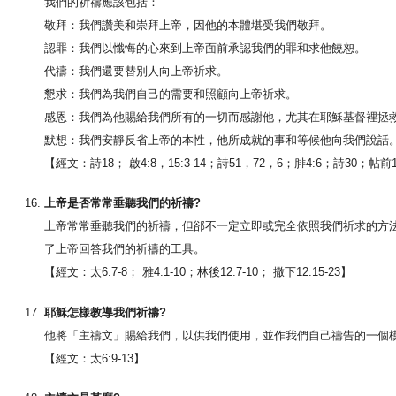
我們的祈禱應該包括：
敬拜：我們讚美和崇拜上帝，因他的本體堪受我們敬拜。
認罪：我們以懺悔的心來到上帝面前承認我們的罪和求他饒恕。
代禱：我們還要替別人向上帝祈求。
懇求：我們為我們自己的需要和照顧向上帝祈求。
感恩：我們為他賜給我們所有的一切而感謝他，尤其在耶穌基督裡拯
默想：我們安靜反省上帝的本性，他所成就的事和等候他向我們說話
【經文：詩18； 啟4:8，15:3-14；詩51，72，6；腓4:6；詩30；帖前1
上帝是否常常垂聽我們的祈禱?
上帝常常垂聽我們的祈禱，但郤不一定立即或完全依照我們祈求的方
了上帝回答我們的祈禱的工具。
【經文：太6:7-8； 雅4:1-10；林後12:7-10； 撒下12:15-23】
耶穌怎樣教導我們祈禱?
他將「主禱文」賜給我們，以供我們使用，並作我們自己禱告的一個
【經文：太6:9-13】