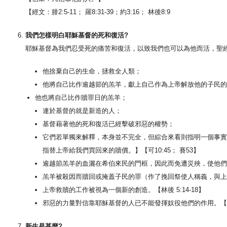
【經文：腓2:5-11； 羅8:31-39；約3:16； 林後8:9
我們怎樣明白耶穌基督的死和復活?
耶穌基督為我們忍受死的痛苦和復活，以致我們也可以為他而活，聖
他捨棄自己的生命，拯救全人類；
他將自己比作逾越節的羔羊，獻上自己作為上帝解放他的子民的
他也將自己比作贖罪日的羔羊；
連於基督的就是新造的人；
基督藉著他的死和復活已經擊破邪惡的權勢；
它們若單獨來解釋，本身並不完全，但綜合來看則指明一個事實
指替上帝給我們買回來的贖價。】【可10:45； 賽53】
逾越節羔羊的血灑在希伯來民的門框，因此而免遭災殃，使他們存
羔羊被殺因而贖回或掩蓋子民的罪（作了挽回祭使人稱義，與上帝和好）
上帝救贖的工作被視為一個新的創造。【林後 5:14-18】
邪惡的力量對信靠耶穌基督的人已不能發揮奴役他們的作用。【西2:
新生是甚麼?