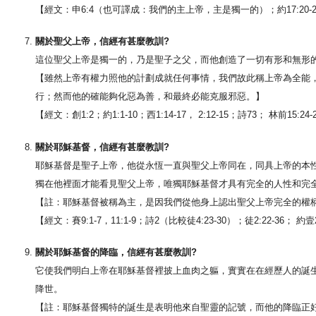
【經文：申6:4（也可譯成：我們的主上帝，主是獨一的）；約17:20-23；
關於聖父上帝，信經有甚麼教訓?
這位聖父上帝是獨一的，乃是聖子之父，而他創造了一切有形和無形
【雖然上帝有權力照他的計劃成就任何事情，我們故此稱上帝為全能
行；然而他的確能夠化惡為善，和最終必能克服邪惡。】
【經文：創1:2；約1:1-10；西1:14-17， 2:12-15；詩73； 林前15:24-
關於耶穌基督，信經有甚麼教訓?
耶穌基督是聖子上帝，他從永恆一直與聖父上帝同在，同具上帝的本
獨在他裡面才能看見聖父上帝，唯獨耶穌基督才具有完全的人性和完
【註：耶穌基督被稱為主，是因我們從他身上認出聖父上帝完全的權
【經文：賽9:1-7，11:1-9；詩2（比較徒4:23-30）；徒2:22-36； 約壹2:2
關於耶穌基督的降臨，信經有甚麼教訓?
它使我們明白上帝在耶穌基督裡披上血肉之軀，實實在在經歷人的誕
降世。
【註：耶穌基督獨特的誕生是表明他來自聖靈的記號，而他的降臨正