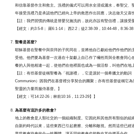
和信靠基督作主和救主。洗禮的儀式可以用水全浸或灑水，奉聖父、
年接受洗禮乃是承認他們已經向上帝的救恩作出回應，決志做天父喜
【註：我們習慣的傳統是替嬰兒施洗的，故此亦設有堅信禮，讓接受
【經文：約3:5-8； 羅6:1-14； 西2:2；徒2:38-39，10:44-48，8:36-3
聖餐是甚麼?
耶穌基督在聖餐中與崇拜的子民同在，並將他自己獻給他們作他們的
受他。他們要為基督一次過在十架獻上自己作了犧牲而與全教會同心
餐的人與他相連一起，使他們在他裡面也成為一個活祭，叫他們在地
【註：有些基督徒稱聖餐為「祝謝禮」，它是源於一個希臘文的動詞 （Eu
Communion）因我們在基督裡分享契合的團聚；亦有些基督徒稱
聖靈的力量而服侍基督。】
【經文：可14:22-26；林前10:16，11:23-29】】
為甚麼有這許多的教會?
地上的教會是人類社交的一個組織制度。它因此和其他所有類似的組
自新約時代以來，這些東西已引起磨擦、分離和敵視。然而這些已經
普世教會協會的合一性團體，讓不同的教會也能夠在其中攜手合作。