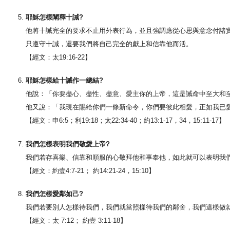
耶穌怎樣闡釋十誡?
他將十誡完全的要求不止用外表行為，並且強調應從心思與意念付諸
只遵守十誡，還要我們將自己完全的獻上和信靠他而活。
【經文：太19:16-22】
耶穌怎樣給十誡作一總結?
他說：「你要盡心、盡性、盡意、愛主你的上帝，這是誡命中至大和
他又說：「我現在賜給你們一條新命令，你們要彼此相愛，正如我已
【經文：申6:5；利19:18；太22:34-40；約13:1-17，34，15:11-17】
我們怎樣表明我們敬愛上帝?
我們若存喜樂、信靠和順服的心敬拜他和事奉他，如此就可以表明我
【經文：約壹4:7-21； 約14:21-24，15:10】
我們怎樣愛鄰如己?
我們若要別人怎樣待我們，我們就當照樣待我們的鄰舍，我們這樣做
【經文：太 7:12； 約壹 3:11-18】