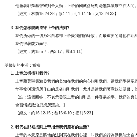
他藉著耶穌基督審判全人類，上帝的國就會絕對毫無異議確立在人間
【經文：林前15:24-28；啟4:11；可1:14-15；太13:24-33】
我們怎樣能夠遵守上帝的法則?
我們所做的一切乃出自感謝上帝愛我們的緣故，而最重要的是他在耶
我們得著能力而行。
【經文：約15:5-7；西3:17；羅8:1-11】
基督徒的生活：祈禱
上帝怎樣指引我們?
上帝藉著聖靈激發我們的良知在我們的內心指引我們。當我們學習聖
常事物與環境所作出的反省指引我們，尤其是當我們著意效法基督，
【註：這個回答，不表示發現上帝的指引是一件容易的事。我們的良
會習慣或政治思想所渲染。】
【經文：約16:12-15；徒16:6-10；提前5:23】
我們在那裡找到上帝指示我們應有的生活?
上帝的本意原是將他的法則寫在我們心裡，叫我們的行為動機能出自