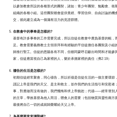
以參加教會所設的各種形式的團契，諸如：青少年團契、勉勵會、衛
組織的各種小組。這些團契都會提供查經、學習信仰、自由討論的機
交，彼此建立成為一個滿有活力的見證群體。
在教會中的事奉是怎樣的?
基督有許多事奉的工作需要完成，所以信徒在教會中應負基督的軛，
足。教會需要義務教士主領崇拜和有經驗的平信徒擔任各團契及小組
師推行聖工。信徒的恩賜各有不同，但都同蒙呼召獻出時間和才能參
家，信徒應當視自己為家裡的人，樂於承擔家裡的責任（弗2:19）
禱告的生活是怎樣的?
初期信徒經常聚會，同心禱告，所以祈禱是信徒生活的一個主要環節
謹記上帝是我們的天父、是主和救主，並作我們的生活指引和安慰者
事，對應做而沒有做的，我們懺悔和求上帝饒恕；代禱——經常替別
的主宰，學效基督為他人而活，體會人的需要（包括物質與靈性兩方
最後將自己一切的成就歸榮耀給天父上帝。
為甚麼要常常讀聖經?