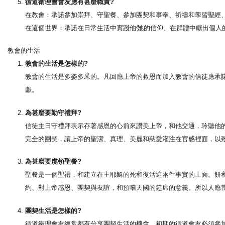
循道衛理會會友應有甚麼職責?
在教會：承諾參加崇拜、守聖餐、參加團契和事奉、祈禱和學習聖經
在這個世界：承諾在日常生活中實踐他∕她的信仰、在群體中獻出個人
教會的生活
教會的生活是怎樣的?
教會的生活是多姿多釆的。凡回應上帝的救恩而加入教會的信徒應承
獻。
為甚麼要勤守禮拜?
信徒主日守禮拜表示存著感恩的心前來讚美上帝，和他交通，聆聽他
完全的團契，讓上帝的聖潔、真理、美麗和慈愛灌注在官感裡面，以
為甚麼要虔領聖餐?
聖餐是一個聖禮，和建立在主耶穌的死和復活這兩件事實的上面。餅
約、對上帝感恩、團契與友誼，和預嚐天國的筵席的意義。所以人應
團契生活是怎樣的?
循道衛理會友經常都有分享團契生活的機會。初期的循道會友必須參