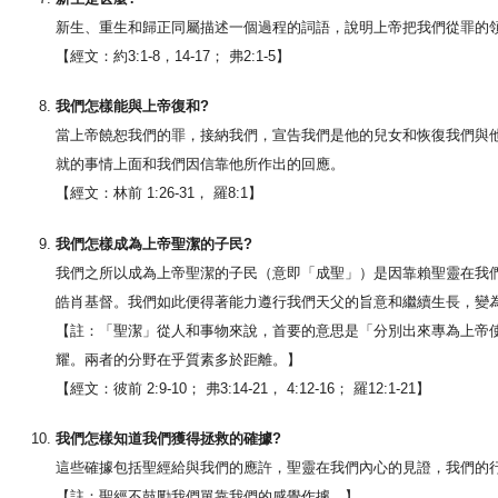
新生、重生和歸正同屬描述一個過程的詞語，說明上帝把我們從罪的
【經文：約3:1-8，14-17； 弗2:1-5】
我們怎樣能與上帝復和?
當上帝饒恕我們的罪，接納我們，宣告我們是他的兒女和恢復我們與
就的事情上面和我們因信靠他所作出的回應。
【經文：林前 1:26-31， 羅8:1】
我們怎樣成為上帝聖潔的子民?
我們之所以成為上帝聖潔的子民（意即「成聖」）是因靠賴聖靈在我
皓肖基督。我們如此便得著能力遵行我們天父的旨意和繼續生長，變
【註：「聖潔」從人和事物來說，首要的意思是「分別出來專為上帝
耀。兩者的分野在乎質素多於距離。】
【經文：彼前 2:9-10； 弗3:14-21， 4:12-16； 羅12:1-21】
我們怎樣知道我們獲得拯救的確據?
這些確據包括聖經給與我們的應許，聖靈在我們內心的見證，我們的
【註：聖經不鼓勵我們單靠我們的感覺作據。】