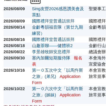
2026/08/09
Sing友營2026感恩讚美會及
聖樂事工
茶點
2026/08/09
國際禮拜堂普通話崇拜
國際禮拜
2026/08/14
金齡粵韻福音隊（第廿九期
金齡粵韻
練習）
2026/08/16
國際禮拜堂普通話崇拜
國際禮拜
2026/08/18
山趣茶聊——健體班2
金齡行山
2026/08/22
李景雄牧師安息禮拜
總議會辦
2026/09/30
塞內加爾短期服侍隊
報名
本會海外
表
宣愛協會
2026/10/16
第一０五次中文「以馬忤斯
本會宣教
之旅」(弟兄)
Application
旅常規事
Form
2026/10/22
第一０六次中文「以馬忤斯
本會宣教
之旅」(姊妹)
Application
旅常規事
Form