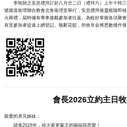
李牧師之安息禮拜訂於八月廿二日（禮拜六）上午十時三
號循道衞理聯合教會北角衞理堂舉行，安息禮拜後靈柩隨即移
火葬禮，屆時備有專車接載參加者往返。為較好掌握各項聚會
有意參加者從速上網登記。敬辭花籃，所收帛金將悉數撥作發
會長2026立約主日
親愛的弟兄姊妹：
踏進2026年，祝大家更蒙主的賜福與恩愛！