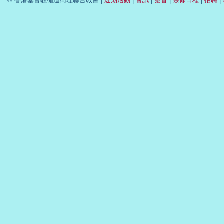
© 香港基督教循道衛理聯合教會 |
近期活動
|
會訊
|
靈音
|
靈修日程
|
招聘
|