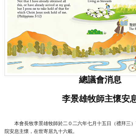
總議會消息
李景雄牧師主懷安
本會長牧李景雄牧師於二０二六年七月十五日（禮拜三）
院安息主懷，在世寄居九十六載。