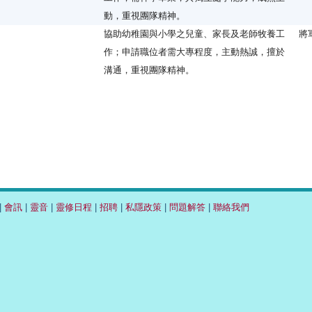
動，重視團隊精神。
協助幼稚園與小學之兒童、家長及老師牧養工
將
作；申請職位者需大專程度，主動熱誠，擅於
溝通，重視團隊精神。
|
會訊
|
靈音
|
靈修日程
|
招聘
|
私隱政策
|
問題解答
|
聯絡我們