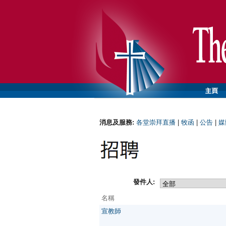
消息及服務:
各堂崇拜直播
|
牧函
|
公告
|
媒
發件人:
名稱
宣教師