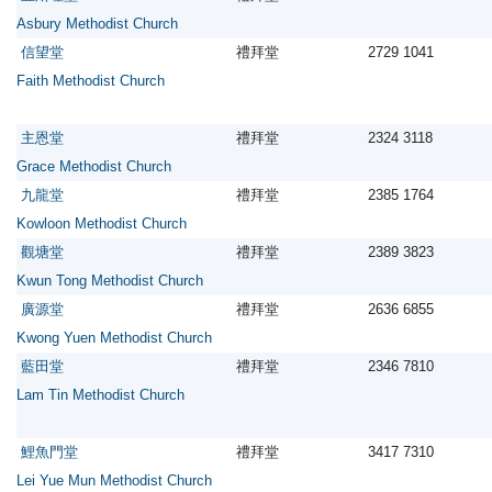
Asbury Methodist Church
信望堂
禮拜堂
2729 1041
Faith Methodist Church
主恩堂
禮拜堂
2324 3118
Grace Methodist Church
九龍堂
禮拜堂
2385 1764
Kowloon Methodist Church
觀塘堂
禮拜堂
2389 3823
Kwun Tong Methodist Church
廣源堂
禮拜堂
2636 6855
Kwong Yuen Methodist Church
藍田堂
禮拜堂
2346 7810
Lam Tin Methodist Church
鯉魚門堂
禮拜堂
3417 7310
Lei Yue Mun Methodist Church