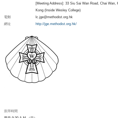
[Meeting Address]: 33 Siu Sai Wan Road, Chai Wan,
Kong (Inside Wesley College)
電郵
lc.jge@methodist.org.hk
網址
http://jge.methodist.org.hk/
崇拜時間
早堂 9:30 A.M.（日）