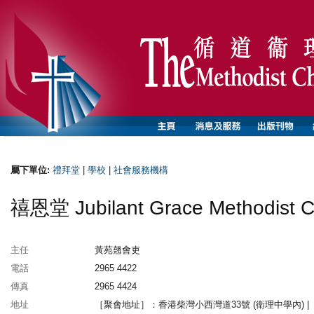
屬下單位:
禮拜堂
|
學校
|
社會服務機構
禧恩堂 Jubilant Grace Methodist C
主任
黃苑翹會吏
電話
2965 4422
傳真
2965 4424
地址
［聚會地址］：香港柴灣小西灣道33號 (衛理中學內) |