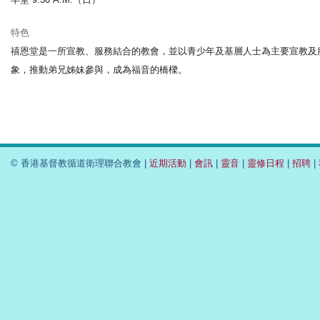
特色
禧恩堂是一所宣教、服務結合的教會，並以青少年及基層人士為主要宣教及
象，推動弟兄姊妹參與，成為福音的橋樑。
© 香港基督教循道衛理聯合教會 |
近期活動
|
會訊
|
靈音
|
靈修日程
|
招聘
|