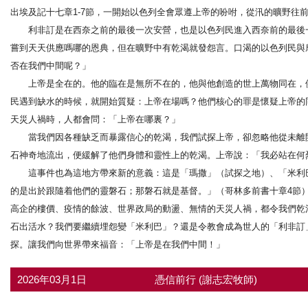
出埃及記十七章1-7節，一開始以色列全會眾遵上帝的吩咐，從汛的曠野往
利非訂是在西奈之前的最後一次安營，也是以色列民進入西奈前的最後一
嘗到天天供應嗎哪的恩典，但在曠野中有乾渴就發怨言。口渴的以色列民與
否在我們中間呢？」
上帝是全在的。他的臨在是無所不在的，他與他創造的世上萬物同在，供
民遇到缺水的時候，就開始質疑：上帝在場嗎？他們核心的罪是懷疑上帝的
天災人禍時，人都會問：「上帝在哪裏？」
當我們因各種缺乏而暴露信心的乾渴，我們試探上帝，卻忽略他從未離開
石神奇地流出，便緩解了他們身體和靈性上的乾渴。上帝說：「我必站在何
這事件也為這地方帶來新的意義：這是「瑪撒」（試探之地）、「米利巴
的是出於跟隨着他們的靈磐石；那磐石就是基督。」（哥林多前書十章4節
高企的樓價、疫情的餘波、世界政局的動盪、無情的天災人禍，都令我們乾
石出活水？我們要繼續埋怨變「米利巴」？還是令教會成為世人的「利非訂
探。讓我們向世界帶來福音：「上帝是在我們中間！」
2026年03月1日
憑信前行 (謝志宏牧師)