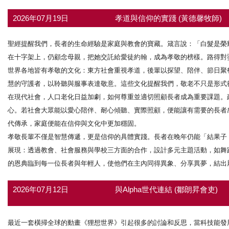
2026年07月19日
孝道與信仰的實踐 (黃德馨牧師)
聖經提醒我們，長者的生命經驗是家庭與教會的寶藏。箴言說：「白髮是榮
在十字架上，仍顧念母親，把她交託給愛徒約翰，成為孝敬的榜樣。路得對
世界各地皆有孝敬的文化：東方社會重視孝道，後輩以探望、陪伴、節日聚
慧的守護者，以聆聽與服事表達敬意。這些文化提醒我們，敬老不只是形式
在現代社會，人口老化日益加劇，如何尊重並適切照顧長者成為重要課題。
心。若社會大眾能以愛心陪伴、耐心傾聽、實際照顧，便能讓有需要的長者
代傳承，家庭便能在信仰與文化中更加穩固。
孝敬長輩不僅是智慧傳遞，更是信仰的具體實踐。長者在晚年仍能「結果子
展現：透過教會、社會服務與學校三方面的合作，設計多元主題活動，如舞
的恩典臨到每一位長者與年輕人，使他們在主內同得異象、分享異夢，結出
2026年07月12日
與Alpha世代連結 (鄒朗昇會吏)
最近一套橫掃全球的動畫《狸想世界》引起很多的討論和反思，當科技能發