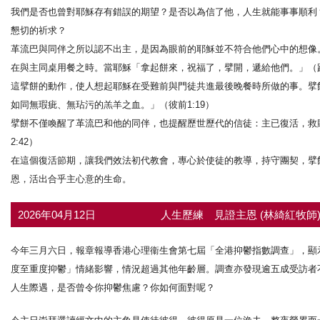
我們是否也曾對耶穌存有錯誤的期望？是否以為信了他，人生就能事事順利
懇切的祈求？
革流巴與同伴之所以認不出主，是因為眼前的耶穌並不符合他們心中的想像
在與主同桌用餐之時。當耶穌「拿起餅來，祝福了，擘開，遞給他們。」（路2
這擘餅的動作，使人想起耶穌在受難前與門徒共進最後晚餐時所做的事。擘
如同無瑕疵、無玷污的羔羊之血。」（彼前1:19）
擘餅不僅喚醒了革流巴和他的同伴，也提醒歷世歷代的信徒：主已復活，救
2:42）
在這個復活節期，讓我們效法初代教會，專心於使徒的教導，持守團契，擘
恩，活出合乎主心意的生命。
2026年04月12日
人生歷練 見證主恩 (林綺紅牧師
今年三月六日，報章報導香港心理衞生會第七屆「全港抑鬱指數調查」，顯示香
度至重度抑鬱」情緒影響，情況超過其他年齡層。調查亦發現逾五成受訪者
人生際遇，是否曾令你抑鬱焦慮？你如何面對呢？