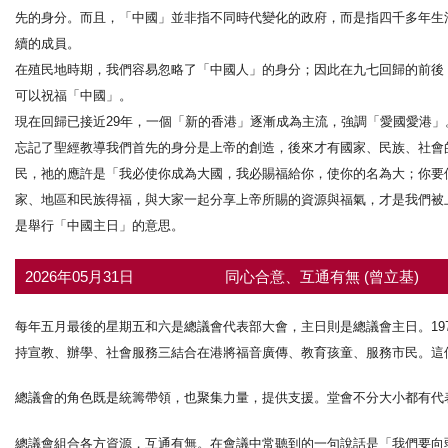
先的身分。而且，「中國」並非指不同時代變化的政府，而是指四千多年生
續的成員。
在殖民地時期，我們容易忽略了「中國人」的身分；因此在九七回歸的前後
可以祝福「中國」。
現在回歸已接近29年，一個「新的香港」逐漸成為主流，強調「愛國愛港
忘記了聖經教導我們首先的身分是上帝的創造，後來才有國家、民族、社會
民，祂的應許是「我必使你成為大國，我必賜福給你，使你的名為大；你要
家、地區和民族得福，與大家一起分享上帝所賜的資源與福氣，才是我們被
是舉行「中國主日」的意思。
2026年05月31日
同心合意、互通有無 (曾立基)
每年五月最後的星期五和六是總議會代表部大會，主日則是總議會主日。19
持宣教、辦學、社會服務三結合在港將福音廣傳、教育孩童、服務市民。這
總議會的角色既是統籌帶領，也聚集力量，提供支援。堂會不分大小都有代
總議會組合各方資源，互通有無。在會議中常聽到的一句說話是「我們要向