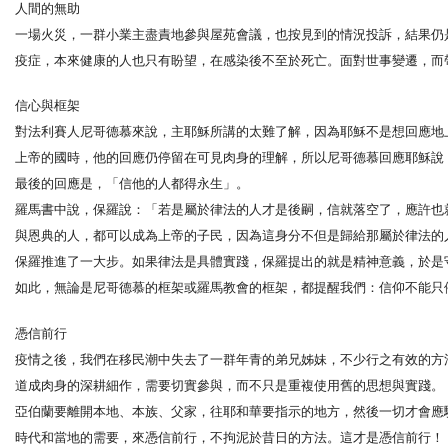
人間的無助
一場火災，一群小業主盡責地參與屋苑會議，也按見到的情況投訴，結果仍
疫症，本來健康的人也只有盼望，在感染後不至於死亡。面對世事變遷，而
信心與框架
對法利賽人尼哥德慕來說，主耶穌所講的太難了解，因為耶穌不是想回應地
上帝的國時，他的回應仍停留在可見肉身的理解，所以尼哥德慕回應耶穌說
最後的回應是，「信他的人都得永生」。
羅馬書中說，保羅說：「若是屬於律法的人才是後嗣，信就落空了，應許也就
與恩典的人，都可以成為上帝的子民，因為這身分不但是歸給那屬於律法的
保羅推進了一大步。如果律法是具體實踐，保羅提出的就是精神意義，於是
如此，無論是尼哥德慕的框架或羅馬教會的框架，都提醒我們：信仰不能只
憑信前行
疫情之後，我們在移民潮中失去了一群年青的弟兄姊妹，不少行之有效的方
道成肉身的深耕細作，需要切實參與，而不只是重複使用舊的思想與實踐。
亞伯蘭要離開本地、本族、父家，往耶和華要指示的地方，然後一切才會應
時代和當地的需要，來憑信前行，不拘泥於昔日的方法。這才是憑信前行！