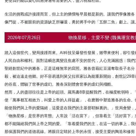
更使我們能以愛心回應身邊有需要的人，盡力祝福社區。
生活的挑戰或許接踵而至，但上主的憐憫每早晨都是新的。讓我們學像雅各
像門徒，不被眼前的資源缺乏所嚇退，勇於將手中的「五餅二魚」獻上。讓
2026年07月26日
物換星移，主愛不變 (魏佩珊宣教
踏入這個世代，變局接踵而來。AI科技呈爆發性發展，雖帶來便利，卻引
人民自由和權利。面對這瞬息萬變且焦慮不安的世代，人心充滿困惑：我們
聖經創世紀中的雅各，正是這種無常的寫照。雅各曾藉紅豆湯奪取長子名分
殺，被迫遠走他鄉。好不容易逃到舅父拉班家以為能重新開始，創世記29
的谷底，體驗了世事的虛幻。雅各深刻體會世事的虛幻與殘酷。
然而，人的盡頭往往是上帝的起頭。羅馬書8章提醒我們，在極度軟弱時，
使「萬事都互相效力，叫愛上帝的人得益處」，在磨難中塑造雅各的生命。
能使我們與上帝的愛隔絕，這愛是在我們的主基督耶穌裏的。」世局會變，
「物換星移」是世界的常態。人常說「活在當下」，但靠着主「活好當下」
都不能隔絕我們與上帝之間的愛。「靠着愛我們的主，在這一切的事上，我
那保護我們的道德底線。將眼目定睛於上帝的永恆，接受主愛的陶造和修剪