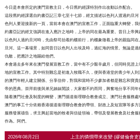
今日是本會所定的澳門宣教主日，今日舊約經課特別作出改動以作配合。
這段舊約經課選自約書亞記三章七至十七節，經文描述以色列人渡過約旦河
色列人要迎接新的一頁，當前本會在澳門的宣教工作，正面臨重大轉變，我
約書亞記的經文強調在進入應許之地時，上帝的同在最為重要。昔日上帝興
以色列人過約旦河時，先由祭司抬着約櫃前行，約櫃象徵着上帝的親臨同在
旦河。這一幕場景，如同昔日以色列人出埃及時，過紅海的情景。無論是過
仇敵，把應許之地賜給他們。
本會過去多年來在澳門發展宣教工作，當中有不少艱辛歲月，但同時見證上
地的宣教工作。其中特別難忘是初進入牧職不久，便與香港堂的青少年人到
的澳門年輕人建立關係、分享信仰，對我和當時不少參加者都是難忘和寶貴
帝的恩典。崇拜前後與弟兄姊妹閒談，大家都不約而同，興奮地分享不同年
隨着澳門社會及制度的轉變，澳門循道衞理聯合教會成立、澳門社會服務處
澳門的事工十分依賴香港循道衞理聯合教會的帶領、財政上及短宣隊等多方
服務發展禱告，求主興起當地的牧者與信徒領袖，帶領及發展教會及社會服
作為。阿們。
2026年08月2日
上主的憐憫帶來改變 (繆健倫會吏