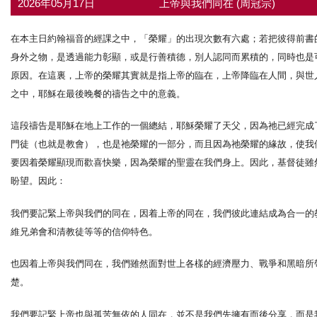
2026年05月17日
上帝與我們同在 (周冠宗)
在本主日約翰福音的經課之中，「榮耀」的出現次數有六處；若把彼得前書
身外之物，是透過能力彰顯，或是行善積德，別人認同而累積的，同時也是
原因。在這裏，上帝的榮耀其實就是指上帝的臨在，上帝降臨在人間，與世
之中，耶穌在最後晚餐的禱告之中的意義。
這段禱告是耶穌在地上工作的一個總結，耶穌榮耀了天父，因為祂已經完成
門徒（也就是教會），也是祂榮耀的一部分，而且因為祂榮耀的緣故，使我
要因着榮耀顯現而歡喜快樂，因為榮耀的聖靈在我們身上。因此，基督徒雖
盼望。因此：
我們要記緊上帝與我們的同在，因着上帝的同在，我們彼此連結成為合一的
維兄弟會和清教徒等等的信仰特色。
也因着上帝與我們同在，我們雖然面對世上各樣的經濟壓力、戰爭和黑暗所
楚。
我們要記緊上帝也與孤苦無依的人同在，並不是我們先擁有而後分享，而是