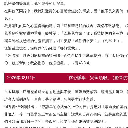
話語是何等真實，他的愛是如此深厚。
在與他們同行中，我聽到受責的心靈體會無比的釋放，因「他不長久責備，也
10）。
我見證到飢渴的心靈得着飽足，因「耶和華是我的牧者，我必不致缺乏」（詩2
我看到抑鬱的眼神重現一綫希望，「因為我救贖了你；我曾提你的名召你，你
我看到極度恐懼的心靈被撫平，因主安慰「願你們平安！」（約20:19）。
無論甚麽境況，深願我們仍確信「耶穌愛我」。
「雅各家，以色列家所有的餘民哪，你們自從生下就蒙我抱，自出母胎便由
你，就必背你；我必抱你，也必拯救。」（賽46:3-4）
2026年02月1日
「存心謙卑．完全順服」 (盧偉旗
當今世界，正經歷前所未有的動盪與不安。國際局勢緊張，經濟壓力沉重，
許多人感到迷茫、焦慮，甚至絕望，急切尋求解決之道。
彌迦書6章8節指出，「存謙卑的心與你的上帝同行」是應對世事紛擾的基
非低人一等，而是承認上帝的至高主權，認識到自身的有限，並將生命的重
們才能向那超越一切的上帝敞開，領受從他而來的智慧與能力。