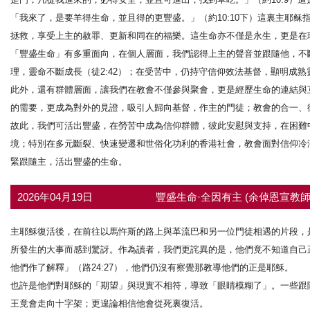
「我來了，是要羊得生命，並且得的更豐盛。」（約10:10下）這裏主耶
拯救，享受上主的赦罪、更新和同在的福樂。這生命亦不僅是永生，更是在
「豐盛生命」有多重面向，在個人層面，我們認得上主的聲音並跟隨他，不斷建
理，靈命不斷成長（徒2:42）；在受苦中，仍持守信仰效法基督，顯明成熟靈
此外，還有群體層面，讓我們在教會不僅參與聚會，更是經歷生命的連結與
的需要，更成為對外的見證，吸引人歸向基督，作主的門徒；教會的合一、
故此，我們可活出豐盛，在勞苦中成為信仰群體，彼此安慰與支持，在困難
境；特別在多元斷裂、快速變遷和世俗化功利的香港社會，教會面對信仰冷
緊跟隨主，活出豐盛的生命。
2026年04月19日
豐盛生命·全因有主 (余倬恩宣教師
主耶穌復活後，在前往以馬忤斯的路上與革流巴和另一位門徒相遇的片段，
所發生的大事而感到驚訝。作為讀者，我們更詫異的是，他們竟不知道自己
他們作了解釋」（路24:27），他們仍沒有察覺那教導他們的正是耶穌。
也許是他們對耶穌的「期望」與現實不相符，導致「眼睛模糊了」。一些跟
王竟會走向十字架；更遑論相信他會從死裏復活。