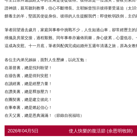
今主日崇拜選讀經文中的主角是使徒彼得。彼得原是一位漁夫，整夜勞累而一
證神蹟，親耳聽到教導，信心不斷增長。主耶穌曾預示彼得要受逼迫（太10:
餵養主的羊，堅固其使徒身份。彼得的人生提醒我們：即使軟弱跌倒，主仍
筆者回望過去歲月，家庭與事奉中挑戰不少，人生如過山車，卻常經歷主的
殯儀及房屋交接，過程艱難。同年事奉亦遍佈荊棘，身心疲累，心靈低谷。
這成為安慰。十一月底，筆者與配偶完成結婚卅五週年清邁之旅，原為女教
各位主內弟兄姊妹，面對人生歷練，以此互勉：
在基督裏，總是找到盼望！
在禱告裏，總是得到安慰！
在讀經裏，總是經歷力量！
在讚美裏，總是釋放壓力！
在團契裏，總是建立彼此！
在事奉裏，總是燃起信心！
在天父裏，總是恩典滿滿！（節錄自祝福咭）
2026年04月5日
使人快樂的復活節 (余恩明牧師)