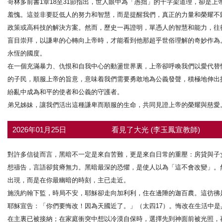
哥林多前書1章18至31節指出，世人眼中為「愚拙」的十字架道理，卻是
羞愧。這並非要貶低人的努力和智慧，而是提醒我們，真正的力量和榮耀不
政策或高科技的解決方案。然而，歷史一再證明，單憑人的智慧和能力，往
盲目崇拜，以謙卑的心轉向上帝時，才能看到他那超乎世俗理解的奇妙作為
永恆的國度。
在一個充滿暴力、仇恨和自我中心的動盪世界裏，上帝卻呼喚我們以愛代替
的子民，順服上帝的旨意，意味着我們需要勇敢地為公義發聲，積極地伸出
紛亂中成為和平的使者和公義的守護者。
弟兄姊妹，讓我們活出這種謙卑而順服的生命，共同見證上帝的榮耀與慈愛
2026年01月25日
看見了大光 (李玉鳳宣教師)
對許多信徒而言，黑暗不一定是來自苦難，更是來自日常的重壓：房貸與子
想禱告，言語卻貧瘠無力。黑暗最深的恐懼，是使人以為「這不會改變」。
出現，而是在你最幽暗的時刻，主已走近。
施洗約翰下監，時局不安，耶穌卻走向加利利，住在邊陲的迦百農。這彷彿
耶穌宣告：「你們要悔改！因為天國近了。」（太四17）。悔改在生活中
在主裏已被接納；在家庭衝突中想以冷漠自保時，選擇先到神面前被光照，