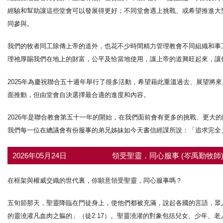
經驗和幫助讓這些堂會可以發展得更好；不同堂會遇上挑戰、或希望推進大
同參與。
我們的牧者同工除傳上帝的道外，也花不少時間精力管理教會不同組織和事
理祂厚賜我們在地上的財富，公平及恰當地使用，讓上帝的道興旺起來，讓
2025年為慶祝聯合五十週年舉行了很多活動，希望藉此重溫過去、展望將
面推動，但由堂會自決選擇最合適的進度和內容。
2026年是聯合教會第五十一年的開始，在我們面前會有更多的挑戰、更大
我們每一位在總議會有份服事的弟兄姊妹如今天書信經課所說：「追求完全
2026年05月24日
領受聖靈．同心服事 (岑禹勤牧師
在框架與權威交織的世代裏，你願意領受聖靈，同心服事嗎？
五旬節那天，聖靈降臨在門徒身上，使他們都被充滿，說起各國的言語，眾人
的靈澆灌凡血肉之軀的」（徒2:17）。聖靈澆灌的對象包括兒女、少年、老