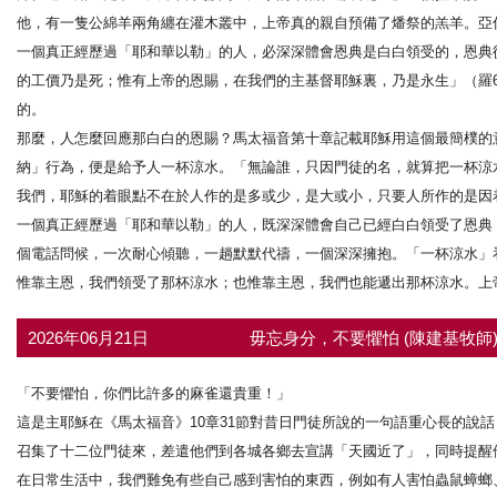
他，有一隻公綿羊兩角纏在灌木叢中，上帝真的親自預備了燔祭的羔羊。亞伯
一個真正經歷過「耶和華以勒」的人，必深深體會恩典是白白領受的，恩典
的工價乃是死；惟有上帝的恩賜，在我們的主基督耶穌裏，乃是永生」（羅6
的。
那麼，人怎麼回應那白白的恩賜？馬太福音第十章記載耶穌用這個最簡樸的意
納」行為，便是給予人一杯涼水。「無論誰，只因門徒的名，就算把一杯涼水
我們，耶穌的着眼點不在於人作的是多或少，是大或小，只要人所作的是因
一個真正經歷過「耶和華以勒」的人，既深深體會自己已經白白領受了恩典
個電話問候，一次耐心傾聽，一趟默默代禱，一個深深擁抱。「一杯涼水」
惟靠主恩，我們領受了那杯涼水；也惟靠主恩，我們也能遞出那杯涼水。上
2026年06月21日
毋忘身分，不要懼怕 (陳建基牧師
「不要懼怕，你們比許多的麻雀還貴重！」
這是主耶穌在《馬太福音》10章31節對昔日門徒所說的一句語重心長的說
召集了十二位門徒來，差遣他們到各城各鄉去宣講「天國近了」，同時提醒
在日常生活中，我們難免有些自己感到害怕的東西，例如有人害怕蟲鼠蟑螂