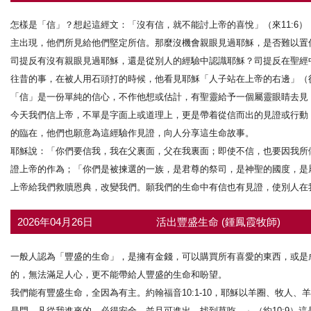
怎樣是「信」？想起這經文：「沒有信，就不能討上帝的喜悅」（來11:6
主出現，他們所見給他們堅定所信。那麼沒機會親眼見過耶穌，是否難以置
司提反有沒有親眼見過耶穌，還是從別人的經驗中認識耶穌？司提反在聖經
往昔的事，在被人用石頭打的時候，他看見耶穌「人子站在上帝的右邊」（徒
「信」是一份單純的信心，不作他想或估計，有聖靈給予一個屬靈眼睛去見
今天我們信上帝，不單是字面上或道理上，更是帶着從信而出的見證或行動
的臨在，他們也願意為這經驗作見證，向人分享這生命故事。
耶穌說：「你們要信我，我在父裏面，父在我裏面；即使不信，也要因我所做
證上帝的作為；「你們是被揀選的一族，是君尊的祭司，是神聖的國度，是屬
上帝給我們救贖恩典，改變我們。願我們的生命中有信也有見證，使別人在
2026年04月26日
活出豐盛生命 (鍾鳳霞牧師)
一般人認為「豐盛的生命」，是擁有金錢，可以購買所有喜愛的東西，或是
的，無法滿足人心，更不能帶給人豐盛的生命和盼望。
我們能有豐盛生命，全因為有主。約翰福音10:1-10，耶穌以羊圈、牧人
是門，凡從我進來的，必得安全，並且可進出，找到草吃。」（約10:9）