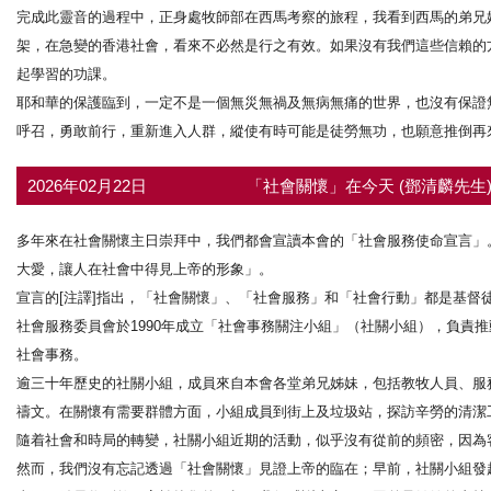
完成此靈音的過程中，正身處牧師部在西馬考察的旅程，我看到西馬的弟兄
架，在急變的香港社會，看來不必然是行之有效。如果沒有我們這些信賴的
起學習的功課。
耶和華的保護臨到，一定不是一個無災無禍及無病無痛的世界，也沒有保證
呼召，勇敢前行，重新進入人群，縱使有時可能是徒勞無功，也願意推倒再
2026年02月22日
「社會關懷」在今天 (鄧清麟先生
多年來在社會關懷主日崇拜中，我們都會宣讀本會的「社會服務使命宣言」
大愛，讓人在社會中得見上帝的形象」。
宣言的[注譯]指出，「社會關懷」、「社會服務」和「社會行動」都是基督
社會服務委員會於1990年成立「社會事務關注小組」（社關小組），負責
社會事務。
逾三十年歷史的社關小組，成員來自本會各堂弟兄姊妹，包括教牧人員、服
禱文。在關懷有需要群體方面，小組成員到街上及垃圾站，探訪辛勞的清潔
隨着社會和時局的轉變，社關小組近期的活動，似乎沒有從前的頻密，因為
然而，我們沒有忘記透過「社會關懷」見證上帝的臨在；早前，社關小組發