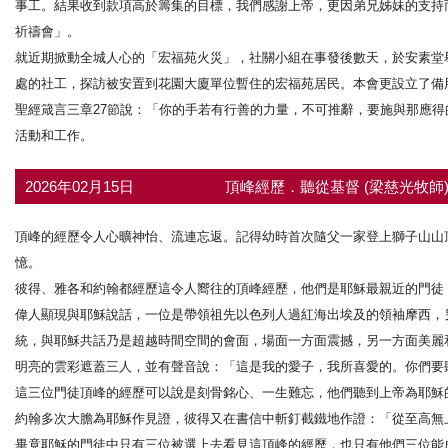
事工。結果收到款項高於籌集的目標，我們感謝上帝，更因弟兄姊妹的支持
祈禱會」。
就近期掀動全城人心的「宏福苑火災」，社關小組在事發後數天，於安素堂
處的社工，探訪被安置到花園大廈單位暫住的宏福苑居民。本會更設立了備
聖經箴言三章27節說：「你的手若有行善的力量，不可推辭，要施與那應
活動和工作。
2026年02月15日
頂峰經歷．聽從基督 (梁慈光牧師
頂峰的經歷令人心曠神怡、流連忘返。記得幼時首次隨父一家登上獅子山山
憶。
彼得、雅各和約翰都經歷這令人嚮往的頂峰經歷，他們是耶穌最親近的門徒
偉人顯現與耶穌說話，一位是帶領祖先以色列人過紅海出埃及的領袖摩西，
統，與耶穌共話乃是超越時間空間的會面，場面一方面震撼，另一方面美麗
明亮的雲彩遮蓋三人，並有聲音說：「這是我的愛子，我所喜愛的。你們要聽
這三位門徒頂峰的經歷可以說是刻骨銘心、一生難忘，他們聽到上帝為耶穌
約翰多次大膽為耶穌作見證，彼得又在書信中斬釘截鐵地作證：「從至高無上
畢竟耶穌的門徒中只有三位被選上去看見這頂峰的經歷，也只有他們三位能