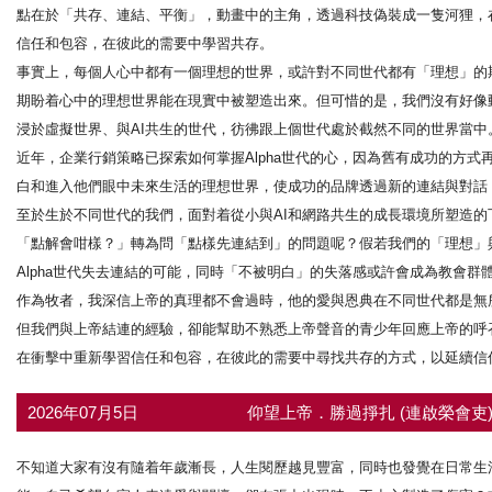
點在於「共存、連結、平衡」，動畫中的主角，透過科技偽裝成一隻河狸，
信任和包容，在彼此的需要中學習共存。
事實上，每個人心中都有一個理想的世界，或許對不同世代都有「理想」的
期盼着心中的理想世界能在現實中被塑造出來。但可惜的是，我們沒有好像動
浸於虛擬世界、與AI共生的世代，彷彿跟上個世代處於截然不同的世界當中
近年，企業行銷策略已探索如何掌握Alpha世代的心，因為舊有成功的方式
白和進入他們眼中未來生活的理想世界，使成功的品牌透過新的連結與對話
至於生於不同世代的我們，面對着從小與AI和網路共生的成長環境所塑造
「點解會咁樣？」轉為問「點樣先連結到」的問題呢？假若我們的「理想」
Alpha世代失去連結的可能，同時「不被明白」的失落感或許會成為教會群體
作為牧者，我深信上帝的真理都不會過時，他的愛與恩典在不同世代都是無所
但我們與上帝結連的經驗，卻能幫助不熟悉上帝聲音的青少年回應上帝的呼
在衝擊中重新學習信任和包容，在彼此的需要中尋找共存的方式，以延續信
2026年07月5日
仰望上帝．勝過掙扎 (連啟榮會吏
不知道大家有沒有隨着年歲漸長，人生閱歷越見豐富，同時也發覺在日常生