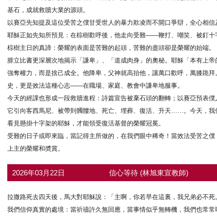
基石，成就救贖大業的源頭。
以賽亞先知提及這位受苦之僕甘受世人的暴力欺凌而不開口爭辯，全心相信
耶穌正如先知所預見：在棕樹歡呼後，他走向受難——鞭打、嘲笑、被釘十
棕樹主日的真諦：榮耀的表面是苦難的起頭，苦難的盡頭卻是榮耀的始端。
腓立比書更深層次地揭示「謙卑」、「道成肉身」的奧秘。耶穌「本有上帝
強奪權力，而是捨己成全。他降卑，父神就高抬他，讓萬口歡呼，萬膝跪拜
史，更是效法這種心志——在職場、家庭、教會中謙卑地服事。
今天的經課也形成一段救贖進程：詩篇宣告被棄石頭的翻轉；以賽亞預表僕
它引向客西馬尼、被帶到髑髏地、死亡、埋葬、復活、升天……。今天，我
看見懸掛十字架的耶穌，才能領受復活基督的榮耀冠冕。
受難的日子或即來臨，當記得主所做的，在我們眼中稀奇！當效法受苦之僕
上主的榮耀和奬賞。
2026年03月22日
信心等待 (林旭東宣教師)
拉撒路死去四天後，馬大對耶穌說：「主啊，你若早在這裏，我兄弟必不死
我們信仰真實的處境：當祈禱許久無回應，當事情似乎無轉機，我們也常常