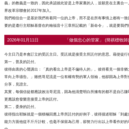
義」的教義是一致的，因此承認彼此皆是上帝家裏的人，並願意在主裏合一。其
界改革宗聯會於2017年加入。
我們相信合一是基於我們有着同一位的上帝，而不是在所有事情上都有一致
要的是遵行主耶穌基督在約翰福音十三章所記載的「新命令」，就是要我們
2026年01月11日
「做個忠心的管家」 (簡祺標牧師
今主日乃是本會訂立的受託主日。受託就是接受主所託付的意思。藉使徒行傳
第一，普及的託付。
彼得由衷的心聲講出：「真的看出上帝是不偏待人的」。彼得看見一個非猶
常向上帝禱告。」雖然哥尼流是一位有權有勢的軍人領袖，他卻因為上帝對
分享，見證主。
其實，每個信徒都應該效法哥尼流，因為他清楚明白所擁有的都不是自己賺
更應該愈發樂意接受上帝的託付。
第二，委身的託付。
彼得指出耶穌就是一個積極回應上帝所託付的好例子，彼得描述耶穌「到處
能力方面他從不斤斤計較，也毫不保留為己用，卻努力行出以上帝看作好的