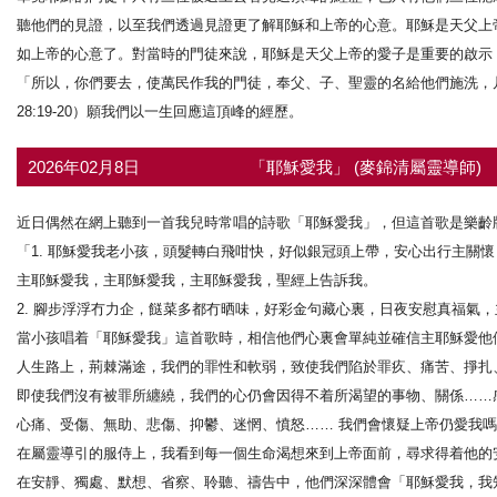
聽他們的見證，以至我們透過見證更了解耶穌和上帝的心意。耶穌是天父上
如上帝的心意了。對當時的門徒來說，耶穌是天父上帝的愛子是重要的啟示
「所以，你們要去，使萬民作我的門徒，奉父、子、聖靈的名給他們施洗，
28:19-20）願我們以一生回應這頂峰的經歷。
2026年02月8日
「耶穌愛我」 (麥錦清屬靈導師)
近日偶然在網上聽到一首我兒時常唱的詩歌「耶穌愛我」，但這首歌是樂齡
「1. 耶穌愛我老小孩，頭髮轉白飛咁快，好似銀冠頭上帶，安心出行主關懷
主耶穌愛我，主耶穌愛我，主耶穌愛我，聖經上告訴我。
2. 腳步浮浮冇力企，餸菜多都冇晒味，好彩金句藏心裏，日夜安慰真福氣
當小孩唱着「耶穌愛我」這首歌時，相信他們心裏會單純並確信主耶穌愛他
人生路上，荊棘滿途，我們的罪性和軟弱，致使我們陷於罪疚、痛苦、掙扎
即使我們沒有被罪所纏繞，我們的心仍會因得不着所渴望的事物、關係……
心痛、受傷、無助、悲傷、抑鬱、迷惘、憤怒…… 我們會懷疑上帝仍愛我
在屬靈導引的服侍上，我看到每一個生命渴想來到上帝面前，尋求得着他的
在安靜、獨處、默想、省察、聆聽、禱告中，他們深深體會「耶穌愛我，我