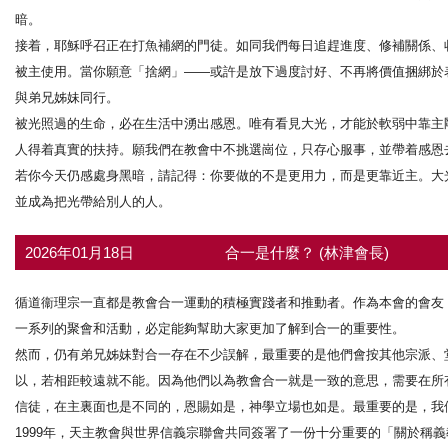
暗。
接着，耶穌呼召正在打魚補網的門徒。如同我們每日追趕進度、修補關係、
被主使用。當你願意「捨網」——或許是放下過度討好、不再將價值捆綁於
與弟兄姊妹同行。
被光照過的生命，必在生活中湧出感恩。唯有看見大光，才能於軟弱中靠主
人得着真實的扶持。願我們在教會中不挑選崗位，只存心服事，並帶着感恩
若你今天仍感處身黑暗，請記得：你要做的不是更用力，而是更靠近主。大
並成為把光帶給別人的人。
2026年01月18日
合一是什麼？ (林津會長)
循道衞理宗一直都是教會合一運動的積極實踐者和推動者。作為本會的會友
一系列的聚會和活動，必定能夠幫助大家更加了解到合一的重要性。
然而，仍有弟兄姊妹對合一存在不少誤解，最重要的是他們會按其他宗派、
以，若相距較遠就不能。因為他們以為教會合一就是一致的意思，需要在所
信徒，在主裏面也是不同的，恩賜如是，神學立場也如是。最重要的是，我
1999年，天主教會與世界信義宗聯會共同簽署了一份十分重要的「關於稱