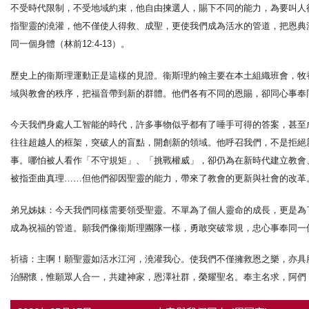
不受時代限制，不受地域約束，他自由揀選人，賜下不同的能力，為要叫人得着
指聖靈的澆灌，他不僅使人得救、成聖，更使我們成為活水的管道，把恩典
同一個身體（林前12:4-13）。
歷史上的衞斯理運動正是這樣的見證。衞斯理約翰主要在本土組織班會，牧
域與教會的秩序，把福音帶到新的群體。他們各有不同的恩賜，卻同心事奉
今天我們身處人工智能的時代，許多事物似乎都有了唾手可得的答案，甚至
往往超越人的框架，突破人的盲點，開創新的領域。他呼召我們，不是拒絕
事。哪怕被人看作「不守規矩」、「挑戰權威」，卻仍為在新時代建立教會
被指歪曲真理……但他們卻因聖靈的能力，帶來了教會的更新與社會的改革
弟兄姊妹：今天我們同樣需要領受聖靈。不單為了個人靈命的成長，更是為
成為祝福的管道。願我們像衞斯理團隊一樣，勇敢突破常規，忠心事奉同一
祈禱：主啊！願聖靈如活水江河，澆灌我心。使我們不僅擁救恩之樂，亦具
治關懷，惟願眾人合一，共建神家，恩澤社群，榮耀聖名。奉主名求，阿們