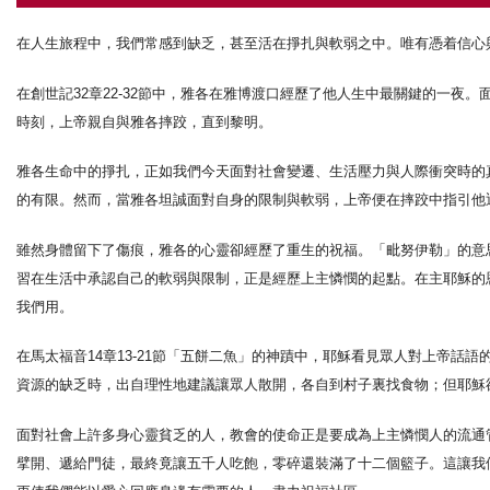
在人生旅程中，我們常感到缺乏，甚至活在掙扎與軟弱之中。唯有憑着信心
在創世記32章22-32節中，雅各在雅博渡口經歷了他人生中最關鍵的一
時刻，上帝親自與雅各摔跤，直到黎明。
雅各生命中的掙扎，正如我們今天面對社會變遷、生活壓力與人際衝突時的
的有限。然而，當雅各坦誠面對自身的限制與軟弱，上帝便在摔跤中指引他
雖然身體留下了傷痕，雅各的心靈卻經歷了重生的祝福。「毗努伊勒」的意
習在生活中承認自己的軟弱與限制，正是經歷上主憐憫的起點。在主耶穌的
我們用。
在馬太福音14章13-21節「五餅二魚」的神蹟中，耶穌看見眾人對上帝
資源的缺乏時，出自理性地建議讓眾人散開，各自到村子裏找食物；但耶穌
面對社會上許多身心靈貧乏的人，教會的使命正是要成為上主憐憫人的流通
擘開、遞給門徒，最終竟讓五千人吃飽，零碎還裝滿了十二個籃子。這讓我