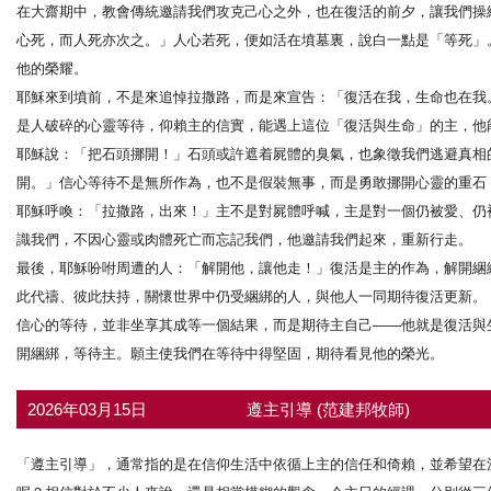
在大齋期中，教會傳統邀請我們攻克己心之外，也在復活的前夕，讓我們操
心死，而人死亦次之。」人心若死，便如活在墳墓裏，說白一點是「等死」
他的榮耀。
耶穌來到墳前，不是來追悼拉撒路，而是來宣告：「復活在我，生命也在我
是人破碎的心靈等待，仰賴主的信實，能遇上這位「復活與生命」的主，他
耶穌說：「把石頭挪開！」石頭或許遮着屍體的臭氣，也象徵我們逃避真相
開。」信心等待不是無所作為，也不是假裝無事，而是勇敢挪開心靈的重石
耶穌呼喚：「拉撒路，出來！」主不是對屍體呼喊，主是對一個仍被愛、仍
識我們，不因心靈或肉體死亡而忘記我們，他邀請我們起來，重新行走。
最後，耶穌吩咐周遭的人：「解開他，讓他走！」復活是主的作為，解開綑
此代禱、彼此扶持，關懷世界中仍受綑綁的人，與他人一同期待復活更新。
信心的等待，並非坐享其成等一個結果，而是期待主自己——他就是復活與
開綑綁，等待主。願主使我們在等待中得堅固，期待看見他的榮光。
2026年03月15日
遵主引導 (范建邦牧師)
「遵主引導」，通常指的是在信仰生活中依循上主的信任和倚賴，並希望在