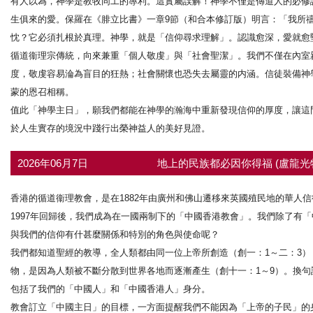
有人以為，神學是教牧同工的專利。這實屬誤解！神學不僅是傳道人的必修
生俱來的愛。保羅在《腓立比書》一章9節（和合本修訂版）明言：「我所
忱？它必須扎根於真理。神學，就是「信仰尋求理解」。認識愈深，愛就愈
循道衞理宗傳統，向來兼重「個人敬虔」與「社會聖潔」。我們不僅在內室
度，敬虔容易淪為盲目的狂熱；社會關懷也恐失去屬靈的内涵。信徒裝備神
蒙的恩召相稱。
值此「神學主日」，願我們都能在神學的瀚海中重新發現信仰的厚度，讓這
於人生實存的境況中踐行出榮神益人的美好見證。
2026年06月7日
地上的民族都必因你得福 (盧龍光
香港的循道衞理教會，是在1882年由廣州和佛山遷移來英國殖民地的華人信
1997年回歸後，我們成為在一國兩制下的「中國香港教會」。我們除了有
與我們的信仰有什甚麼關係和特別的角色與使命呢？
我們都知道聖經的教導，全人類都由同一位上帝所創造（創一：1～二：3）
物，是因為人類被不斷分散到世界各地而逐漸產生（創十一：1～9）。換
包括了我們的「中國人」和「中國香港人」身分。
教會訂立「中國主日」的目標，一方面提醒我們不能因為「上帝的子民」的