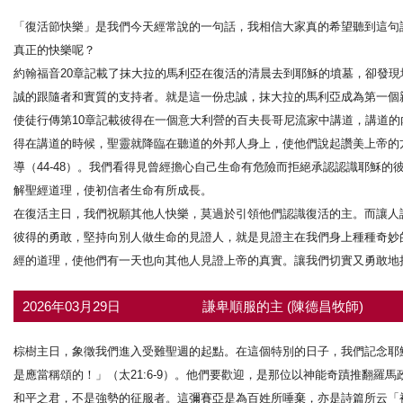
「復活節快樂」是我們今天經常說的一句話，我相信大家真的希望聽到這句
真正的快樂呢？
約翰福音20章記載了抹大拉的馬利亞在復活的清晨去到耶穌的墳墓，卻發現墳
誠的跟隨者和實質的支持者。就是這一份忠誠，抹大拉的馬利亞成為第一個
使徒行傳第10章記載彼得在一個意大利營的百夫長哥尼流家中講道，講道的
得在講道的時候，聖靈就降臨在聽道的外邦人身上，使他們說起讚美上帝的
導（44-48）。我們看得見曾經擔心自己生命有危險而拒絕承認認識耶穌
解聖經道理，使初信者生命有所成長。
在復活主日，我們祝願其他人快樂，莫過於引領他們認識復活的主。而讓人
彼得的勇敢，堅持向別人做生命的見證人，就是見證主在我們身上種種奇妙
經的道理，使他們有一天也向其他人見證上帝的真實。讓我們切實又勇敢地
2026年03月29日
謙卑順服的主 (陳德昌牧師)
棕樹主日，象徵我們進入受難聖週的起點。在這個特別的日子，我們記念耶
是應當稱頌的！」（太21:6-9）。他們要歡迎，是那位以神能奇蹟推翻
和平之君，不是強勢的征服者。這彌賽亞是為百姓所唾棄，亦是詩篇所云「