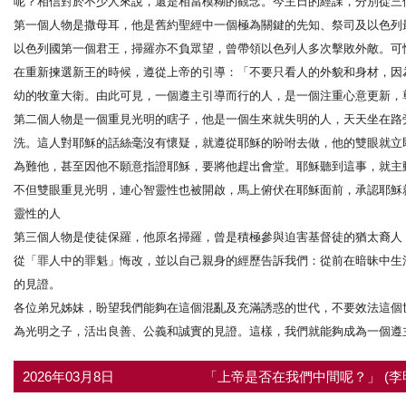
呢？相信對於不少人來說，還是相當模糊的觀念。今主日的經課，分別從三
第一個人物是撒母耳，他是舊約聖經中一個極為關鍵的先知、祭司及以色列
以色列國第一個君王，掃羅亦不負眾望，曾帶領以色列人多次擊敗外敵。可
在重新揀選新王的時候，遵從上帝的引導：「不要只看人的外貌和身材，因
幼的牧童大衛。由此可見，一個遵主引導而行的人，是一個注重心意更新，
第二個人物是一個重見光明的瞎子，他是一個生來就失明的人，天天坐在路
洗。這人對耶穌的話絲毫沒有懷疑，就遵從耶穌的吩咐去做，他的雙眼就立
為難他，甚至因他不願意指證耶穌，要將他趕出會堂。耶穌聽到這事，就主
不但雙眼重見光明，連心智靈性也被開啟，馬上俯伏在耶穌面前，承認耶穌
靈性的人
第三個人物是使徒保羅，他原名掃羅，曾是積極參與迫害基督徒的猶太裔人
從「罪人中的罪魁」悔改，並以自己親身的經歷告訴我們：從前在暗昧中生
的見證。
各位弟兄姊妹，盼望我們能夠在這個混亂及充滿誘惑的世代，不要效法這個
為光明之子，活出良善、公義和誠實的見證。這樣，我們就能夠成為一個遵
2026年03月8日
「上帝是否在我們中間呢？」 (李