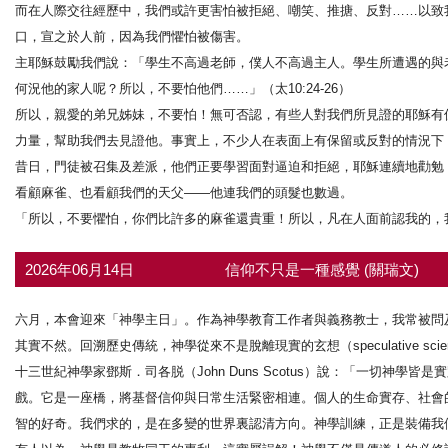
而在人際交往經歷中，我們或許更害怕被拒絕、嘲笑、推搪、反對……以致
口，宣之於人前，因為我們懼怕被傷害。
主耶穌鼓勵我們說：「學生不高過老師，僕人不高過主人。學生所遭遇的與
何況他的家人呢？所以，不要怕他們……」（太10:24-26）
所以，親愛的弟兄姊妹，不要怕！無可否認，有些人對我們所見證的耶穌有
力量，幫助我們去見證他。事實上，不少人在表面上有保留或反對的情況下
昔日，門徒被召集及差派，他們正要學習面對逼迫和拒絕，耶穌連續地勸勉
看顧麻雀、也看顧我們的天父——他連我們的頭髮也數過。
「所以，不要懼怕，你們比許多的麻雀還貴重！所以，凡在人面前認我的，
2026年06月14日
信仰不只是一種感覺 (關瑞文)
六月，本會迎來「神學主日」。作為神學教育工作者與義務教士，我常被問
其實不然。回溯歷史傳統，神學從來不是脫離現實的玄想（speculative scienc
十三世紀神學家鄧斯．司各脱（John Duns Scotus）說：「一切
戲。它是一座橋，將基督信仰與日常生活緊密相連。個人的生命實存、社會
智的好奇。我們求的，是在多變的世界裏認清方向。神學訓練，正是裝備我