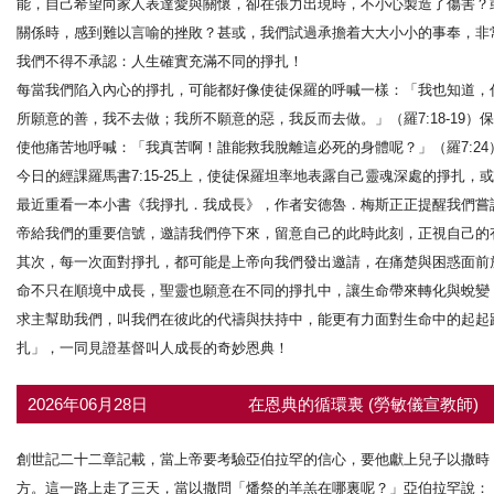
能，自己希望向家人表達愛與關懷，卻在張力出現時，不小心製造了傷害？
關係時，感到難以言喻的挫敗？甚或，我們試過承擔着大大小小的事奉，非
我們不得不承認：人生確實充滿不同的掙扎！
每當我們陷入內心的掙扎，可能都好像使徒保羅的呼喊一樣：「我也知道，
所願意的善，我不去做；我所不願意的惡，我反而去做。」（羅7:18-19
使他痛苦地呼喊：「我真苦啊！誰能救我脫離這必死的身體呢？」（羅7:24
今日的經課羅馬書7:15-25上，使徒保羅坦率地表露自己靈魂深處的掙扎
最近重看一本小書《我掙扎．我成長》，作者安德魯．梅斯正正提醒我們嘗
帝給我們的重要信號，邀請我們停下來，留意自己的此時此刻，正視自己的
其次，每一次面對掙扎，都可能是上帝向我們發出邀請，在痛楚與困惑面前
命不只在順境中成長，聖靈也願意在不同的掙扎中，讓生命帶來轉化與蛻變
求主幫助我們，叫我們在彼此的代禱與扶持中，能更有力面對生命中的起起跌
扎」，一同見證基督叫人成長的奇妙恩典！
2026年06月28日
在恩典的循環裏 (勞敏儀宣教師)
創世記二十二章記載，當上帝要考驗亞伯拉罕的信心，要他獻上兒子以撒時
方。這一路上走了三天，當以撒問「燔祭的羊羔在哪裏呢？」亞伯拉罕說：「