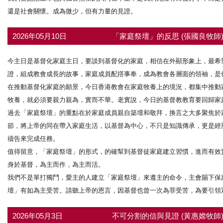
還是社會關懷。成為微少，但有力量的見證。
2026年05月10日
「家庭祭壇」的反思 (張國良牧師
今主日是基督化家庭主日，要談到基督化的家庭，相信在外顯形象上，最希
證，組成教會成長的故事，家庭成員配撘事奉，成為教會各層面的領袖，是
在推動基督化家庭的願景，今日香港教會在家庭牧養上的境況，都集中推動
牧養，就必須要親力親為，實而不華。老實說，今日的基督教教育要回歸家
過去「家庭祭壇」的重點在於家庭成員親自築壇和敬拜，換言之大多聚焦於
節，將上帝的同在帶入家庭生活，以基督為中心，不只是知識傳承，更是經
禱告來完成任務。
值得留意，「家庭祭壇」的形式，的確幫到基督徒家庭建立習慣，進而有效
身於基督，為主而作，為主而活。
我們不是單打獨鬥，愛主的人建立「家庭祭壇」來遵主的命令，主會賜下保惠師
壇」有如為主受苦。請聽上帝的恩言，因基督也曾一次為罪受苦，為要引領眾人
2026年05月3日
不可分割的信與見證 (黃惠嫦牧師