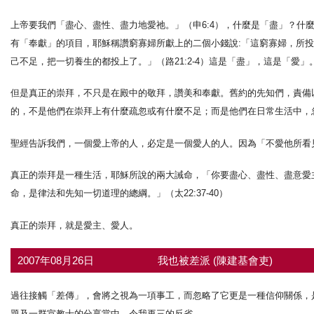
上帝要我們「盡心、盡性、盡力地愛祂。」（申6:4），什麼是「盡」？什
有「奉獻」的項目，耶穌稱讚窮寡婦所獻上的二個小錢說:「這窮寡婦，所
己不足，把一切養生的都投上了。」（路21:2-4）這是「盡」，這是「愛」
但是真正的崇拜，不只是在殿中的敬拜，讚美和奉獻。舊約的先知們，責備以
的，不是他們在崇拜上有什麼疏忽或有什麼不足；而是他們在日常生活中，
聖經告訴我們，一個愛上帝的人，必定是一個愛人的人。因為「不愛他所看見
真正的崇拜是一種生活，耶穌所說的兩大誡命，「你要盡心、盡性、盡意愛
命，是律法和先知一切道理的總綱。」（太22:37-40）
真正的崇拜，就是愛主、愛人。
2007年08月26日
我也被差派 (陳建基會吏)
過往接觸「差傳」，會將之視為一項事工，而忽略了它更是一種信仰關係，
題及一群宣教士的分享當中，令我再三的反省。