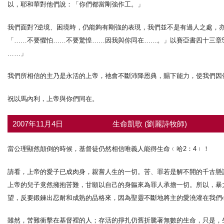
以，耶和華對他們說：「你們都當剛強作工。」
我們面對?逆境、困境時，仍能夠有剛強的表現，我們並不是有過人之處，亦
「……不要懼怕……不要驚惶……因我與你同在……。」以賽亞書四十三章
……」
我們所相信的主乃是永活的上帝，祂會不斷沛降恩典，賜下能力，使我們因
祝以馬內利，上帝與你們同在。
2007年11月4日
生命凱歌 (劉麗詩牧師)
當公理顯然顛倒的時候，基督徒仍然相信唯義人能得生命﹙哈2：4﹚！
請看，上帝的愛子已成肉身，親嘗人生的一切。苦、罪若是解不開的千古懸
上帝的兒子竟然擁抱苦難，甘願以自己的身軀來為罪人承擔一切。所以，暴
望，反要鍛鍊出忍耐和成熟的品格來，因為聖靈不斷地將主的愛澆灌在我們心
雖然，苦難衝擊在基督裡的人；存活的掙扎仍舊折騰著無數的生命，只是，生