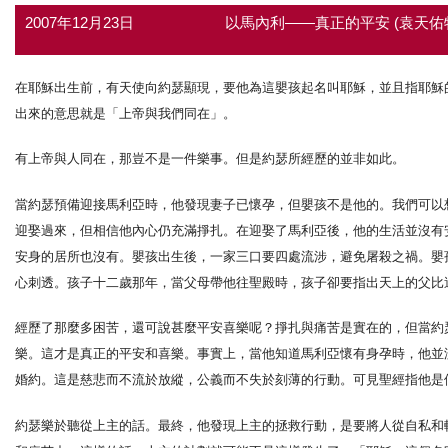
2007年12月23日
以馬內利——真正的平安 (袁天佑
在耶穌出生前，有天使向約瑟顯現，要他為這嬰孩起名叫耶穌，並且指耶穌
出來的意思就是「上帝與我們同在」。
有上帝與人同在，那豈不是一件樂事。但是約瑟所經歷的並非如此。
當約瑟預備迎接馬利亞時，他發現妻子已懷孕，但嬰孩不是他的。我們可以
迎娶過來，但相信他內心仍充滿掙扎。在迎娶了馬利亞後，他的生活並沒有
安身的居所也沒有。嬰孩出生後，一家三口要四處流涉，避免屠殺之禍。嬰
心刺透。孩子十二歲那年，當父母帶他往聖殿時，孩子卻要指出天上的父比
經歷了那麼多困苦，還可說甚麼平安喜樂呢？掙扎與痛苦是實在的，但當約
樂。這才是真正的平安和喜樂。事實上，當他知道馬利亞懷有身孕時，他並
婚約。這是慈悲而不流於放縱，公義而不失於刻薄的行動。可見聖經指他是
約瑟樂於聽從上主的話。最終，他發現上主的拯救行動，是要將人從自私和