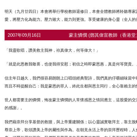
明天（九月廿四日）本會將舉行學校教師退修日，本會全體教師將聆聽專家
愛，將壓力化為能力。壓力雖大，能力則更強。享受健康的身心靈（全人的
2007年09月16日
蒙主憐憫 (鄧其偉宣教師（香港堂
「我靈歌唱，讚美救主我神，祢真偉大，何等偉大！」
「就是此恩教我敬畏，也使我得安慰；初信之時即蒙恩惠，真是何等寶貴。
信主年日越久，我們很容易朗朗上口唱頌經典聖詩，我們真的仔嚼細味當中
而且不時提醒自己：我是蒙恩的罪人，終此生都與恩主同行，全心靠賴主的
世人都需要主的憐憫，悔改蒙主憐憫的人常懷感恩之情回應主，這股愛的交
的感謝」。
我們藉崇拜分享基督的救贖，與上帝重建關係；以心靈誠實敬拜主，靠主脫
尊崇上帝，歌頌讚美上帝的屬性與作為。在朝見永活上帝的崇拜歷程時，人