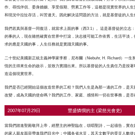
作、尋找伴侶、委身婚姻、享受假期、勞累工作等，這都是現實世界的人生
和現況中拉扯存活，叫苦連天。因此解決這問題的方法，就是基督徒的人生
我們若真與基督一同復活，就當求上面的事（西3:1）。這是基督徒的立志
的事的人，現在雖然確實在世界中打滾，決志後可能工作依舊，生活平淡，
求的應是天國的事，人生任務就是實踐天國的事。
二十世紀美國新正統主義神學家李察．尼布爾（Niebuhr, H. Richa
恆的主得來生命的啟示，並致力實踐出來。所以基督徒的人生責任乃是按著
造這個現實世界。
我們是否已經開始這個改造世界的工程？我們人生是為那一邊的工作，是天
改變，成為天國的使命嗎？我們的工作、家庭、感情和一切在世事務，是否
2007年07月29日
豐盛憐憫的主 (梁慈光會吏)
當我們踏進聖殿敬拜上帝，經歷主的神聖臨在，頌唱聖詩，一起禱告，實在
的家人親友面容帶進我們目光中；中國各省水災，其天文數字的受災人數使