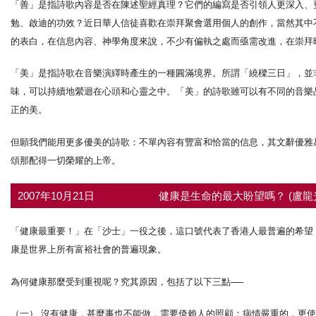
「善」是指詩歌內容是否在陳述聖經真理？它們的編寫是否引領人更深入、
勉、啟迪的功效？近日華人信徒喜歡在崇拜聚會選用個人的創作，當然其中
的表白，在信息內容、神學角度來說，不少有偏執之處而亟需改進，在崇拜
「美」是指詩歌在音樂演繹時產生的一種圓滿境界。所謂「繞樑三日」，並
味，可以持續地縈迴在心頭和心靈之中。「美」的詩歌雖可以有不同的音樂
正的美。
但願我們能用更多優美的詩歌：不單內容有豐富和恰當的信息，其文辭優雅
頌那配得一切榮耀的上帝。
2007年10月21日
健康是生命的最大盼望嗎？ (盧龍
「健康最重要！」在「沙士」一役之後，這口號代表了香港人最普遍的希望
康是世界上所有富裕社會的普遍現象。
為何健康那麼受到重視呢？究其原因，包括了以下三點──
（一） 沒有健康，甚麼事也不能做，需要倚賴人的照顧；病情嚴重的，更