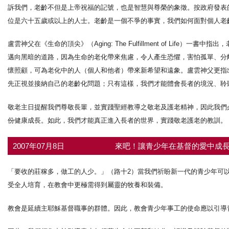
訴我們，老齡不但是上帝祝福的記號，也是智慧與尊榮的象徵。按政府發表
位是六十五歲或以上的人士。老齡是一個不爭的事實，我們如何面對個人老
盧雲神父在《生命的頂尖》（Aging: The Fulfillment of Li
邁向黑暗的道路，因為生命的老化帶來焦慮，令人產生恐懼，害怕孤單、分
懷照顧，可為老化中的人（個人和他者）帶來新希望和遠象。盧雲神父更指
先正視並接納自己的老齡化問題；只有這樣，我們才能體會長者的境況、聆
敬老主日提醒我們尊敬長輩，並實踐聖經教導之敬老及護老精神，因此我們
份健康成長。如此，我們才能真正進入長者的世界，實踐敬老護老的教訓。
2007年07月8日
來吧！讓青少年在基督的愛中成長 
「要收的莊稼多，做工的人少。」（路十2）當我們祈盼新一代的青少年可
受全人培育，在教會中更極需得到屬靈的牧養和裝備。
教會是延續主耶穌基督職事的群體。因此，教會青少年事工的使命應以引導