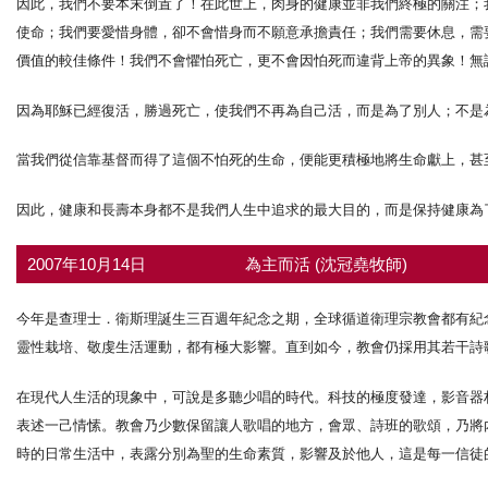
因此，我們不要本末倒置了！在此世上，肉身的健康並非我們終極的關注；
使命；我們要愛惜身體，卻不會惜身而不願意承擔責任；我們需要休息，需
價值的較佳條件！我們不會懼怕死亡，更不會因怕死而違背上帝的異象！無
因為耶穌已經復活，勝過死亡，使我們不再為自己活，而是為了別人；不是
當我們從信靠基督而得了這個不怕死的生命，便能更積極地將生命獻上，甚
因此，健康和長壽本身都不是我們人生中追求的最大目的，而是保持健康為
2007年10月14日
為主而活 (沈冠堯牧師)
今年是查理士．衛斯理誕生三百週年紀念之期，全球循道衛理宗教會都有紀
靈性栽培、敬虔生活運動，都有極大影響。直到如今，教會仍採用其若干詩
在現代人生活的現象中，可說是多聽少唱的時代。科技的極度發達，影音器
表述一己情愫。教會乃少數保留讓人歌唱的地方，會眾、詩班的歌頌，乃將
時的日常生活中，表露分別為聖的生命素質，影響及於他人，這是每一信徒