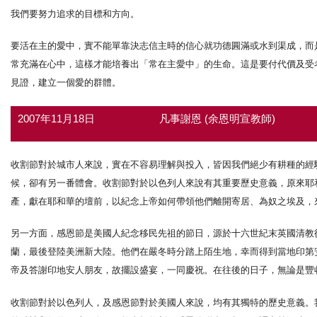
我們要努力追求的目標和方向。
要活在主的愛中，實不能單靠決志信主時的信心就功德圓滿或水到渠成，而是
常充滿在心中，這樣才能培養出「常在主愛中」的生命。這是要付代價及受
見證，建立一個愛的群體。
2007年11月18日
凡事謝恩 (余恩明宣教師)
收割節對於城市人來說，實在不容易理解與投入，皆因我們絕少有耕種的經
候，卻有另一番體會。收割節對於以色列人來說有其重要歷史意義，原來耶
產，獻在耶和華的壇前，以紀念上帝如何帶領他們離開寄居、為奴之埃及，
另一方面，感恩節是美國人紀念移民先祖的節日，源於十六世紀末英國清教
蘭，最後登陸美洲新大陸。他們在嚴冬時分踏上陌生地，幸而得到當地印第
帝及答謝印地安人朋友，故擺設盛宴，一同慶祝。在往後的日子，無論是豐
收割節對於以色列人，及感恩節對於美國人來說，均有其獨特的歷史意義。