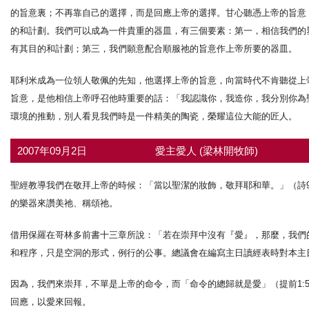
的旨意裏；不再靠自己的選擇，而是回應上帝的選擇。甘心聽憑上帝的旨意
的和計劃。我們可以成為一件貴重的器皿，有三個要素：第一，相信我們的
有其目的和計劃；第三，我們願意配合順服祂的旨意作上帝所要的器皿。
耶利米成為一位領人敬佩的先知，他選擇上帝的旨意，向當時代不肯聽從上
旨意，是他相信上帝呼召他時重要的話：「我認識你，我造你，我分別你為聖，
環境的推動，別人看見我們時是一件精美的陶瓷，榮耀這位大能的匠人。
2007年09月2日
愛主愛人 (梁林開牧師)
聖經教導我們在敬拜上帝的時候：「當以聖潔的妝飾，敬拜耶和華。」（詩96
的樂器來讚美祂、稱頌祂。
借用保羅在哥林多前書十三章所說：「若在崇拜中沒有『愛』，那麼，我們
和程序，只是空洞的形式，例行的公事。總議會在編寫主日讀經表時對本主
因為，我們來崇拜，不單是上帝的命令，而「命令的總歸就是愛」（提前1:
回應，以愛來回報。