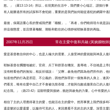
慾。」（羅13:13-14）所以，在現實的生活中，我們要小心端正、謹慎行
有人能勝過所有的試探和不會犯錯，重要的是我們如何能從過犯的網羅中逃
最後，保羅語重心長的警戒我們要「睡醒」，「再者，你們曉得現今就是該趁
持這個態度，並且懷著儆醒、期盼和歡欣的心情靜候耶穌基督的再臨。
2007年11月25日
常在主愛中復和共融 (黃婉嫺牧師
愛是基督教信仰的中心，也是人極大的需要。人接受神的愛就能與神及人復
耶穌基督在髑髏地被釘。官府、兵丁和群眾在嘰笑、羞辱衪，不信祂是上帝
沒有輕看他們的無知，相反祈禱說︰「父啊，赦免他們因為他們所作的，他們
知道他們的行為是邪惡、不公義的，因他們加罪於一個無辜的人身上，連其中
們看見，唯有在愛中自己才不會被仇恨吞噬，才能與仇敵或傷害自己的人復
紀念我。」（路23:42）這顯明愛與接納，饒恕與赦免的力量。心中有愛
相信了主的人理應得著主的愛，也能活在主的愛中。然而事實上我們很多時
還是樂於以愛還愛，以服侍可見的人，來回應看不見的主的大愛。深受主愛