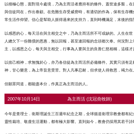
以積極心態，面對現今處境，乃為主而活者應持有的條件。蓋世途多艱，在
與信徒同在，作出眷顧。在危難生存受威脅時，有適切的作為，保有生存機
常生活作仰望。信心是幫助人捱得過來的支持力，直到時機滿足，末後的指
以感恩的心，每天活在與主相交之中，乃為主而活所不可或缺的。人生在世
人總欠下一份難償的恩惠，無以回報，甚至連回報的念頭都欠奉。何況對上
主，以感恩之心，每天與主相交，行事為人要與主的良善仁慈相稱，這樣才
以捨己精神，求無愧於心，亦乃各信徒為主而活所必備條件。其實只須有足
神，甘心樂意，為上帝旨意受苦。對人凡事忍耐，但求使人得救恩，竭力在
但願眾同道，都能盡本分，作真正為主而活的人。
2007年10月14日
為主而活 (沈冠堯牧師)
今年是查理士．衛斯理誕生三百週年紀念之期，全球循道衛理宗教會都有紀
靈性栽培、敬虔生活運動，都有極大影響。直到如今，教會仍採用其若干詩