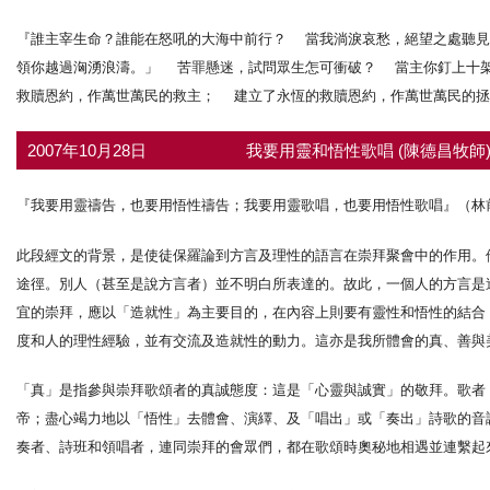
『誰主宰生命？誰能在怒吼的大海中前行？ 當我淌淚哀愁，絕望之處聽
領你越過洶湧浪濤。」 苦罪懸迷，試問眾生怎可衝破？ 當主你釘上十
救贖恩約，作萬世萬民的救主； 建立了永恆的救贖恩約，作萬世萬民的拯救
2007年10月28日
我要用靈和悟性歌唱 (陳德昌牧師
『我要用靈禱告，也要用悟性禱告；我要用靈歌唱，也要用悟性歌唱』（林前1
此段經文的背景，是使徒保羅論到方言及理性的語言在崇拜聚會中的作用。
途徑。別人（甚至是說方言者）並不明白所表達的。故此，一個人的方言是
宜的崇拜，應以「造就性」為主要目的，在內容上則要有靈性和悟性的結合
度和人的理性經驗，並有交流及造就性的動力。這亦是我所體會的真、善與
「真」是指參與崇拜歌頌者的真誠態度：這是「心靈與誠實」的敬拜。歌者
帝；盡心竭力地以「悟性」去體會、演繹、及「唱出」或「奏出」詩歌的音
奏者、詩班和領唱者，連同崇拜的會眾們，都在歌頌時奧秘地相遇並連繫起