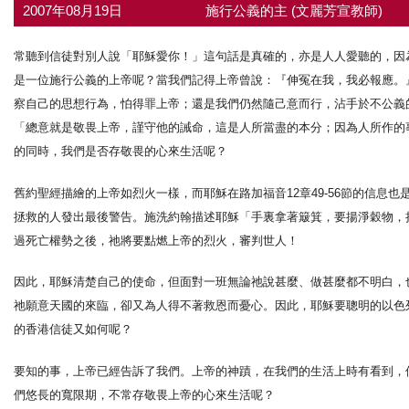
2007年08月19日
施行公義的主 (文麗芳宣教師)
常聽到信徒對別人說「耶穌愛你！」這句話是真確的，亦是人人愛聽的，因
是一位施行公義的上帝呢？當我們記得上帝曾說：『伸冤在我，我必報應。
察自己的思想行為，怕得罪上帝；還是我們仍然隨己意而行，沾手於不公義
「總意就是敬畏上帝，謹守他的誡命，這是人所當盡的本分；因為人所作的事，
的同時，我們是否存敬畏的心來生活呢？
舊約聖經描繪的上帝如烈火一樣，而耶穌在路加福音12章49-56節的信
拯救的人發出最後警告。施洗約翰描述耶穌「手裏拿著簸箕，要揚淨穀物，把
過死亡權勢之後，祂將要點燃上帝的烈火，審判世人！
因此，耶穌清楚自己的使命，但面對一班無論祂說甚麼、做甚麼都不明白，
祂願意天國的來臨，卻又為人得不著救恩而憂心。因此，耶穌要聰明的以色
的香港信徒又如何呢？
要知的事，上帝已經告訴了我們。上帝的神蹟，在我們的生活上時有看到，
們悠長的寬限期，不常存敬畏上帝的心來生活呢？