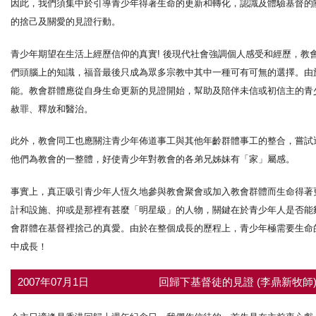
因此，我們須集中於引導青少年得著生命的更新和轉化，認識及體驗基督的
的捨己及關愛的見證行動。
青少年期望在生活上經歷信仰的真實! 後現代社會強調個人感受和經歷，
們頭腦上的知識，福音最後只成為眾多宗教中其中一種可有可無的選擇。由
能。教會群體應從自身生命更新的見證開始，幫助及陪伴未信或初信主的青
赦罪、釋放和醫治。
此外，教會同工也應關注青少年佈道事工與其他年齡群體事工的整合，嘗試
他們為教會的一整體，好使青少年對教會的各弟兄姊妹有「家」屬感。
事實上，真正吸引青少年人恆久地參與教會聚會或加入教會群體而生命得著
計和設施、抑或是那裡有甚麼「明星級」的人物，關鍵在於青少年人是否能
會群體在基督裡捨己的真愛。由於在整個成長的歷程上，青少年極需要生命
中成長！
2007年07月1日
回歸下基督徒的見證 (李鼎新牧師