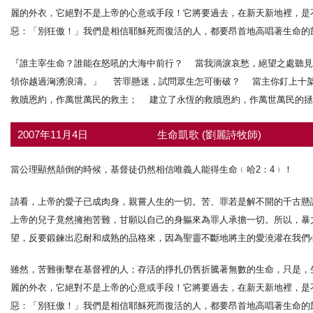
麗的外衣，它絕對不是上帝的心意或手段！它將要過去，在新天新地裡，是
惡：「別狂傲！」我們是相信耶穌死而復活的人，都要昂首地高唱著生命的
『誰主宰生命？誰能在怒吼的大海中前行？ 當我淌淚哀愁，絕望之處聽
領你越過洶湧浪濤。」 苦罪懸迷，試問眾生怎可衝破？ 當主你釘上十
救贖恩約，作萬世萬民的救主； 建立了永恆的救贖恩約，作萬世萬民的拯救
2007年11月4日
生命凱歌 (劉麗詩牧師)
當公理顯然顛倒的時候，基督徒仍然相信唯義人能得生命﹙哈2：4﹚！
請看，上帝的愛子已成肉身，親嘗人生的一切。苦、罪若是解不開的千古懸
上帝的兒子竟然擁抱苦難，甘願以自己的身軀來為罪人承擔一切。所以，暴
望，反要鍛鍊出忍耐和成熟的品格來，因為聖靈不斷地將主的愛澆灌在我們心
雖然，苦難衝擊在基督裡的人；存活的掙扎仍舊折騰著無數的生命，只是，生
麗的外衣，它絕對不是上帝的心意或手段！它將要過去，在新天新地裡，是
惡：「別狂傲！」我們是相信耶穌死而復活的人，都要昂首地高唱著生命的