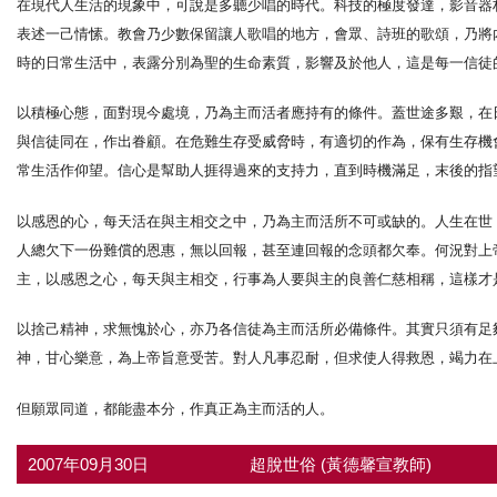
在現代人生活的現象中，可說是多聽少唱的時代。科技的極度發達，影音器
表述一己情愫。教會乃少數保留讓人歌唱的地方，會眾、詩班的歌頌，乃將
時的日常生活中，表露分別為聖的生命素質，影響及於他人，這是每一信徒
以積極心態，面對現今處境，乃為主而活者應持有的條件。蓋世途多艱，在
與信徒同在，作出眷顧。在危難生存受威脅時，有適切的作為，保有生存機
常生活作仰望。信心是幫助人捱得過來的支持力，直到時機滿足，末後的指
以感恩的心，每天活在與主相交之中，乃為主而活所不可或缺的。人生在世
人總欠下一份難償的恩惠，無以回報，甚至連回報的念頭都欠奉。何況對上
主，以感恩之心，每天與主相交，行事為人要與主的良善仁慈相稱，這樣才
以捨己精神，求無愧於心，亦乃各信徒為主而活所必備條件。其實只須有足
神，甘心樂意，為上帝旨意受苦。對人凡事忍耐，但求使人得救恩，竭力在
但願眾同道，都能盡本分，作真正為主而活的人。
2007年09月30日
超脫世俗 (黃德馨宣教師)