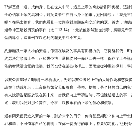
耶穌基督「道」成肉身，住在世人中間，這是上帝的奇妙計劃和奧祕。這計
全心信靠上帝的馬利亞，對於要發生在自己身上的事，她回應說：「我是主
呢？在馬太福音，我們也看見一位願意對主順服和交託的約瑟。首先，他聽
過希律王屠殺男孩的事件（太二13-14）；最後他依然聽從指示，將妻兒帶
聖的導引，這事例在以色列的歷史中並不常見。
約瑟顧及一家大小的安危，停留在埃及的事具有影響力的，它提醒我們，即
約瑟決定順服上帝，正如幾位博士選擇從另一條路回去一樣，保存了上帝託
能的智慧活出愛的信靠。我們也曾在某些抉擇上，因著遵從神聖的導引，學
以賽亞書63章7-9節是一段祈禱文，先知以賽亞陳述上帝的大能作為和慈愛憐憫。祂不但創造
論在年幼或年老，上帝依然如父母般養育、帶領、提攜，甚至拯救自己的兒
有人說禱告是關於現在與未來，當我們向上帝禱告時，不但陳述過去的事，
述，表明我們對那位昔在、今在、以後永在的上帝的信心和依靠。
還有兩天便要進入新的一年，對於未來的日子，你有甚麼期盼？你向上帝怎
耶和華，不可倚靠自己的聰明；在你一切所行的事上，都要認定祂，祂必指引