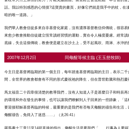
話。我以特別感恩的心情摸?這寶貴的書頁，好像它們就是我手中的杖，在凄
暗的唯一道路。」
我們華人教會信徒多來自非基督化家庭，沒有濃厚基督教信仰傳統，很容易
來愈少教會推動信徒建立恆常讀經習慣的運動，實在令人極度憂慮。經常讀
底線，失去這個傳統，教會便是建立在沙土上，受不起風吹、雨淋、水沖的
2007年12月2日
同儆醒等候主臨 (王玉慈牧師)
今主日是基督將臨期的第一個主日，每年踏進基督將臨期的主日，表示二千
間，全世界的教會都會有不同的形式慶祝祂的降生，但在普世歡騰和熱烈慶
馬太福音二十四章很清楚的教導我們，沒有人知道人子是甚麼日子和時辰再來，
的環境和外在發生的事情，也可以讓我們瞭解到人子回來的一些跡象，「這樣
要迎接耶穌基督再臨的時候，最重要的是我們有否每天儆醒的禱告和生活，
儆醒禱告，免得入了迷惑……」（太26:41）
羅馬書十三章11至14節直接的指出，儆醒生活是要我們「……行事為人要