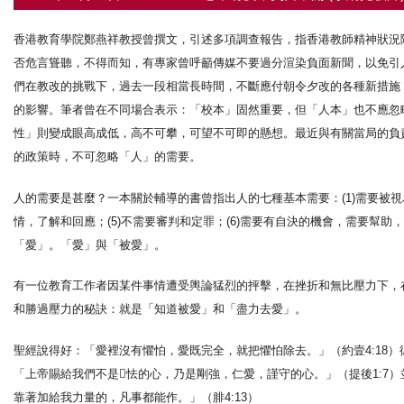
香港教育學院鄭燕祥教授曾撰文，引述多項調查報告，指香港教師精神狀況陷入危
否危言聳聽，不得而知，有專家曾呼籲傳媒不要過分渲染負面新聞，以免引
們在教改的挑戰下，過去一段相當長時間，不斷應付朝令夕改的各種新措施
的影響。筆者曾在不同場合表示：「校本」固然重要，但「人本」也不應忽
性」則變成眼高成低，高不可攀，可望不可即的懸想。最近與有關當局的負
的政策時，不可忽略「人」的需要。
人的需要是甚麼？一本關於輔導的書曾指出人的七種基本需要：(1)需要被視為
情，了解和回應；(5)不需要審判和定罪；(6)需要有自決的機會，需要幫
「愛」。「愛」與「被愛」。
有一位教育工作者因某件事情遭受輿論猛烈的抨擊，在挫折和無比壓力下，
和勝過壓力的秘訣：就是「知道被愛」和「盡力去愛」。
聖經說得好：「愛裡沒有懼怕，愛既完全，就把懼怕除去。」（約壹4:18）
「上帝賜給我們不是怯的心，乃是剛強，仁愛，謹守的心。」（提後1:7）
靠著加給我力量的，凡事都能作。」（腓4:13）