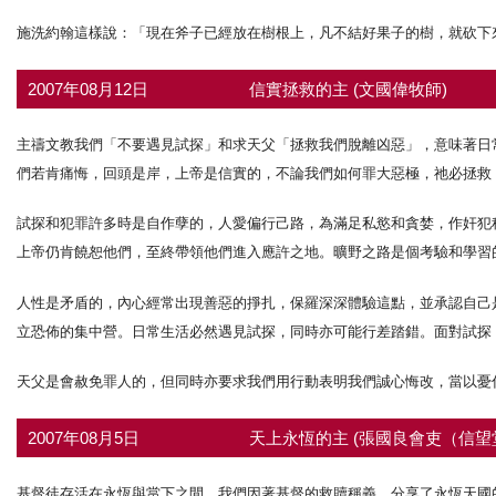
施洗約翰這樣說：「現在斧子已經放在樹根上，凡不結好果子的樹，就砍下來
2007年08月12日
信實拯救的主 (文國偉牧師)
主禱文教我們「不要遇見試探」和求天父「拯救我們脫離凶惡」，意味著日
們若肯痛悔，回頭是岸，上帝是信實的，不論我們如何罪大惡極，祂必拯救
試探和犯罪許多時是自作孽的，人愛偏行己路，為滿足私慾和貪婪，作奸犯
上帝仍肯饒恕他們，至終帶領他們進入應許之地。曠野之路是個考驗和學習
人性是矛盾的，內心經常出現善惡的掙扎，保羅深深體驗這點，並承認自己
立恐佈的集中營。日常生活必然遇見試探，同時亦可能行差踏錯。面對試探
天父是會赦免罪人的，但同時亦要求我們用行動表明我們誠心悔改，當以憂
2007年08月5日
天上永恆的主 (張國良會吏（信望
基督徒存活在永恆與當下之間。我們因著基督的救贖稱義，分享了永恆天國