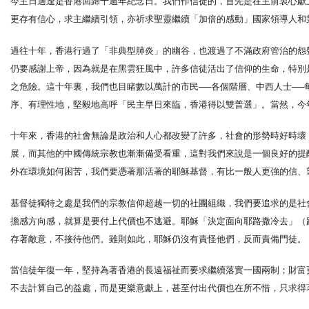
今主日適逢是香港回歸十週年紀念日。我們作信徒的，首先是在主前衷心獻
更存有信心，求主繼續引領，亦祈求聖靈繼續「加倍的感動」國家領導人和
過往十年，香港行過了「非典型肺炎」的幽谷，也渡過了不滿政府管治的怨
仍要感謝上帝，因為就是在黑雲狂風中，許多信徒活出了信仰的生命，特別
之危險。這十年裏，我們也目睹數以萬計的市民──各個階層、中西人士─
序、有理性地，堅毅地高呼「民主早日來臨，香港得以雙普選」。當然，今
十年來，香港的社會無論是政治和人心都改變了許多，社會的形勢時好時壞
展，而其他的中國傳統宗教也漸漸備受看重，這對我們來說是一個良好的提
外在環境如何困苦，我們要憑著那活著的耶穌基督，有比一般人更強的信、
基督徒獨特之處是我們的宗教信仰超越一切的社團組織，我們要追求的是社
擔感方向感，就算是要付上代價也不逃避。耶穌「決定面向耶路撒冷去」（
存著敵意，不接待他們。雖則如此，耶穌仍沒有責怪他們，反而責備門徒。
當信徒年復一年，堅持為著香港的長遠福祉而要求繼續落實一國兩制；財富
不去計算自己的益處，而是更樂意獻上，甚至付出代價也在所不惜，只求得