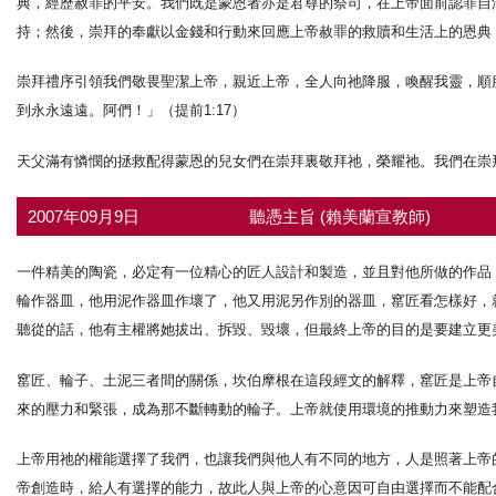
典，經歷赦罪的平安。我們既是蒙恩者亦是君尊的祭司，在上帝面前認罪自
持；然後，崇拜的奉獻以金錢和行動來回應上帝赦罪的救贖和生活上的恩典
崇拜禮序引領我們敬畏聖潔上帝，親近上帝，全人向祂降服，喚醒我靈，順
到永永遠遠。阿們！」（提前1:17）
天父滿有憐憫的拯救配得蒙恩的兒女們在崇拜裏敬拜祂，榮耀祂。我們在崇
2007年09月9日
聽憑主旨 (賴美蘭宣教師)
一件精美的陶瓷，必定有一位精心的匠人設計和製造，並且對他所做的作品
輪作器皿，他用泥作器皿作壞了，他又用泥另作別的器皿，窰匠看怎樣好，
聽從的話，他有主權將她拔出、拆毀、毀壞，但最終上帝的目的是要建立更
窰匠、輪子、土泥三者間的關係，坎伯摩根在這段經文的解釋，窰匠是上帝
來的壓力和緊張，成為那不斷轉動的輪子。上帝就使用環境的推動力來塑造
上帝用祂的權能選擇了我們，也讓我們與他人有不同的地方，人是照著上帝
帝創造時，給人有選擇的能力，故此人與上帝的心意因可自由選擇而不能配