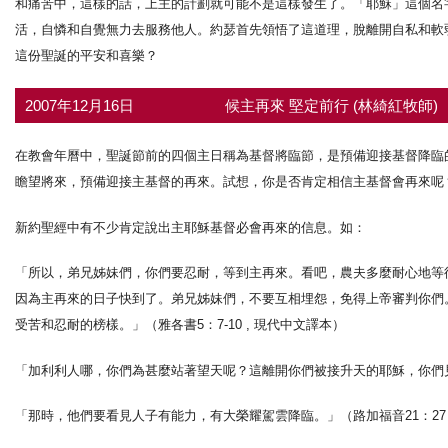
和痛苦中，這樣的話，上主的計劃就可能不是這樣發生了。「耶穌」這個名
活，自憐和自覺無力去服務他人。約瑟首先領悟了這道理，脫離開自私和軟
這份聖誕的平安和喜樂？
2007年12月16日
候主再來 堅定前行 (林綺紅牧師)
在教會年曆中，聖誕節前的四個主日稱為基督將臨節，是預備迎接基督降臨
瞻望將來，預備迎接主基督的再來。試想，你是否肯定相信主基督會再來呢
新約聖經中有不少肯定說出主耶穌基督必會再來的信息。如：
「所以，弟兄姊妹們，你們要忍耐，等到主再來。看吧，農夫多麼耐心地等
因為主再來的日子快到了。弟兄姊妹們，不要互相埋怨，免得上帝審判你們
受苦和忍耐的榜樣。」（雅各書5：7-10 , 現代中文譯本）
「加利利人哪，你們為甚麼站著望天呢？這離開你們被接升天的耶穌，你們見
「那時，他們要看見人子有能力，有大榮耀駕雲降臨。」（路加福音21：27