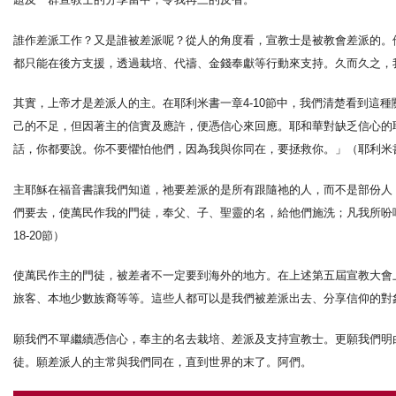
誰作差派工作？又是誰被差派呢？從人的角度看，宣教士是被教會差派的。
都只能在後方支援，透過栽培、代禱、金錢奉獻等行動來支持。久而久之，
其實，上帝才是差派人的主。在耶利米書一章4-10節中，我們清楚看到這
己的不足，但因著主的信實及應許，便憑信心來回應。耶和華對缺乏信心的
話，你都要說。你不要懼怕他們，因為我與你同在，要拯救你。」（耶利米書
主耶穌在福音書讓我們知道，祂要差派的是所有跟隨祂的人，而不是部份人
們要去，使萬民作我的門徒，奉父、子、聖靈的名，給他們施洗；凡我所吩
18-20節）
使萬民作主的門徒，被差者不一定要到海外的地方。在上述第五屆宣教大會
旅客、本地少數族裔等等。這些人都可以是我們被差派出去、分享信仰的對
願我們不單繼續憑信心，奉主的名去栽培、差派及支持宣教士。更願我們明
徒。願差派人的主常與我們同在，直到世界的末了。阿們。