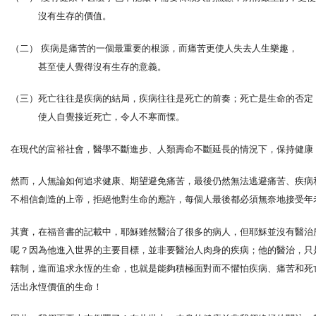
沒有生存的價值。
（二） 疾病是痛苦的一個最重要的根源，而痛苦更使人失去人生樂趣，
甚至使人覺得沒有生存的意義。
（三）死亡往往是疾病的結局，疾病往往是死亡的前奏；死亡是生命的否定
使人自覺接近死亡，令人不寒而慄。
在現代的富裕社會，醫學不斷進步、人類壽命不斷延長的情況下，保持健康
然而，人無論如何追求健康、期望避免痛苦，最後仍然無法逃避痛苦、疾病
不相信創造的上帝，拒絕他對生命的應許，每個人最後都必須無奈地接受年
其實，在福音書的記載中，耶穌雖然醫治了很多的病人，但耶穌並沒有醫治
呢？因為他進入世界的主要目標，並非要醫治人肉身的疾病；他的醫治，只
轄制，進而追求永恆的生命，也就是能夠積極面對而不懼怕疾病、痛苦和死
活出永恆價值的生命！