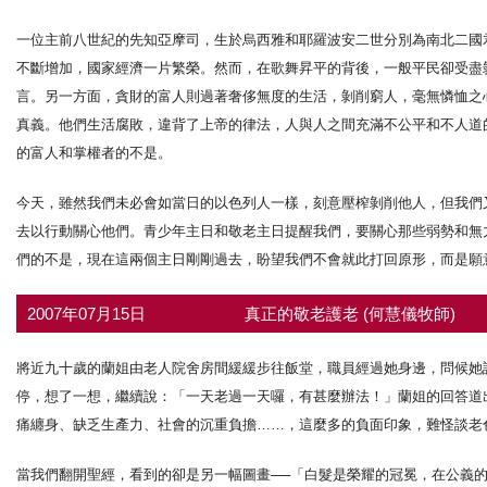
一位主前八世紀的先知亞摩司，生於烏西雅和耶羅波安二世分別為南北二國
不斷增加，國家經濟一片繁榮。然而，在歌舞昇平的背後，一般平民卻受盡
言。另一方面，貪財的富人則過著奢侈無度的生活，剝削窮人，毫無憐恤之
真義。他們生活腐敗，違背了上帝的律法，人與人之間充滿不公平和不人道
的富人和掌權者的不是。
今天，雖然我們未必會如當日的以色列人一樣，刻意壓榨剝削他人，但我們
去以行動關心他們。青少年主日和敬老主日提醒我們，要關心那些弱勢和無
們的不是，現在這兩個主日剛剛過去，盼望我們不會就此打回原形，而是願
2007年07月15日
真正的敬老護老 (何慧儀牧師)
將近九十歲的蘭姐由老人院舍房間緩緩步往飯堂，職員經過她身邊，問候她
停，想了一想，繼續說：「一天老過一天囉，有甚麼辦法！」蘭姐的回答道
痛纏身、缺乏生產力、社會的沉重負擔……，這麼多的負面印象，難怪談老
當我們翻開聖經，看到的卻是另一幅圖畫──「白髮是榮耀的冠冕，在公義的道