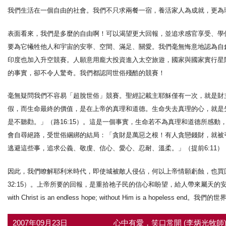
我們生活在一個自由的社會。我們不只求兩餐一宿，養活家人為成就，更為
表面看來，我們是多麼的自由啊！可以渴望更大回報，並追求感官享受、學
要為它犧牲他人和宇宙的安寧、空間、滿足、關愛。我們毫無悔意地認為自
印度也加入升空競賽。人願意用龐大投資進入太空旅遊，國家與國家實行星
的事實，卻不令人驚奇。我們都認同世俗殘酷的競賽！
毫無疑問我們不容易「超脫世俗」競賽。聖經記載主耶穌僅有一次，就是財
假，而生命最終的價值，是在上帝的真理和道德。生命失去真理的心，就是
是不聽勸。」（路16:15）。這是一個事實，生命若不為真理和道德所感
會自尋絕路，受世俗綑綁的結局：「貪財是萬惡之根！有人貪戀錢財，就被引
逃避這些事，追求公義、敬虔、信心、愛心、忍耐、溫柔。」（提前6:11）
因此，我們瞭解耶利米時代，即使城被敵人侵佔，何以上帝情願虧蝕，也買
32:15）。上帝所要的回報，是重拾祂子民的信心和盼望，給人帶來屬天的安慰和將
with Christ is an endless hope; without Him is a hopeless end。
2007年09月23日
心中有愛，笑口常開 (李炳光牧師