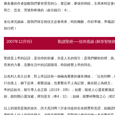
雅各書的作者提醒我們要有受苦的心，要忍耐，要保持和睦，主再來時定會
死亡、悲哀、哭號和疼痛的（啟示錄21：4）。
各位弟兄姊妹，願我們肯定相信主必會再來，時刻儆醒，作好準備，準備認
前行吧！
2007年12月9日
勤讀聖經──信仰底線 (林崇智牧師
聖經是上帝的話語，是信仰的依據，亦是人生的指引；是我們腳前的燈，路
而來的力量，克勝生活中的試探困境，時刻經歷上帝的同在。
以色列人長久以來，對上帝話語有一個極為重要的優良傳統，「以色列啊，
行在路上，躺下起來，都要談論，也要繫在手上為記號，戴在額上為經文」（
帝的話如光，能引導人走正路（詩119：105）；如蜜，能使人心靈喜樂滿足
劍，能剖開心靈深處，辨別是非（希4：12）；如錘，能擊碎剛愎之心（耶2
以上的描寫是無的放矢，誇大其詞嗎？許多信徒的生命經歷和見證，如鐵證
要較常人付上加倍的努力，才能克服困難。當聖經公會送給她一本廿冊的盲