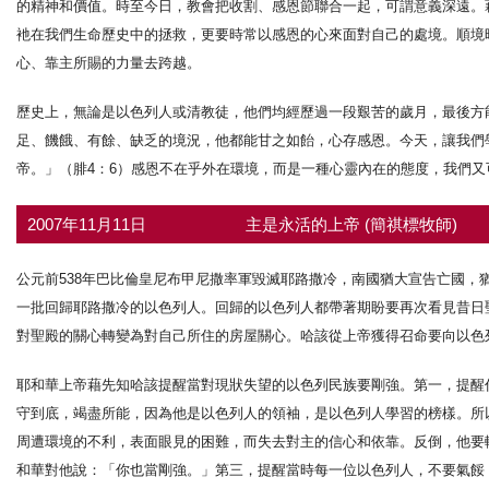
的精神和價值。時至今日，教會把收割、感恩節聯合一起，可謂意義深遠。
衪在我們生命歷史中的拯救，更要時常以感恩的心來面對自己的處境。順境
心、靠主所賜的力量去跨越。
歷史上，無論是以色列人或清教徒，他們均經歷過一段艱苦的歲月，最後方
足、饑餓、有餘、缺乏的境況，他都能甘之如飴，心存感恩。今天，讓我們
帝。」（腓4：6）感恩不在乎外在環境，而是一種心靈內在的態度，我們
2007年11月11日
主是永活的上帝 (簡祺標牧師)
公元前538年巴比倫皇尼布甲尼撒率軍毀滅耶路撒冷，南國猶大宣告亡國
一批回歸耶路撒冷的以色列人。回歸的以色列人都帶著期盼要再次看見昔日
對聖殿的關心轉變為對自己所住的房屋關心。哈該從上帝獲得召命要向以色
耶和華上帝藉先知哈該提醒當對現狀失望的以色列民族要剛強。第一，提醒
守到底，竭盡所能，因為他是以色列人的領袖，是以色列人學習的榜樣。所
周遭環境的不利，表面眼見的困難，而失去對主的信心和依靠。反倒，他要
和華對他說：「你也當剛強。」第三，提醒當時每一位以色列人，不要氣餒