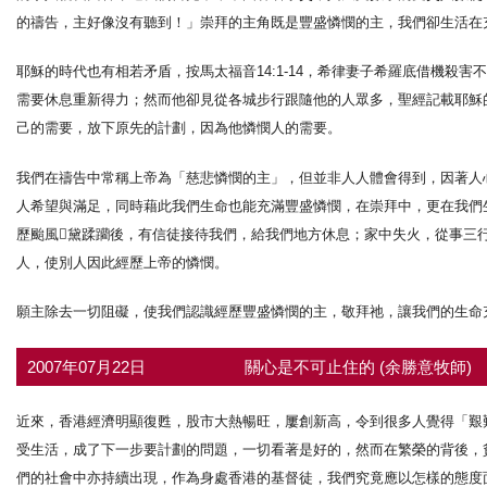
的禱告，主好像沒有聽到！」崇拜的主角既是豐盛憐憫的主，我們卻生活在
耶穌的時代也有相若矛盾，按馬太福音14:1-14，希律妻子希羅底借機殺
需要休息重新得力；然而他卻見從各城步行跟隨他的人眾多，聖經記載耶穌
己的需要，放下原先的計劃，因為他憐憫人的需要。
我們在禱告中常稱上帝為「慈悲憐憫的主」，但並非人人體會得到，因著人
人希望與滿足，同時藉此我們生命也能充滿豐盛憐憫，在崇拜中，更在我們
歷颱風黛蹂躪後，有信徒接待我們，給我們地方休息；家中失火，從事三
人，使別人因此經歷上帝的憐憫。
願主除去一切阻礙，使我們認識經歷豐盛憐憫的主，敬拜祂，讓我們的生命
2007年07月22日
關心是不可止住的 (余勝意牧師)
近來，香港經濟明顯復甦，股市大熱暢旺，屢創新高，令到很多人覺得「艱
受生活，成了下一步要計劃的問題，一切看著是好的，然而在繁榮的背後，
們的社會中亦持續出現，作為身處香港的基督徒，我們究竟應以怎樣的態度