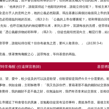
彌賽亞的來臨，就不要切慕耶和華的日子；否則將遇見極其可怕的結局，跟那
提醒百姓：「他來的日子，誰能當得起？他顯現的時候，誰能立得住呢？」等候主
全是出乎人的意料之外，祂的公義必然顯露。瑪拉基書以兩個比喻描寫上帝的
必照樣臨到祂的百姓。（瑪3:2-3）「公義的上帝在哪裏呢？」耶和華親自
遣先知，也呼召施洗的約翰從曠野出來，來到人群中，宣講悔改的洗禮，使罪得赦（
「憑公義獻供物給耶和華」（瑪3:3），信徒也能坦然迎向主，離惡行善，結出
罪孽，誰能站得住呢？但你有赦免之恩，要叫人敬畏你。」（詩130:3-4）
意義，懷著懊悔儆醒之心，認罪悔改，等待基督的再臨。
時常儆醒 (任遠輝宣教師)
基督將
信、望、愛中，較少提及的可以說是盼望，但盼望卻是我們今天十分需要的。
事物，例如金錢，主耶穌教導：「我又告訴你們，要藉著那不義的錢財結交朋
可能會覺得，我的錢財不是不義之財，但無論如何，我們有否拿來結交朋友，並相
上帝國近了時會發生的異象，並勉勵信徒當有這些事時，應挺身昂首。最後主
今生的思慮累住你們的心，那日子就如同網羅忽然臨到你們」，信徒活在世上