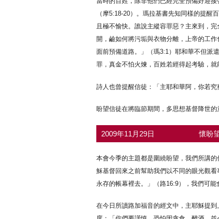
當時的百姓，除非他們已經完全預備好迎接
（摩5:18-20）。瑪拉基書先知同樣的
且極不愉快。誰說主縱容罪惡？主來到，完
開，鹼如何將污垢與衣物分離，上帝的工作也
面前預備道路。」（瑪3:1）耶和華不但派
罪，真金不怕火煉，百姓若經得起考驗，就能
詩人也曾提醒信徒：「主耶和華阿，你若究察
盼望信徒在將臨節期間，多思想基督降世的
2009年11月29日
懷盼望
本會今季的主題都是圍繞盼望，我們所講的
穌基督回來之前幫助我們以不同的眼光觀看
永存的帳幕裡去。」（路16:9），我們
在今日所讀路加福音的經文中，主耶穌提到
度：「你們要謹慎，恐怕因貪食、醉酒，並