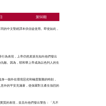
日
第50期
不同的中文聖經譯本供信徒使用。即使如此，
滿等行為表現，上帝仍然差派先知向他們發出
的仇敵。因為，耶和華上帝成為以色列人的生
，處身一個外在環境惡劣和極度艱難的時刻，
人意外的平安充滿著，使保羅對主產生強烈的
有實質的表現，並且向他們發出警告：「凡不