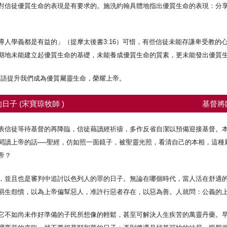
對信徒優質生命的表現是有要求的。施洗約翰具體地指出優質生命的表現：分
導人學義都是有益的」（提摩太後書3:16）可惜，有些信徒未能存謙卑受教的
期地未能建立起優質生命的基礎，未能養成優質生命的質素，更未能發出優質
話語提升我們成為優質屬靈生命，榮耀上帝。
日子 (宋寶琼牧師 )
基督將
表信徒等待基督的再降臨，信徒藉讀經祈禱，多作反省自潔以預備迎接基督。
閱讀上帝的話──聖經，仿如照一面鏡子，被聖靈光照，看清自己的本相，這種
帝？
，並且也是審判中追討以色列人的罪的日子。無論在哪個時代，當人活在舒適
易生怨憤，以為上帝偏幫惡人，准許行惡者存在，以惡為善。人就問：公義的上帝
它不如尚未作好準備的子民所想像的輕鬆，甚至可解決人生疾苦的萬靈丹藥。