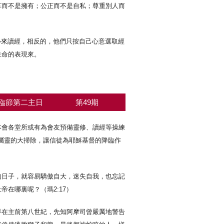
享而不是擁有；公正而不是自私；尊重別人而
心來讀經，相反的，他們只按自己心意選取經
生命的表現來。
臨節第二主日
第49期
本會各堂所或有為會友預備靈修、讀經等操練
屬靈的大掃除，讓信徒為耶穌基督的降臨作
的日子，就容易驕傲自大，迷失自我，也忘記
在哪裏呢？（瑪2:17）
早在主前第八世紀，先知阿摩司曾嚴厲地警告