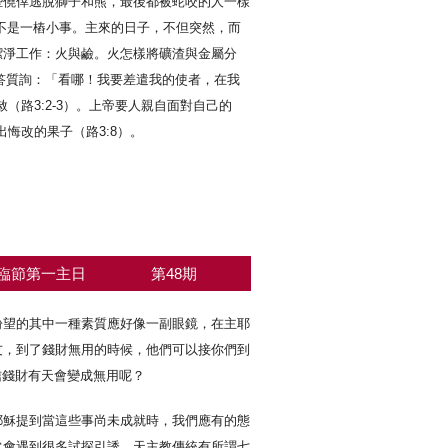
些僥倖逃脫獅子和熊，最後都被蛇咬的人一樣
來不是一樁小事。主來的日子，不但突然，而
潔淨工作：火與鹼。火怎樣將礦渣與金屬分
回答質詢：「看哪！我要差遣我的使者，在我
路3:2-3）。上帝要人親自面對自己的
悔改的果子（路3:8）。
臨節第一主日
第48期
盼望的其中一種素質應好像一副眼鏡，在主耶
友，到了錢財無用的時候，他們可以接你們到
信錢財有天會變成無用呢？
耶穌提到當這些事尚未成就時，我們應有的態
常會遇到很多試探引誘，天主教傳統有所謂七