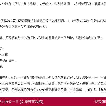
，也沒有「秋收」和「農歇」，但趁此「收割感恩節」，能安靜下來，數算上
詩103：2）使徒保羅也教導我們要「凡事謝恩。」（帖前5：18）但是為什
也沒有？還是一位不懂得感恩的人？
題，尤其是面對困境的時候，我們所擁有的是一個消極、悲觀和負面的心態：
忌。
到」的。
美好的日子。
耀。
來學習，他說：「雖然我週身病痛，但我還能站在這裡，我要感謝主；一生中
的；就算我已失去一切，包括財物、健康，我仍擁有陪伴我的老妻，愛主的兒
喜樂、平安充滿你們的心，使你們藉着聖靈的能力大有盼望。』(羅15：13)
的過每一日 (文麗芳宣教師)
聖靈降