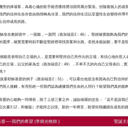
機旁的捧場客，為着心儀的歌手能否獲得奬項因而萬分緊張。但隨着個人的成
我們的信仰生命亦曾由熱情轉為冷漠，我們的信仰生活以至靈性生命變得停滯
上信仰成長的路。
耶穌坐在教師當中，一面聽，一面問（路加福音2：46）。聖經確實能夠為我們
的選擇，確實需要時刻不斷從聖經裡尋找答案和出路。若然未能如願，要不是
一個願意表明自己立場的人，是需要和堅持自己所作出的立場，有信心地向世人
己的立場，以父的家為念（路加福音2：49），不卑不亢的向自己父母表白，
嗎？
從孩童耶穌基督的例子（路加福音2：51），可以看出他並沒有因為自己對信仰
們與人接觸，有否拒絶一些我們認為纏擾我們生命的人同行？盼望我們真的能
喜愛的心能夠一同增長，除了上述三要之外，誠如保羅的忠告：「這不是說我
立比書3:12，和修版）才能持之以恆。新的一年將至，盼望你我繼續在成長的
督──我們的希望 (李炳光牧師 )
聖誕主