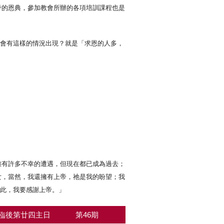
帝的恩典，參加教會所辦的各項培訓課程也是
麼會有這樣的情況出現？就是「求恩的人多，
雖有許多不幸的遭遇，但現在都已成為過去；
女，當然，我還擁有上帝，祂是我的盼望；我
為此，我要感謝上帝。」
臨後第廿四主日
第46期