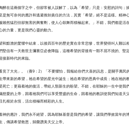
陶醉在這兩個字之中，但卻常被人誤解了，以為「希望」只是：安慰的詞句；
至是無可奈何的應許和逃避推卸責任的方法，其實「希望」絕不是這樣。精神
服雖然猛烈但卻無害的興奮劑，使人心鼓舞而積極起來。」不錯，我們都是活
心的力量，更是我們心靈的動力。
望和黯澹的驚懼中結束，以後四百年的歷史實在非常悲慘，世界變得叫人難以
們堅信有一天救世主彌賽亞必會降臨，這種希望的背後有一顆不屈不撓的、堅
迎接新時代的來臨。
看見了大光」。（賽9：2）「不要懼怕，我報給你們大喜的訊息，是關乎萬民
的降生帶來新的希望，祂在希望的星光中誕生；祂在希望的恩典中成長；祂在祂
受死亡；更藉着祂的復活，帶給人類新生的盼望。不錯，在耶穌的一生中使我
滿慈愛的上帝，因着祂我們可以享受豐盛的生命，因着祂的教訓使我們知道天
且扎根於永恆，活出積極而精彩的人生。
着神的應許，我們永不絕望，因為耶穌基督是我們的希望，讓我們學效當年的
生，傳講希望救恩，歸榮讚美天父上帝。