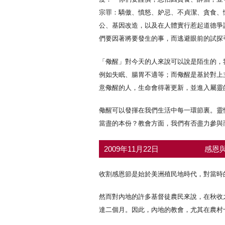
宗罪：驕傲、憤怒、妒忌、不貞潔、貪食、
公、基因改造，以及在人體實行惹起道德爭
們要因著將要發生的事，而逃避眼前的試探
「儆醒」對今天的人來說可以說是陌生的，
例如失眠、腸胃不適等；而儆醒是基於對上
意儆醒的人，生命會得著更新，並進入屬靈
儆醒可以發揮在我們生活中每一環節裏。靈
當盡的本份？教會方面，我們有否盡力參與
2009年11月22日
感恩與
收割感恩節是始於美洲殖民地時代，對當時
然而對內地的許多基督徒農民來說，在秋收
達二個月。因此，內地的教會，尤其在農村