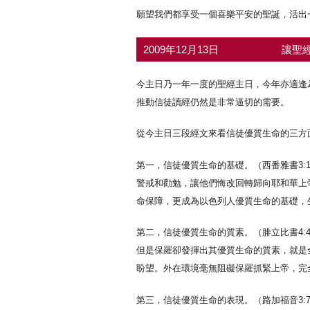
願望我們都享受一個喜樂平安的聖誕，活出
2009年12月13日
讓聖經
今主日乃一年一度的聖經主日，今年亦適逢
推動信徒讀經仍然是非常逼切的需要。
從今主日三段經文來看信徒優質生命的三方
第一，信徒優質生命的基礎。（西番雅書3:
警戒和勸勉，讓他們悔改回轉歸向耶和華上
命保障，更成為以色列人優質生命的基礎，
第二，信徒優質生命的質素。（腓立比書4:
但是保羅卻發揮出其優質生命的質素，就是
盼望。外在環境毫無阻礙保羅抓緊上帝，完
第三，信徒優質生命的表現。（路加福音3: