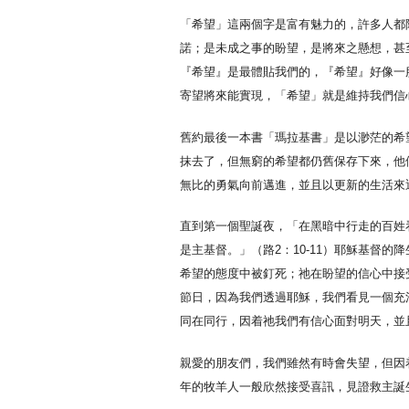
「希望」這兩個字是富有魅力的，許多人都
諾；是未成之事的盼望，是將來之懸想，甚
『希望』是最體貼我們的，『希望』好像一
寄望將來能實現，「希望」就是維持我們信
舊約最後一本書「瑪拉基書」是以渺茫的希
抹去了，但無窮的希望都仍舊保存下來，他
無比的勇氣向前邁進，並且以更新的生活來
直到第一個聖誕夜，「在黑暗中行走的百姓
是主基督。」（路2：10-11）耶穌基督
希望的態度中被釘死；祂在盼望的信心中接
節日，因為我們透過耶穌，我們看見一個充
同在同行，因着祂我們有信心面對明天，並
親愛的朋友們，我們雖然有時會失望，但因
年的牧羊人一般欣然接受喜訊，見證救主誕