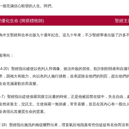
一個充滿信心盼望的人生。阿們。
優化生命 (簡祺標牧師)
聖經主
為中文聖經和合本出版九十週年紀念。這九十年來，不少聖經學者出版了許多
面導向：
14-20）聖經指出縱使以色列人拜偶像、效法外族的習俗、欺詐剝削弱者和自
帝，因祂大有能力，向以色列人施行拯救，並承諾除去他們的刑罰，趕出他們
生命充滿著歡欣而喜樂。
4-7）聖經指出緃使保羅寫腓立比書的時候，正是他被囚禁在獄中，失去自由
全然依靠主，交託主。主使保羅一無掛慮，常常喜樂，並且在其內心有一股出
全表現出其優質生命的質素。
7:18）聖經指出施洗約翰從曠野出來，理直氣壯地指責有些信徒徒有名份而沒