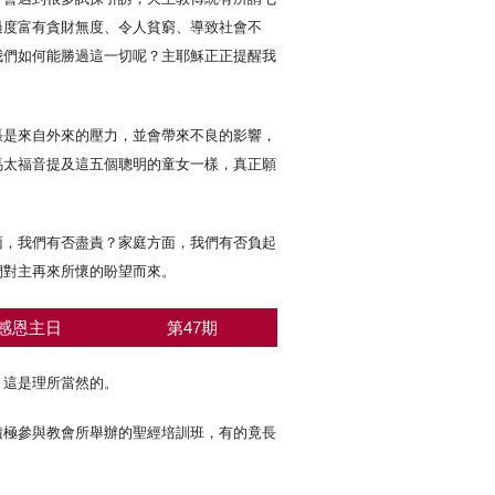
過度富有貪財無度、令人貧窮、導致社會不
我們如何能勝過這一切呢？主耶穌正正提醒我
張是來自外來的壓力，並會帶來不良的影響，
馬太福音提及這五個聰明的童女一樣，真正願
面，我們有否盡責？家庭方面，我們有否負起
們對主再來所懷的盼望而來。
感恩主日
第47期
，這是理所當然的。
積極參與教會所舉辦的聖經培訓班，有的竟長