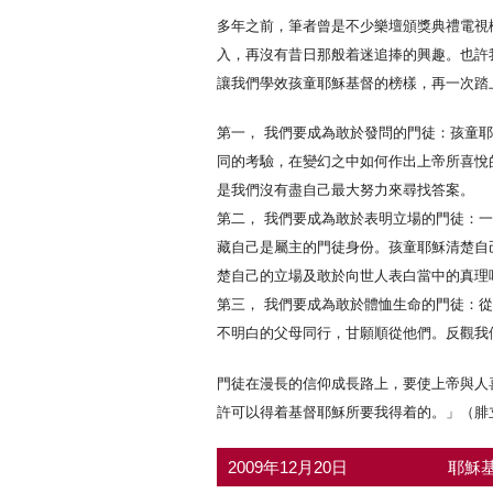
多年之前，筆者曾是不少樂壇頒獎典禮電視
入，再沒有昔日那般着迷追捧的興趣。也許
讓我們學效孩童耶穌基督的榜樣，再一次踏
第一， 我們要成為敢於發問的門徒：孩童
同的考驗，在變幻之中如何作出上帝所喜悅
是我們沒有盡自己最大努力來尋找答案。
第二， 我們要成為敢於表明立場的門徒：
藏自己是屬主的門徒身份。孩童耶穌清楚自
楚自己的立場及敢於向世人表白當中的真理
第三， 我們要成為敢於體恤生命的門徒：
不明白的父母同行，甘願順從他們。反觀我
門徒在漫長的信仰成長路上，要使上帝與人
許可以得着基督耶穌所要我得着的。」（腓
2009年12月20日
耶穌基