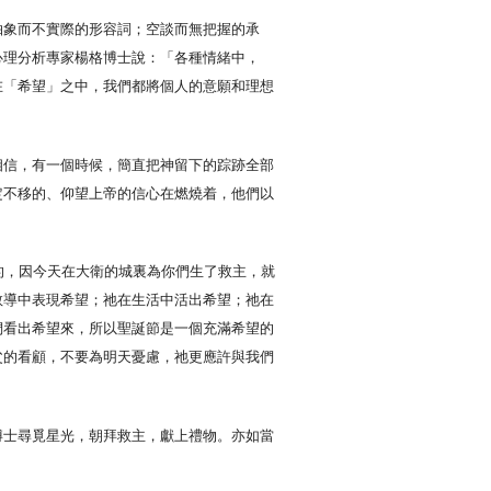
抽象而不實際的形容詞；空談而無把握的承
心理分析專家楊格博士說：「各種情緒中，
在「希望」之中，我們都將個人的意願和理想
相信，有一個時候，簡直把神留下的踪跡全部
定不移的、仰望上帝的信心在燃燒着，他們以
的，因今天在大衛的城裏為你們生了救主，就
的教導中表現希望；祂在生活中活出希望；祂在
們看出希望來，所以聖誕節是一個充滿希望的
父的看顧，不要為明天憂慮，祂更應許與我們
博士尋覓星光，朝拜救主，獻上禮物。亦如當