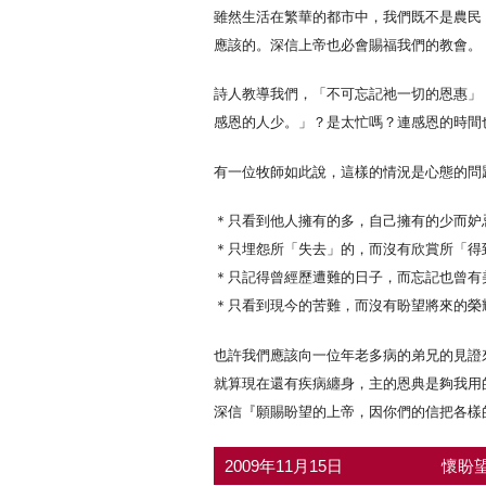
雖然生活在繁華的都市中，我們既不是農民
應該的。深信上帝也必會賜福我們的教會。
詩人教導我們，「不可忘記祂一切的恩惠」（
感恩的人少。」？是太忙嗎？連感恩的時間
有一位牧師如此說，這樣的情況是心態的問
＊只看到他人擁有的多，自己擁有的少而妒
＊只埋怨所「失去」的，而沒有欣賞所「得
＊只記得曾經歷遭難的日子，而忘記也曾有
＊只看到現今的苦難，而沒有盼望將來的榮
也許我們應該向一位年老多病的弟兄的見證
就算現在還有疾病纏身，主的恩典是夠我用
深信『願賜盼望的上帝，因你們的信把各樣的
2009年11月15日
懷盼望