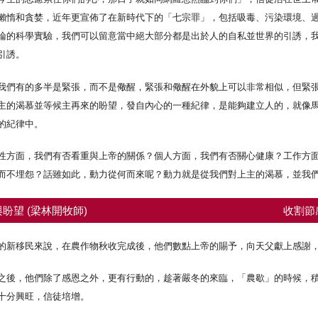
懶惰和貪婪，近年更宣佈了在新時代下的「七宗罪」，包括吸毒、污染環境、
論的科學實驗，我們可以留意當中絕大部分都是出於人的自私並世界的引誘，
引誘。
我們有的多半是緊張，而不是儆醒，緊張和儆醒在外貌上可以非常相似，但緊
主的渴慕並等候主再來的盼望，發自內心的一種紀律，是能夠建立人的，就像
的紀律中。
性方面，我們有否看重與上帝的關係？個人方面，我們有否關心健康？工作方
而不埋怨？話雖如此，動力從何而來呢？動力就是從我們對上主的渴慕，並我
盼望 (梁林開牧師)
收割節
的新移民來說，在農作物秋收完成後，他們數點上帝的賜予，向天父獻上感謝
之後，他們除了感恩之外，更有行動的，趁著嚴冬的來臨，「農歇」的時候，
十分興旺，信徒培增。