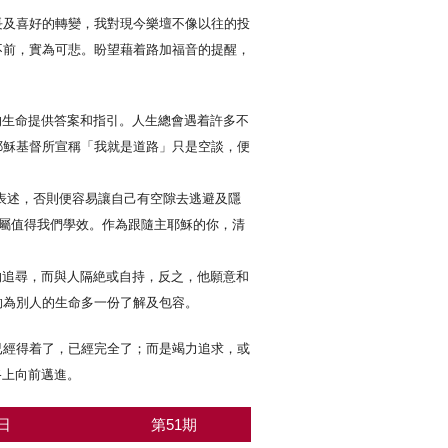
長及喜好的轉變，我對現今樂壇不像以往的投
不前，實為可悲。盼望藉着路加福音的提醒，
的生命提供答案和指引。人生總會遇着許多不
耶穌基督所宣稱「我就是道路」只是空談，便
表述，否則便容易讓自己有空隙去逃避及隱
實屬值得我們學效。作為跟隨主耶穌的你，清
的追尋，而與人隔絶或自持，反之，他願意和
夠為別人的生命多一份了解及包容。
已經得着了，已經完全了；而是竭力追求，或
路上向前邁進。
日
第51期