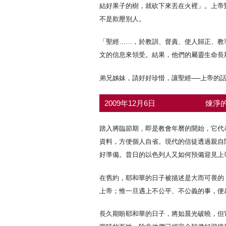
結好果子的樹，就砍下來丟在火裡」。上帝
不是欺壓別人。
「聖經……，於教訓、督責、使人歸正、教
文的信息來領受。結果，他們的屬靈生命長
弟兄姊妹，請好好珍惜，讓聖經──上帝的
2009年12月6日
煉淨的
踏入將臨節期，即是教會年曆的開始，它代
資料，方便個人自省。現代的信徒透過親自
好準備。昔日的以色列人又如何預備迎見上
在舊約，耶和華的日子被描述是大而可畏的
上帝；惟一旦遇上不公平、不公義的事，便
長久期盼耶和華的日子，將如晨光破曉，但