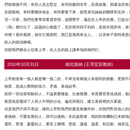
們卻個個不同：有些人意志堅定，有些則脆弱非常，容易放棄。因著這些差
步跟隨祂。有時要暢快地走，有時要慢下來，接受弟兄姊妹的關懷和支持；
另一方面，我們也要學習看透世情，放開雙手，滿足於上帝的供應。已故台
（我）都付出了，該盡的心都盡了，至於那些得不到的，原就非我所有，便
何憾？屋外風雨，就任它風雨吧，我已是風雨來去人。」以杏林子當時身患
的人的當頭棒喝。
但願我們都全心信靠上帝，在人生的路上謙卑地與祂同行。
2010年10月31日
彼此接納 (王澤堂宣教師)
上帝創造每一個人都是獨一無二的，不單沒有兩個人有相同的面貌，更因不
相異，造成人際間的張力、矛盾、甚或紛爭。
然而一切信靠耶穌的人，不論甚麼種族、社會階層，有甚麼背景或成就，都
救恩就是廢掉了人與人中間的分化、偏見與冤仇，建立基督裡的大家庭。
但是我們不得不承認，雖則上帝對我們的愛是無條件的，但我們對其他人的
會接納；可愛友善的人，我可以接納；非此族類者，我的防衛機制已本能地
選民，聖潔、蒙愛的人，要穿上憐憫、恩慈、謙虛、溫柔、和忍耐。倘若這