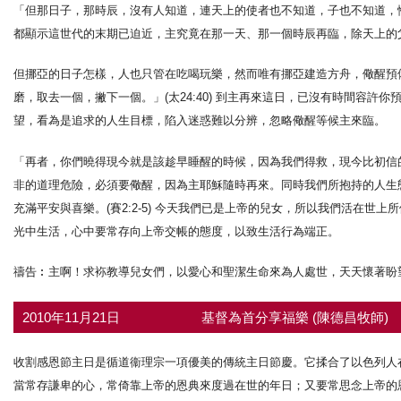
「但那日子，那時辰，沒有人知道，連天上的使者也不知道，子也不知道，惟獨
都顯示這世代的末期已迫近，主究竟在那一天、那一個時辰再臨，除天上的
但挪亞的日子怎樣，人也只管在吃喝玩樂，然而唯有挪亞建造方舟，儆醒預
磨，取去一個，撇下一個。」(太24:40) 到主再來這日，已沒有時間容
望，看為是追求的人生目標，陷入迷惑難以分辨，忽略儆醒等候主來臨。
「再者，你們曉得現今就是該趁早睡醒的時候，因為我們得救，現今比初信的時
非的道理危險，必須要儆醒，因為主耶穌隨時再來。同時我們所抱持的人生
充滿平安與喜樂。(賽2:2-5) 今天我們已是上帝的兒女，所以我們活在世上
光中生活，心中要常存向上帝交帳的態度，以致生活行為端正。
禱告︰主啊！求袮教導兒女們，以愛心和聖潔生命來為人處世，天天懷著盼
2010年11月21日
基督為首分享福樂 (陳德昌牧師)
收割感恩節主日是循道衞理宗一項優美的傳統主日節慶。它揉合了以色列人
當常存謙卑的心，常倚靠上帝的恩典來度過在世的年日；又要常思念上帝的