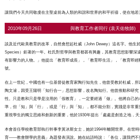
讓我們今天共同敬虔在主聖桌前為人類的和諧和世界的和平祈禱，使在地若
2010年09月26日
與教育工作者同行 (袁天佑牧師)
談及近代歐美教育的改革，自然會想起杜威（John Dewey）這名字。他生於1859
Species）鉅著的一年。杜氏對哲學與教育都甚有興趣，其教育思想影
有影響力的人物。」他提出「教育即成長」，「教育即生活」，「教育即經
號。
在上一世紀，中國也有一位基督徒教育家陶行知先生，他曾受教於杜威，所
陶文濬，因受王陽明「知行合一」思想影響，改名陶知行。他曾推動和研究
性。只是教和只是學是沒用的「假教育」，一定要經過「做」。他將自己的
準，但「知」與「行」，或是「行」與「知」，都不能分割，實踐是非常重
重視學生的獨立思維和創新的重要，他於1930年提出「處處是創造之地，
本會首任學校教育部執行幹事李黃冰斯女士，她於1994年離開世界。在世時
育——教會辦學的意義」為題發表演說。她在結語時說：「各位，讓我們不