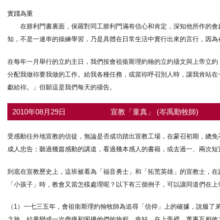
實踐為重
在腓利門書裏面，保羅對同工腓利門滿有信心和肯定，深知他所作的會超
知，不是一連串的操練學習，乃是具體在日常生活中實行出來的言行，因為
在每年一月舉行的立約主日，我們按會祖衞斯理約翰的立約禱文與上帝立約
分配我做祢要我做的工作。給我各種任務，或當祢呼召別人時，讓我肯站在
獻給祢。」但願這是我們每天的禱告。
2010年08月29日
宣教「童真」 (岑禹勤牧師)
受感動往外地宣教的信徒，無論是否成功踏出宣教工場，在蒙召初期，總免
成人忠告；聽過幾篇感動的講道，看過幾本感人的書籍，或去過一、兩次短
到底在宣教歷史上，這班被看為「福音勇士」和「拓荒英雄」的宣教士，在
「小孩子」時，教會又當怎樣處理呢？以下有三個例子，可以讓同道們在上
（1）一七三五年，會祖衛斯理約翰牧師為追尋「信仰」上的確據，說服了
之旅，結果變成一次傷痛和困擾他們的旅程。幸好，在上帝裡，萬事互相效