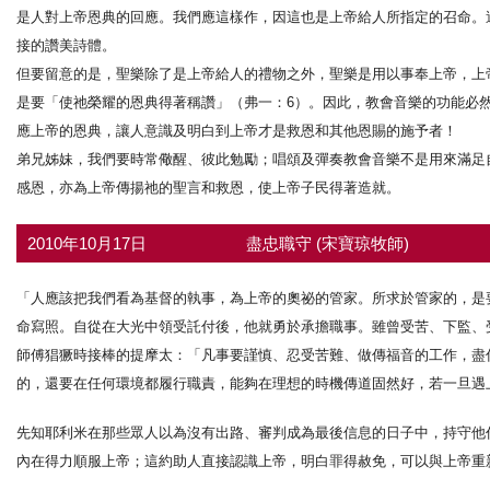
是人對上帝恩典的回應。我們應這樣作，因這也是上帝給人所指定的召命。
接的讚美詩體。
但要留意的是，聖樂除了是上帝給人的禮物之外，聖樂是用以事奉上帝，上
是要「使祂榮耀的恩典得著稱讚」（弗一：6）。因此，教會音樂的功能必
應上帝的恩典，讓人意識及明白到上帝才是救恩和其他恩賜的施予者！
弟兄姊妹，我們要時常儆醒、彼此勉勵；唱頌及彈奏教會音樂不是用來滿足
感恩，亦為上帝傳揚祂的聖言和救恩，使上帝子民得著造就。
2010年10月17日
盡忠職守 (宋寶琼牧師)
「人應該把我們看為基督的執事，為上帝的奧祕的管家。所求於管家的，是要
命寫照。自從在大光中領受託付後，他就勇於承擔職事。雖曾受苦、下監、
師傅猖獗時接棒的提摩太：「凡事要謹慎、忍受苦難、做傳福音的工作，盡你
的，還要在任何環境都履行職責，能夠在理想的時機傳道固然好，若一旦遇
先知耶利米在那些眾人以為沒有出路、審判成為最後信息的日子中，持守他作為
內在得力順服上帝；這約助人直接認識上帝，明白罪得赦免，可以與上帝重