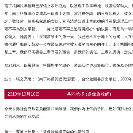
南丁格爾很年輕時已深信上帝呼召她，以護理工作事奉祂，以護理幫助人。
年，南丁格爾決心要成為一個護士之前，當時擔任護士的只有四種人：妓女
詞。難怪當一位富裕家庭的女孩，宣佈清楚知道上帝給她的呼召是護理工作
著不再為別的掌聲。……從此活著不再是追尋沉緬心中的快樂，而是為一場
顧傷兵。她曾說：「在我當護士的第一天，我已經不在乎地上的冠冕，只在
書信履行職份，鼓勵一位在醫院裏經常被人譏笑而灰心的護士。南丁格爾明
是上帝。我們只需要盡上帝呼召的職責，盡我們的責任。上帝的恩典一定先
願耶利米、保羅與南丁格爾對主的忠心，激勵我們也忠於職守，齊來為身體
註１（張文亮著：《南丁格爾與近代護理》。台北校園書房出版社，2000年。頁
2010年10月10日
共同承擔 (盧偉旗牧師)
今天香港社會充斥著負能量和疏離感，我們作為上帝的子民，應如何對社會
共同承擔的生命功課：
:
第一：要彼此勉勵：「常保持積極正向的生活態度。」