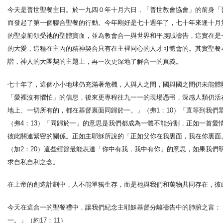
今天是普世聖餐主日。於一九四０年十月六日，「普世教會協會」的前身「
而發起了第一個聯合聖餐的行動。今年剛好是七十週年了，七十年來逢十月
的聖桌前領受祂的聖體寶血，並為教會合一與世界和平虔誠禱告，這實在是
的大愛，這種在主內的精神契合只有在主裡同心的人才可體會的。其實聖餐
諧，神人的大團契的主題上，再一次更深地了解合一的真義。
七十年了，這個小小地球仍充滿著危機，人與人之間，國與國之間仍未能體
「愛裡沒有懼怕」的信息，後來更專程往九一一的現場憑弔，深感人類仍活
地上、一切所有的，都在基督裏面同歸於一。」（弗1：10）「直等到我
（弗4：13）「同歸於一」的意思是我們都成為一體不能分割，正如一首
彼此關連緊密的關係。正如主耶穌所說的「正如父你在我裏面，我在你裏面。
（加2：20）這些經節最能表達「你中有我，我中有你」的意思，如果我
求自私自利之念。
在上帝的創造計劃中，人不能單獨生存，而是祂與我們和萬物共同存在，彼
今天在這合一的聖餐禮中，讓我們紀念主耶穌基督分離禱告中的肺腑之言：
一。」（約17：11）