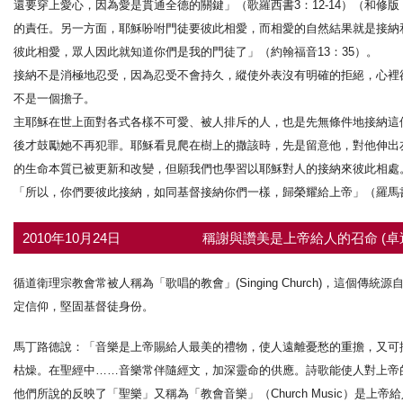
還要穿上愛心，因為愛是貫通全德的關鍵」（歌羅西書3：12-14）（和
的責任。另一方面，耶穌吩咐門徒要彼此相愛，而相愛的自然結果就是接納
彼此相愛，眾人因此就知道你們是我的門徒了」（約翰福音13：35）。
接納不是消極地忍受，因為忍受不會持久，縱使外表沒有明確的拒絕，心裡
不是一個擔子。
主耶穌在世上面對各式各樣不可愛、被人排斥的人，也是先無條件地接納這
後才鼓勵她不再犯罪。耶穌看見爬在樹上的撒該時，先是留意他，對他伸出
的生命本質已被更新和改變，但願我們也學習以耶穌對人的接納來彼此相處
「所以，你們要彼此接納，如同基督接納你們一樣，歸榮耀給上帝」（羅馬書
2010年10月24日
稱謝與讚美是上帝給人的召命 (卓
循道衛理宗教會常被人稱為「歌唱的教會」(Singing Church)，這
定信仰，堅固基督徒身份。
馬丁路德說：「音樂是上帝賜給人最美的禮物，使人遠離憂愁的重擔，又可
枯燥。在聖經中……音樂常伴隨經文，加深靈命的供應。詩歌能使人對上帝
他們所說的反映了「聖樂」又稱為「教會音樂」（Church Music）是