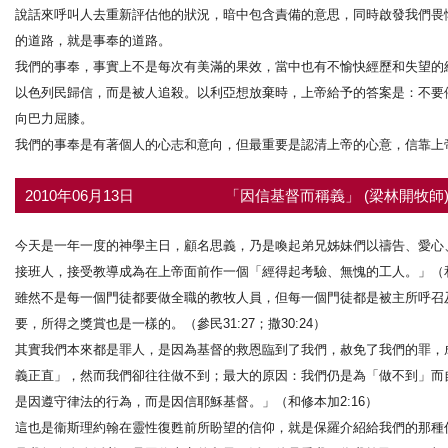
說話來呼叫人去重新評估他的狀況，暗中包含責備的意思，同時啟發我們畏
的道路，就是事奉的道路。
我們的事奉，事實上不是每次有美滿的果效，當中也有不愉快經歷和失望的
以色列民歸信，而是被人追殺。以利亞想放棄時，上帝給予的答案是：不要
向巴力屈膝。
我們的事奉是有著個人的心志和意向，但最重要是認清上帝的心意，信靠上
2010年06月13日
「因信基督而稱義」 (梁林開牧師
今天是一年一度的神學主日，顧名思義，乃是喚起弟兄姊妹們以禱告、愛心
接班人，接受教導成為在上帝面前作一個「經得起考驗、無愧的工人。」（和
雖然不是每一個門徒都要做全職的教牧人員，但每一個門徒都是被主所呼召
要，所得之獎賞也是一樣的。（參民31:27；撒30:24）
其實我們本來都是罪人，是因為基督的救恩臨到了我們，赦免了我們的罪，
義正直」，然而我們卻往往做不到；最大的原因：我們仍是為「做不到」而
是因遵守律法的行為，而是因信耶穌基督。」（和修本加2:16）
這也是衞斯理約翰在靈性復甦前所盼望的信仰，就是保羅介紹給我們的那種