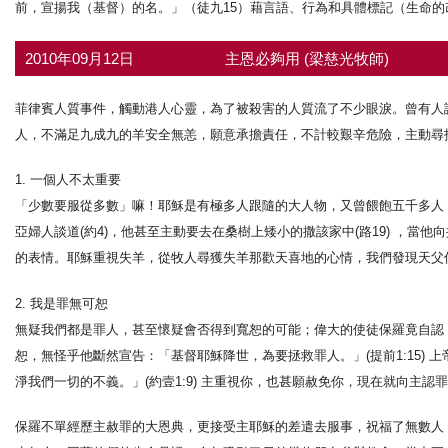
前，宣揚我（基督）的名。」（徒九15）藉言語、行為和具體標記（生命
2010年09月12日
主恩必夠用 (梁慈光牧師)
菲律賓人質事件，觸動港人心靈，為了被殺害的人質流了不少眼淚。曾有人
人，不滿足九成九的羊安全無恙，願意承擔責任，不計較艱辛危險，主動尋
1. 一個人不太重要
「少數要服從多數」嘛！耶穌是有極多人跟隨的大人物，又曾餵飽五千多人，
亞婦人談道(約4)，他甚至主動要去在桑樹上矮小的撒該家中(路19) ，當他
的表情。耶穌重視失羊，從牧人尋獲失羊那歡天喜地的心情，我們發現天父
2. 我是罪無可恕
無疑我們都是罪人，甚至懷疑會否得到寬恕的可能；偉大的使徒保羅竟自認
恕，無怪乎他斷然宣告：「基督耶穌降世，為要拯救罪人。」(提前1:15)
淨我們一切的不義。」(約壹1:9) 主重視你，也甚願赦免你，現在就向主認
保羅不單經歷主赦罪的大恩典，更接受主耶穌的差遣去服事，祝福了無數人