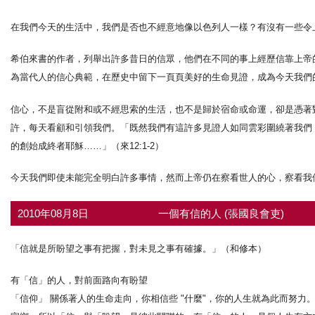
在我們今天的生活中，我們是否也不經意地像以色列人一樣？有沒有一些令
希伯來書的作者，列舉出許多昔日的信眾，他們在不同的事上經歷信靠上帝
為當代人的信心典範，在歷史中留下一頁頁美好的生命見證，成為今天我們
信心，不是盲從附和或不經思索的生活，也不是歸於宿命或命運，卻是憑著
許，每天看顧和引領我們。「既然我們有這許多見證人如同雲彩圍繞著我們
的創始成終者耶穌……」（來12:1-2）
今天我們即使未能完全明白許多事情，然而上帝仍在察看世人的心，察看我
2010年08月8日
一個有信的人 (張國良會吏)
「信就是所盼望之事有把握，對未見之事有確據。」（和修本）
有「信」的人，對前面路向有盼望
「信仰」 關係著人的生命走向，你相信些 "什麼"，你的人生就為此而努