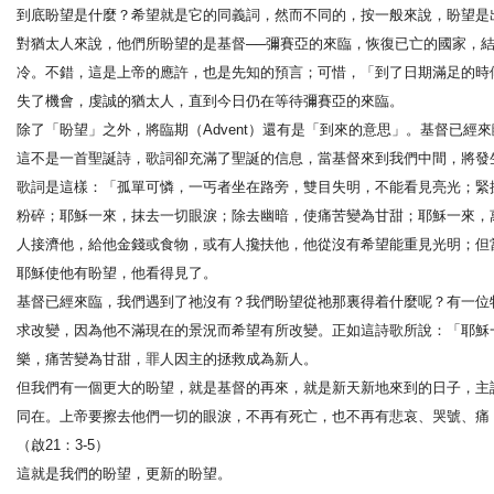
到底盼望是什麼？希望就是它的同義詞，然而不同的，按一般來說，盼望是
對猶太人來說，他們所盼望的是基督──彌賽亞的來臨，恢復已亡的國家，
冷。不錯，這是上帝的應許，也是先知的預言；可惜，「到了日期滿足的時
失了機會，虔誠的猶太人，直到今日仍在等待彌賽亞的來臨。
除了「盼望」之外，將臨期（Advent）還有是「到來的意思」。基督已經來臨
這不是一首聖誕詩，歌詞卻充滿了聖誕的信息，當基督來到我們中間，將發
歌詞是這樣：「孤單可憐，一丐者坐在路旁，雙目失明，不能看見亮光；緊
粉碎；耶穌一來，抹去一切眼淚；除去幽暗，使痛苦變為甘甜；耶穌一來，
人接濟他，給他金錢或食物，或有人攙扶他，他從沒有希望能重見光明；但
耶穌使他有盼望，他看得見了。
基督已經來臨，我們遇到了祂沒有？我們盼望從祂那裏得着什麼呢？有一位
求改變，因為他不滿現在的景況而希望有所改變。正如這詩歌所說：「耶穌
樂，痛苦變為甘甜，罪人因主的拯救成為新人。
但我們有一個更大的盼望，就是基督的再來，就是新天新地來到的日子，主
同在。上帝要擦去他們一切的眼淚，不再有死亡，也不再有悲哀、哭號、痛
（啟21：3-5）
這就是我們的盼望，更新的盼望。