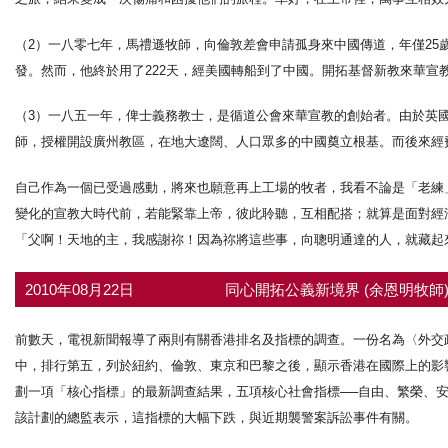
（2）一八零七年，馬禮遜牧師，向倫敦差會申請孤身來中國傳道，年僅2
發。然而，他終於用了222天，經美國轉船到了中國。開拓基督新教來華宣
（3）一八五一年，俾士義務教士，是循道公會來華宣教的創始者。由於英
師，授權開設廣州教區，在地大遼闊、人口眾多的中國奠立根基。而後來經
自己作為一個已受過感動，將來也願意再上工場的牧者，我看不論是「老練
變化的宣教大時代前，若能緊靠上帝，彼此聆聽，互相配搭；就算是面對經
「父啊！天地的主，我感謝祢！因為祢將這些事，向聰明通達的人，就藏起來
2010年08月22日
同心開拓公義新境界 (余恩明牧師
前數天，電視新聞報導了兩則有關香港排名及指標的調查。一份名為〈外交政
中，排行第五，列於紐約、倫敦、東京和巴黎之後，顯示香港在國際上的影
劃一項「核心指標」的最新調查結果，五項核心社會指標──自由、繁榮、
該計劃的總監表示，這指標的大幅下跌，與近期襲警案訴訟事件有關。