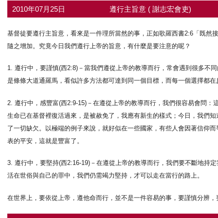
2010年07月25日
遵行主旨意 ( 謝志宏會吏)
基督徒要遵行主旨意，看來是一件理所當然的事，正如歌羅西書2:6「既然
隨之增加。究竟今日我們遵行上帝的旨意，有什麼是要注意的呢？
1. 遵行中，要謹慎(西2:8)－當我們遵從上帝的教導而行，常會遇到很
是條條大道通羅馬，看似許多方法都可達到同一個目標，而每一個選擇都在
2. 遵行中，感豐富(西2:9-15)－在遵從上帝的教導而行，我們很容易
生命已在基督裡復活過來，是被赦免了，我應有新生的樣式；今日，我們知
了一切缺欠。以極端的例子來說，就好似在一些國家，有些人會因著信仰而
表的平安，這就是豐富了。
3. 遵行中，要堅持(西2:16-19)－在遵從上帝的教導而行，我們要不
活在世俗與自己的罪中，我們仍需竭力堅持，才可以走在當行的路上。
在世界上，要依從上帝，遵他命而行，並不是一件容易的事，要謹慎分辨，