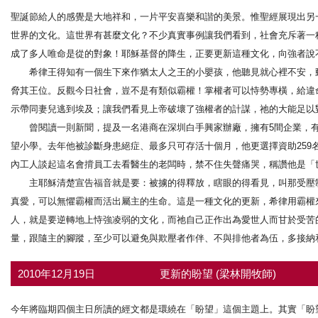
聖誕節給人的感覺是大地祥和，一片平安喜樂和諧的美景。惟聖經展現出另一景
世界的文化。這世界有甚麼文化？不少真實事例讓我們看到，社會充斥著一
成了多人唯命是從的對象！耶穌基督的降生，正要更新這種文化，向強者說
希律王得知有一個生下來作猶太人之王的小嬰孩，他聽見就心裡不安，動
脅其王位。反觀今日社會，豈不是有類似霸權！掌權者可以恃勢專橫，給違
示帶同妻兒逃到埃及；讓我們看見上帝破壞了強權者的計謀，祂的大能足以
曾閱讀一則新聞，提及一名港商在深圳白手興家辦廠，擁有5間企業，有員
望小學。去年他被診斷身患絕症、最多只可存活十個月，他更選擇資助259
內工人談起這名會揹員工去看醫生的老闆時，禁不住失聲痛哭，稱讚他是「
主耶穌清楚宣告福音就是要：被擄的得釋放，瞎眼的得看見，叫那受壓制
真愛，可以無懼霸權而活出屬主的生命。這是一種文化的更新，希律用霸權
人，就是要逆轉地上恃強凌弱的文化，而祂自己正作出為愛世人而甘於受苦
量，跟隨主的腳蹤，至少可以避免與欺壓者作伴、不與排他者為伍，多接納
2010年12月19日
更新的盼望 (梁林開牧師)
今年將臨期四個主日所讀的經文都是環繞在「盼望」這個主題上。其實「盼