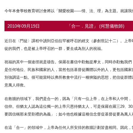
今年本會學校教育研討會將以「關愛校園——情、法、理」為主題。就讓我
2010年09月19日
「合一．見證」 (何慧儀牧師)
近日在〈門徒〉課程中讀到亞伯拉罕被呼召的經文（參創世記十二）。上帝
徒的我們，也是被上帝呼召的一群，要去成為別人的祝福。
祝福的其中一個途徑就是禱告。保羅在書信中勸勉提摩太，同時亦勸勉我們
是任何地位、民族和國家的人，當然包括基督徒團體以外的人，更包括國家的
別強調這一點。很可能當時以弗所教會中流行一種狹隘的思想，把信徒群體
意萬人得救。
在救贖的領域下，我們是合一的，因為「只有一位上帝，在上帝和人中間，
信仰。但猶太人認為這位獨一的上帝只恩待猶太人，可是保羅在羅三29、3
要因信稱那未受割禮的為義」；如今他也根據這種信念督促基督徒要為萬人
在這「合一」的領域中，上帝為任何人所安排的救贖計劃皆盡相同。因此，