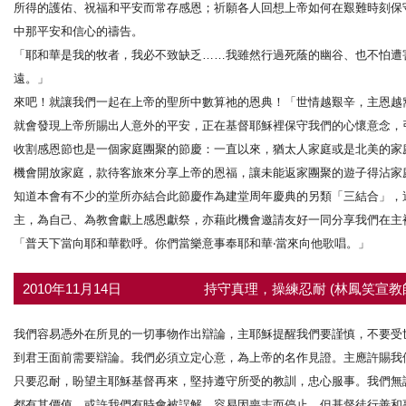
所得的護佑、祝福和平安而常存感恩；祈願各人回想上帝如何在艱難時刻保
中那平安和信心的禱告。
「耶和華是我的牧者，我必不致缺乏……我雖然行過死蔭的幽谷、也不怕遭害
遠。」
來吧！就讓我們一起在上帝的聖所中數算祂的恩典！「世情越艱辛，主恩越
就會發現上帝所賜出人意外的平安，正在基督耶穌裡保守我們的心懷意念，
收割感恩節也是一個家庭團聚的節慶：一直以來，猶太人家庭或是北美的家
機會開放家庭，款待客旅來分享上帝的恩福，讓未能返家團聚的遊子得沾家
知道本會有不少的堂所亦結合此節慶作為建堂周年慶典的另類「三結合」，
主，為自己、為教會獻上感恩獻祭，亦藉此機會邀請友好一同分享我們在主
「普天下當向耶和華歡呼。你們當樂意事奉耶和華‧當來向他歌唱。」
2010年11月14日
持守真理，操練忍耐 (林鳳笑宣教
我們容易憑外在所見的一切事物作出辯論，主耶穌提醒我們要謹慎，不要受
到君王面前需要辯論。我們必須立定心意，為上帝的名作見證。主應許賜我
只要忍耐，盼望主耶穌基督再來，堅持遵守所受的教訓，忠心服事。我們無
都有其價值。或許我們有時會被誤解，容易因喪志而停止。但基督徒行善和