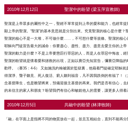
2010年12月12日
聖潔中的盼望 (梁玉萍宣教師)
聖潔是上帝眾多的屬性中之一，聖經不單常提到上帝的愛和能力，也經常提
顯上帝的聖潔。“聖潔”的基本意思就是分別出來。究竟聖潔的核心是什麼？
聖潔的核心不是一大堆，不可做什麼……，不可想什麼等規條。聖潔的核心
耶穌向門徒宣告最大的誡命：你要盡心、盡性、盡力、盡意去愛主你的上帝，
聖潔的動力是什麼？不是上帝要懲罰行罪惡的人，而是人在罪惡中悔改，經
聖潔的盼望就是懷着愛和拯救的出現，正如以賽亞先知宣告，彌賽亞降臨的
歡呼。（賽35：4-6） 又如施洗約翰被困於監獄裏，他藉着門徒確定耶
得潔淨、聾子聽見、死人復活、窮人聽到福音，凡不因我跌倒的有福了！（太
念基督降生，也是瞻望將來，預備迎接主基督的再來。我們是否有信心，去
的未信主的家人和朋友？盼望我們有信心和敏銳他人的需要，讓更多人得着
2010年12月5日
共融中的盼望 (林津牧師)
「融」在字面上是指將不同的物質放在一起，並且互相結合，直到不能再分