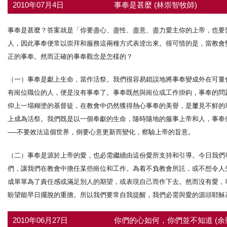
2010年07月4日
事奉是甚麼 (林崇智牧師)
事奉是甚麼？答案就是「你要盡心、盡性、盡意、盡力愛主你的上帝，也要
人，因此事奉便常以崇拜和服務這兩種方式表逹出來。很可惜的是，當教會
正的事奉。然而正確的事奉觀念是怎樣的？
（一）事奉是獻上生命，當作活祭。我們很容易錯誤地將事奉變成外在可量
有崗位職位的人，便是沒有事奉了。事奉既然與崗位或工作掛鈎，事奉的問
仰上一塌糊塗的基督徒，在教會中仍然獲得熱心事奉的美譽，是屢見不鮮的
上成為活祭。我們既是以一個奉獻的生命，隨時隨地的服事上帝和人，事奉
──不要效法這個世界，倒要心意更新而變化，察驗上帝的旨意。
（二）事奉是源於上帝的愛，也必需繼續由這份愛所支持和引導。今日我們
們，讓我們在教會中擔任某些崗位和工作。為着不負教會所託，或不想令人
成單單為了責任感或滿足別人的期望，或表現自己而作下去。然而沒有愛，
盼望能早日擺脫的重擔。所以我們要常自我提醒，我們必需與愛的源頭耶穌
2010年06月27日
你們的心如何，你們並不知道 (余