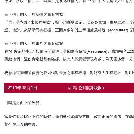
家鄉。所以「信」與「盼望」是彼此關聯的。有「信」的人，是個人生有方
有「信」的人，對所信之事有把握
「信」是對於 "未知的領域"，投下清晰的決定。以賽亞先知，由烏西雅王
話。他對未來清晰而有把握，正因為多年與上帝相處及相遇（encounter
有「信」的人，對未見之事有確據
在"不確定的事上" 投放時間資源，是因為有確據(Assurance)。路加
賜給他們，這份肯定就是有確據。故此人願意變賣現有的，為天國多留一分
祝願循道衛理的信徒們都因信對未見之事有確據，對將來人生有把握，對明
2010年08月1日
回 轉 (劉麗詩牧師)
回轉是方向上的改變。
當我們發現此路不通的時候，我們就必須轉換方向，改走正確的道路。在基
督坐在上帝的右邊。