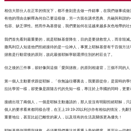
相信大部分人在正常的情況下，都不會刻意去做一件錯事，在我們做事或做
有他的理由去解釋為何自己要這樣做，另一方面在講求恩典、共融與和諧的
包容、缺乏彈性。然而作為基督徒，我們要如何在這越來越多灰色地帶的社會
我們首先看到最重要的，就是耶穌基督降生，目的是要拯救世人，而非毀滅人
撒馬利亞人知道他們拒絕接待的是一位神人，事實上耶穌基督有千百個方法
拯救是行動背後的原則，故此最後耶穌寧願選擇往別的村莊去了。
但之後的三件事，卻好像與這個「愛與拯救」的原則相違背，三個不同的人
第一個人主動要求跟從耶穌，「你無論往哪裏去，我要跟從你」是當時的學
拉比學習一樣，卻更像是跟隨古代的先知一樣，專注於上帝國的同時，更要
接續出現了兩個人，一個是耶穌主動邀請的，那人並沒有明顯拒絕耶穌，只
個人的要求看來都同樣合理，在王上19:19-20以利沙亦有相似的情況，
重要地位，甚至比起已離世的家人，以及現有的生活及關係更為優先！
耶穌基督強調愛與拯救，必須要我們專注並看重上帝的國度，甚至比一切都