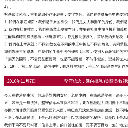
4）。
對基督徒來說，重要是忠心作正經事，要守本分。我們在甚麼角色中也要當
1. 我們在家庭裡面：我們是子女的身份、我們是丈夫和妻子的身份、我們
2. 我們在社會裡面：我們在職業上要盡本分，亦要在社會中盡享權利和義務
可能服務時間有所協調，但總體來說，都是彼此服務的。當納稅的要納稅。
3. 我們在上帝家裡：不同的教友在不同的事工中擔任不同的角色，共同承
我們靠著主的恩典，在我們的生命中將信仰顯明出來，使別人藉著我們的言
「屬天的國籍，不需要甚麼證明，也是不能冒稱，不能作假的。聖徒與世人的分
2：19）。額上的印記，是信仰主，觀念與主相同；手上的印記是作主所作
2010年11月7日
堅守信念，迎向挑戰 (劉建良牧師
今天在香港的生活，無論是對男的女的、老的少的，在職或是學生，總令人
果，甚至是一無所獲。堅守信念本來就不容易，要在種種壓力與困難中不斷
亦因此而使我們眼目只看負面的東西，嘴巴也只說氣餒抱怨的說話，找不到
不過，作為基督徒，上帝已經應許我們可以克服憂慮的秘訣，就是以上帝為
我們千萬不要只叫著「信靠上帝」的口號往前衝，更不要盲目地，無知地走