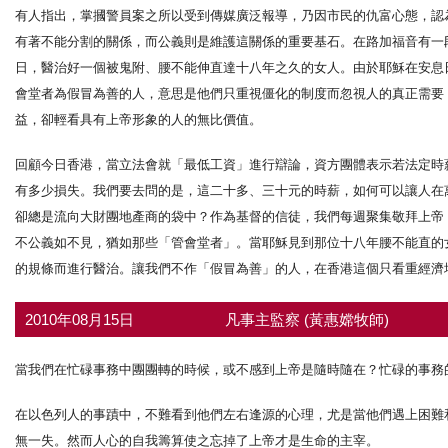
有人指出，掌摑警員案之所以受到傳媒廣泛報導，乃因市民的仇富心態，認
有著不能分割的關係，而公義則是維護這關係的重要基石。在路加福音有一段記
日，醫治好一個被鬼附、腰不能伸直達十八年之久的女人。由於耶穌在安息
會堂者為假冒為善的人，意思是他們只重視僵化的制度而忽視人的真正需要
益，卻輕看具有上帝形象的人的無比價值。
回顧今日香港，當立法會就「最低工資」進行辯論，資方團體表示若法定時
有多少損失。我們要去問的是，這二十多、三十元的時薪，如何可以讓人在
卻總是流向大財團地產商的袋中？作為基督的信徒，我們每週聚集敬拜上帝
不公義如不見，猶如那些「管會堂者」。當耶穌見到那位十八年腰不能直的
的規條而進行醫治。讓我們不作「假冒為善」的人，在香港這個只看重經濟
2010年08月15日
凡事主監察 (黃惠嫦牧師)
當我們在忙碌事務中團團轉的時候，或不感到上帝是隨時隨在？忙碌的事務
在以色列人的事蹟中，不難看到他們左右逢源的心理，尤是當他們遇上困難
無一失。然而人心的自我籌算使之忘掉了上帝才是生命的主宰。