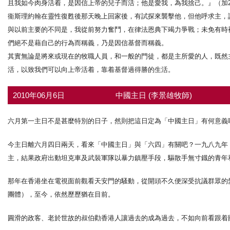
且我如今肉身活着，是因信上帝的兒子而活；他是愛我，為我捨己。』（加2
衞斯理約翰在靈性復甦後那天晚上回家後，有試探來襲擊他，但他呼求主，
與以前主要的不同是，我從前努力奮鬥，在律法恩典下竭力爭戰；未免有時被拉
們絕不是藉自己的行為而稱義，乃是因信基督而稱義。
其實無論是將來或現在的牧職人員，和一般的門徒，都是主所愛的人，既然主
活，以致我們可以向上帝活着，靠着基督過得勝的生活。
2010年06月6日
中國主日 (李景雄牧師)
六月第一主日不是甚麼特別的日子，然則把這日定為「中國主日」有何意義
今主日離六月四日兩天，看來「中國主日」與「六四」有關吧？一九八九年
主，結果政府出動坦克車及武裝軍隊以暴力鎮壓手段，驅散手無寸鐡的青年
那年在香港坐在電視面前觀看天安門的騷動，從開頭不久便深受抗議群眾的
團體），至今，依然歷歷猶在目前。
圓滑的政客、老於世故的叔伯勸香港人讓過去的成為過去，不如向前看跟着