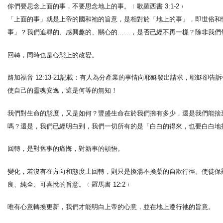
你們要思念上面的事，不要思念地上的事。﹙歌羅西書 3:1-2﹚
「上面的事」就是上帝的國和祂的旨意，是相對於「地上的事」，即世俗和
事」？我們追尋的、感興趣的、關心的……，是否已經不再一樣？除非我們
回轉，同時也是心態上的改變。
路加福音 12:13-21記載：有人為分產業的事情向耶穌發出請求，耶穌
使自己的靈魂安逸，這是何等的無知！
我們對生命的態度，又是如何？豐盛生命在於我們擁有多少，還是我們能捨
嗎？還是，我們已經明白到，我們一切所有的是「白白的得來，也要白白地捨
回轉，是對舊事的痛悔，對新事的頓悟。
變化，若沒有在方向和態度上回轉，則只是換湯不換藥的自欺行徑。使徒保
良、純全、可喜悅的旨意。﹙羅馬書 12:2﹚
唯有心意轉換更新，我們才能明白上帝的心意，並在地上遵行祂的旨意。