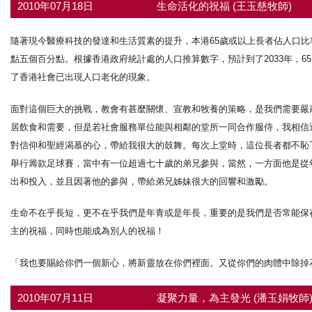
2010年07月18日
生命活化的祝福 (王玉慈牧師)
隨著現今醫療科技的發達和生活質素的提升，本港65歲或以上長者佔人口比率
點五個百分點。根據香港政府統計處的人口推算數字，預計到了2033年，6
了香港社會已出現人口老化的現象。
面對這個巨大的挑戰，教會有甚麼關懷、宣教和牧養的策略，是我們需要嚴
居飲食和需要，但是若社會服務單位能與相鄰的堂所一同合作服侍，我相信
對信仰和聖經渴慕的心，帶給我很大的鼓舞。每次上堂時，這位長者都不恥
舉行籌款足球賽，當中有一位超過七十歲的弟兄參與，當然，一方面他是從
出和投入，並且因著他的參與，帶給弟兄姊妹很大的回響和激勵。
生命不在乎長短，更不在乎我們是年青或是年長，重要的是我們是否常能保
主的祝福，同時也能成為別人的祝福！
「我也要賜給你們一個新心，將新靈放在你們裡面。又從你們的肉體中除掉石
2010年07月11日
凝聚力量，為主發光 (潘玉娟牧師