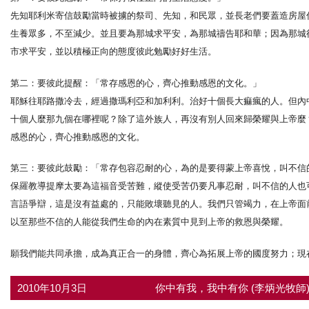
先知耶利米寄信鼓勵當時被擄的祭司、先知，和民眾，並長老們要蓋造房屋
生養眾多，不至減少。並且要為那城求平安，為那城禱告耶和華；因為那城
市求平安，並以積極正向的態度彼此勉勵好好生活。
第二：要彼此提醒：「常存感恩的心，齊心推動感恩的文化。」
耶穌往耶路撒冷去，經過撒瑪利亞和加利利。治好十個長大痲瘋的人。但內
十個人麼那九個在哪裡呢？除了這外族人，再沒有別人回來歸榮耀與上帝麼
感恩的心，齊心推動感恩的文化。
第三：要彼此鼓勵：「常存包容忍耐的心，為的是要得蒙上帝喜悅，叫不信
保羅教導提摩太要為這福音受苦難，縱使受苦仍要凡事忍耐，叫不信的人也
言語爭辯，這是沒有益處的，只能敗壞聽見的人。我們只管竭力，在上帝面
以至那些不信的人能從我們生命的內在素質中見到上帝的救恩與榮耀。
願我們能共同承擔，成為真正合一的身體，齊心為拓展上帝的國度努力；現
2010年10月3日
你中有我，我中有你 (李炳光牧師