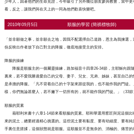
少年人，因著他們的生命見證，今年吸引了另外幾位朋友參與教會，當中更
看，反之，讓我們與在天上的一同為他們歡喜快樂吧。
2010年09月5日
順服的學習 (簡祺標牧師)
「並非願做之事，並非願去之地，因我不配選擇自己道路，恩主為我揀選，
份反映出作者放下自己對主的降服，徹底地接受主的安排。
降服的操練
降服是順服主的一個屬靈操練，路加福音十四章26-34節，主耶穌向跟
裏來，若不愛我勝過愛自己的父母、妻子、兒女、兄弟、姊妹，甚至自己的
是承擔的降服。「凡不背着自己的十字架來跟從我的，也不能作我的門徒。
樣，你們無論甚麼人，若不撇下一切所有的，就不能作我的門徒。」（33
順服的質素
藉耶利米書十八章1-14節來看順服的質素。耶和華選用窰匠與泥這個比
來的泥土，總要經過精心挑選的。這些泥土要有黏度、要有幼細度、要有純
手裏任意搓揉，這個狀態就是順服。這順服並不是無奈的、消極的、痛苦的