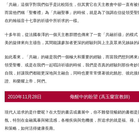
「共融」這個字對我們似乎是比較陌生，但其實它在天主教會中卻一直有被
而當他們稱「聖餐禮」為「共融聖事」的時候，就是為了強調在信徒領受聖
在約翰福音十七章的祈禱中所祈求的一樣。
十多年前，從法國泰澤的一個天主教群體也傳來了一套「共融祈禱」的模式
美的旋律來向主禱告，其間能讓參加者更深的經驗到與上主及眾弟兄姊妹的
如此看來，「共融」的確是我們一個極大和重要的經驗，而當我們想到將來
領受聖餐、或是在我們一起唱詩祈禱的時候，我們是否真的經驗到那份奇妙
自我，好讓我們都能更深地與主融合，同時也要常常懷著彼此饒恕、彼此接
證、和榮耀上帝，阿們。
2010年11月28日
儆醒中的盼望 (馮玉蘭宣教師)
現代人追求的是什麼呢？在大型的書店或書展中，你不難發現暢銷的書都是
氛，特別在金融風暴與豬流感，各種疾病與危機後，所追求的就是福、祿、
和策略，如何活得健康長壽。