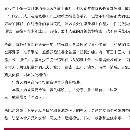
青少年工作一直以來均是本會的事工重點，但因多年前宣教牧養部改組，取
十年代的方式。在這牧養工作上繼續因循是容易的，但變革卻需要很大的魄
嚴峻的挑戰。面對複雜的家庭問題、難以承受的學業和工作壓力、性開放與
環境，往往叫青少年迷失，忽略了追求人生的真善美和意義，找不到滿足心
故此，宣教牧養部在過去一年，積極協助各堂所發展青少年事工，如舉辦聯
全部課堂，准予畢業，並獲頒發證書之首屆「組長訓練」有二百三十五人，
流」和「服侍」，讓青少年從中認識自己及認識上帝，並學習愛和施予。這
年青人，用無以量計的人力、物力、禱告、血汗、淚水、時間、情感、勇氣
寶貴價值！因為我們相信：
一．年青人的生命值得投放資源去培育和拓展；
二．年青人的成長要透過「愛的經驗」、「分享」及「服侍」；以及
三．成長需要「同路人」。
所以這營會，不單造就昔日的組員成為今天的導師，更是建立我們教會的領
徒！盼望本會弟兄姊妹都一同支持，透過禱告、關心，鼓勵和金錢奉獻，一