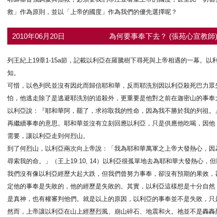
救」作為原則，並以「上帝的國度」作為我們的優先選擇呢？
2010年06月20日
為何要事奉下去？ (張苑心宣教師
列王紀上19章1-15a節，記載以利亞在羅騰樹下尋死與上帝相遇的一幕。
知。
可惜，以色列民並沒有因此而歸信耶和華，反而耶洗別因以利亞殺死巴力眾
怕，他逃走除了是逃避耶洗別的追殺外，更重要是他對之前在迦密山的事奉
以利亞說：『耶和華阿，罷了，求祢取我的性命，因為我不勝於我的列祖。』
再繼續事奉的意思。耶和華並沒有立刻回應以利亞，只是供應他吃喝，因他
需要，讓以利亞走到何烈山。
到了何烈山，以利亞兩次向上帝說：「我為耶和華萬軍之上帝大發熱心，因
尋索我的命。」（王上19:10, 14）以利亞很孤單地去為耶和華大發熱
我們沒有像以利亞經歷大起大跌，但我們曾努力事奉，卻沒有預期的果效，
定他的事奉是失敗的，他的經歷是失敗的。其實，以利亞這樣想是十分自然
是真神，也有權審判他們。就是以上的原因，以利亞的事奉並不是失敗，只
然而，上帝讓以利亞在山上經歷烈風、崩山碎石、地震和火。祂並不是轟轟