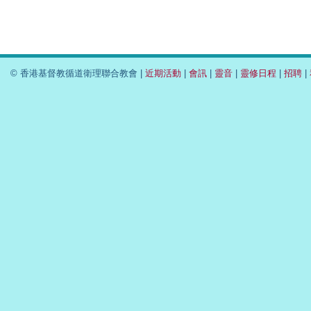
© 香港基督教循道衛理聯合教會 |
近期活動
|
會訊
|
靈音
|
靈修日程
|
招聘
|