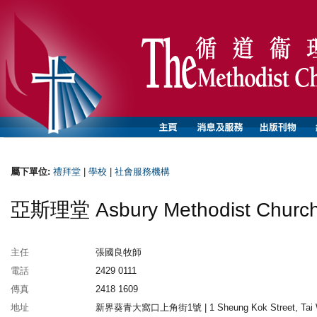
屬下單位:
禮拜堂
|
學校
|
社會服務機構
亞斯理堂 Asbury Methodist Churc
主任
張國良牧師
電話
2429 0111
傳真
2418 1609
地址
新界葵青大窩口上角街1號 | 1 Sheung Kok Street, Tai