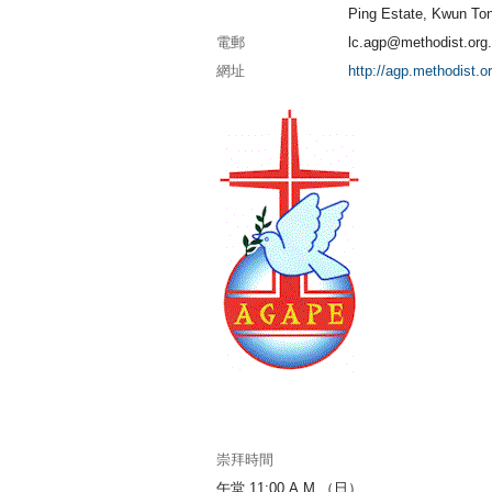
Ping Estate, Kwun To
電郵
lc.agp@methodist.org
網址
http://agp.methodist.o
崇拜時間
午堂 11:00 A.M.（日）