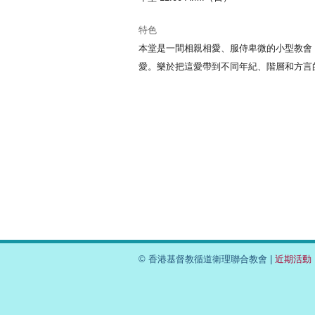
特色
本堂是一間相親相愛、服侍卑微的小型教會
愛。樂於把這愛帶到不同年紀、階層和方言
© 香港基督教循道衛理聯合教會 |
近期活動