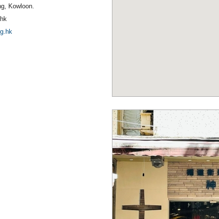
ng, Kowloon.
.hk
rg.hk