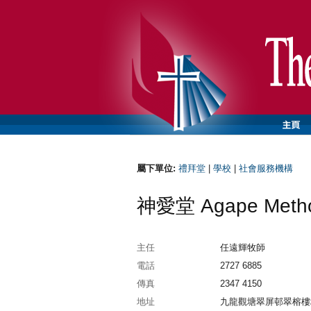
屬下單位:
禮拜堂
|
學校
|
社會服務機構
神愛堂 Agape Method
主任
任遠輝牧師
電話
2727 6885
傳真
2347 4150
地址
九龍觀塘翠屏邨翠榕樓地下 | G