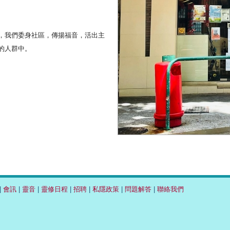
，我們委身社區，傳揚福音，活出主
的人群中。
|
會訊
|
靈音
|
靈修日程
|
招聘
|
私隱政策
|
問題解答
|
聯絡我們