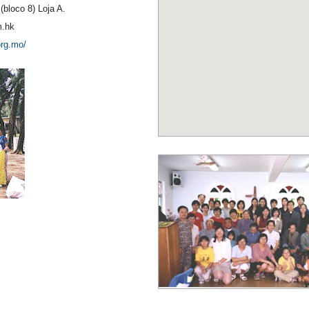
(bloco 8) Loja A.
.hk
org.mo/