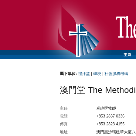
屬下單位:
禮拜堂
|
學校
|
社會服務機構
澳門堂 The Methodis
主任
卓廸舜牧師
電話
+853 2837 0336
傳真
+853 2823 4155
地址
澳門黑沙環建華大廈八座地下A鋪