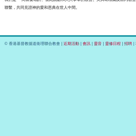
聯繫，共同見證神的愛和恩典在世人中間。
© 香港基督教循道衛理聯合教會 |
近期活動
|
會訊
|
靈音
|
靈修日程
|
招聘
|