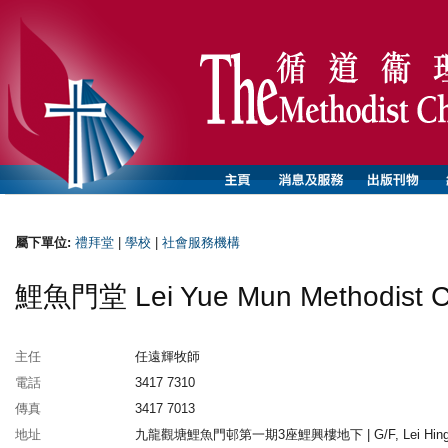
屬下單位:
禮拜堂
|
學校
|
社會服務機構
鯉魚門堂 Lei Yue Mun Methodist C
主任
任遠輝牧師
電話
3417 7310
傳真
3417 7013
地址
九龍觀塘鯉魚門邨第一期3座鯉興樓地下 | G/F, Lei Hin