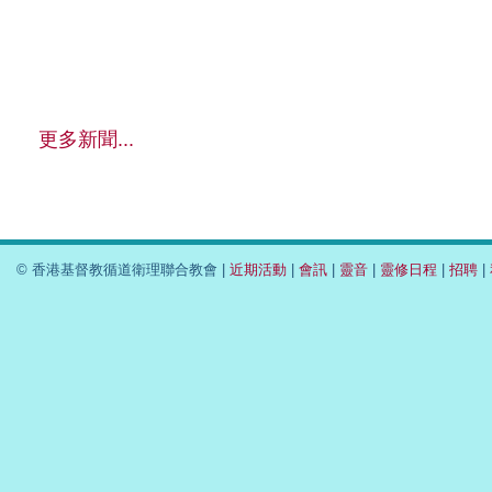
更多新聞...
© 香港基督教循道衛理聯合教會 |
近期活動
|
會訊
|
靈音
|
靈修日程
|
招聘
|