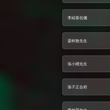
李紹基伉儷
梁梓敦先生
張小樸先生
張子正合府
李妙萍女士