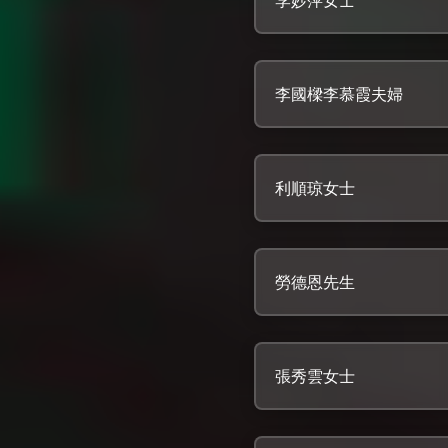
李國樑李慕霞夫婦
利順琼女士
勞德恩先生
張秀雲女士