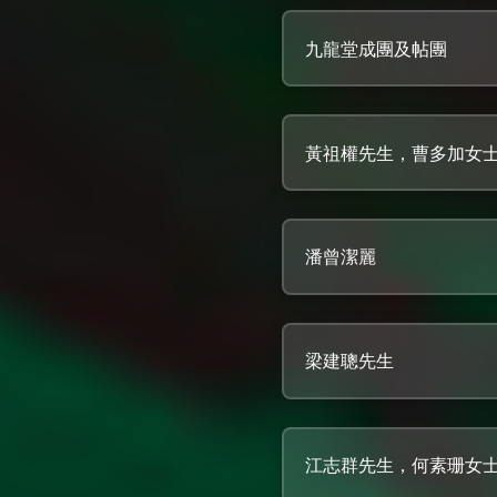
九龍堂成團及帖團
黃祖權先生，曹多加女
潘曾潔麗
梁建聰先生
江志群先生，何素珊女