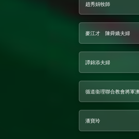
趙秀娟牧師
麥江才 陳舜嬌夫婦
譚錦添夫婦
循道衞理聯合教會將軍
潘寶玲