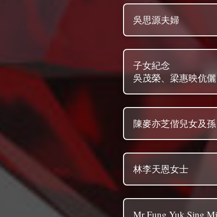
吳思源夫婦
子女紀念
吳茂榮、梁惠映伉儷
陳麥亦芝偕兒女及孫
林李天恩女士
Mr Fung Yuk Sing Mi