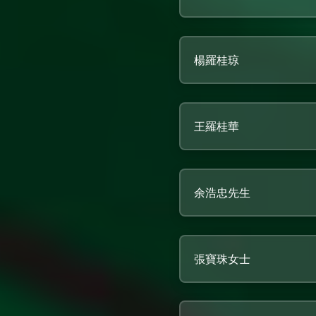
楊羅桂琼
王羅桂華
余浩忠先生
張寶珠女士