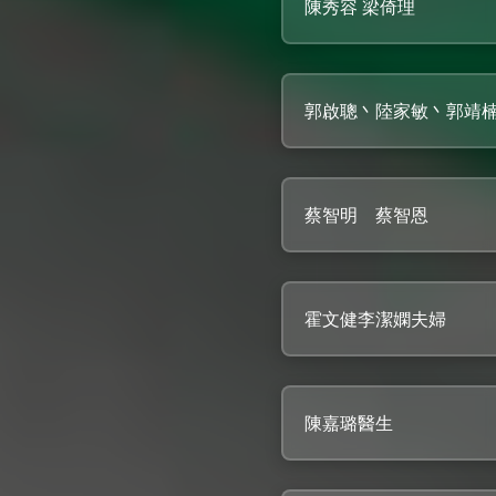
陳秀容 梁倚理
郭啟聰丶陸家敏丶郭靖
蔡智明 蔡智恩
霍文健李潔嫻夫婦
陳嘉璐醫生