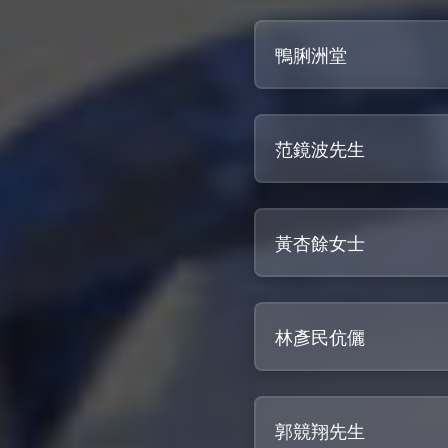
鴨脷洲堂
范鏡波先生
黃杏餘女士
林彥民伉儷
郭競翔先生