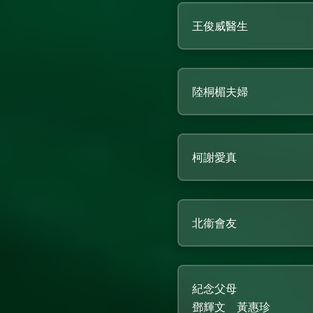
王俊威醫生
陸桐楣夫婦
柯謝愛真
北衞會友
紀念父母
鄧輝文 黃惠珍