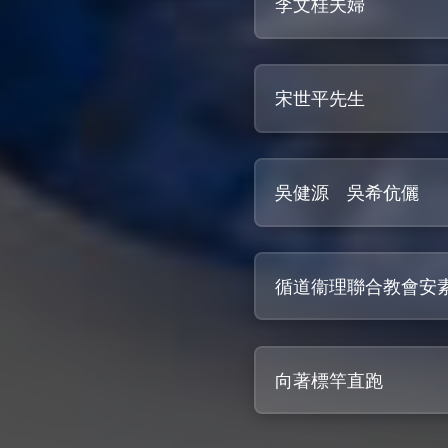
李文桂夫婦
宋世平先生
吳健源 吳希伉儷
循道衞理聯合教會安
向著標竿直跑