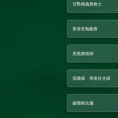
甘艷梅義務教士
香港堂勉勵會
黃惠嫦牧師
張國偉 簡美玲夫婦
繆國斌伉儷