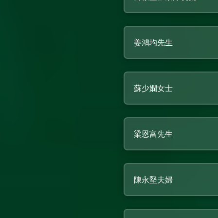
姜鴻均先生
蘇少嫻女士
梁恩富先生
陳永堅夫婦