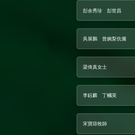
彭余秀珍 彭世昌
吳展鵬 曾婉梨伉儷
梁倚真女士
李鈺麟 丁幗英
宋寶琼牧師