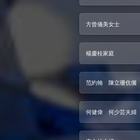
方曾儀美女士
楊慶桂家庭
范約翰 陳立珊伉儷
何健偉 何少芸夫婦