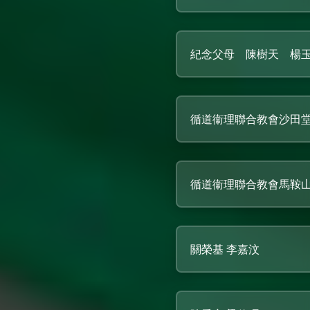
紀念父母 陳樹天 楊
循道衞理聯合教會沙田
循道衞理聯合教會馬鞍
關榮基 李嘉汶