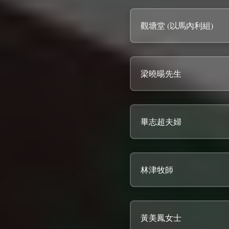
觀塘堂 (以馬內利組)
梁曉暘先生
畢志超夫婦
林津牧師
黃美鳳女士