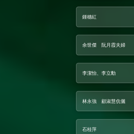
鍾穗紅
余世傑 阮月霞夫婦
李潔怡、李立勳
林永強 顧淑慧伉儷
石桂萍