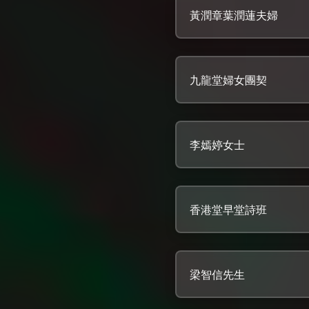
黃潤章葉潤蓮夫婦
九龍堂婦女團契
李嫣婷女士
香港堂早堂詩班
梁智信先生