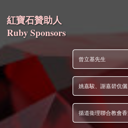
紅寶石贊助人
Ruby Sponsors
曾立基先生
姚嘉駿、謝嘉碧伉儷
循道衞理聯合教會香