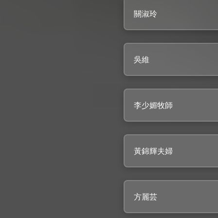
關淑玲
吳維
李少媚牧師
黃錦輝夫婦
方麗芸