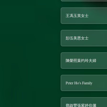
王馮玉英女士
彭伍美恩女士
陳榮照葉灼玲夫婦
Peter Ho's Family
鄧啟豐張紫婷伉儷