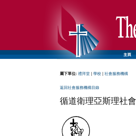
屬下單位:
禮拜堂
|
學校
|
社會服務機構
返回社會服務機構目錄
循道衛理亞斯理社