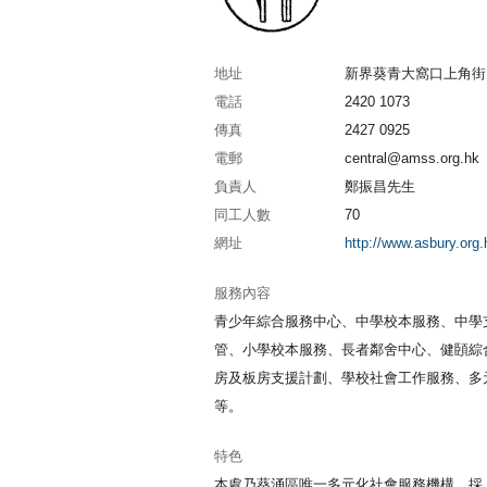
地址
新界葵青大窩口上角
電話
2420 1073
傳真
2427 0925
電郵
central@amss.org.hk
負責人
鄭振昌先生
同工人數
70
網址
http://www.asbury.org.
服務內容
青少年綜合服務中心、中學校本服務、中學
管、小學校本服務、長者鄰舍中心、健頣綜
房及板房支援計劃、學校社會工作服務、多
等。
特色
本處乃葵涌區唯一多元化社會服務機構，採