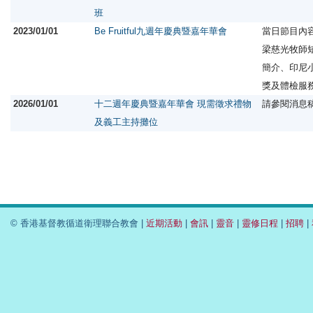
班
2023/01/01
Be Fruitful九週年慶典暨嘉年華會
當日節目內
梁慈光牧師
簡介、印尼
獎及體檢服
2026/01/01
十二週年慶典暨嘉年華會 現需徵求禮物
請參閱消息
及義工主持攤位
© 香港基督教循道衛理聯合教會 |
近期活動
|
會訊
|
靈音
|
靈修日程
|
招聘
|