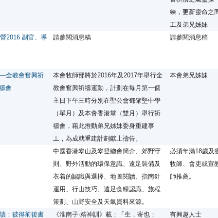
練，更新靈命之
工及弟兄姊妹
2016 副官、導
請參閱消息稿
請參閱消息稿
—全教會奮興祈
本會牧師部將於2016年及2017年舉行全
本會弟兄姊妹
祈禱會
教會奮興祈禱運動，計劃在每月第一個
主日下午三時分別在聖公會鄧肇堅中學
（單月）及本會香港堂（雙月）舉行祈
禱會，藉此推動弟兄姊妹委身重建事
工，為成就重建計劃獻上禱告。
中國香港攀山及攀登總會簡介、郊野守
必須年滿18歲及
則、野外活動的環保意識、遠足裝備及
牧師、會吏或宣
衣着的認識與選擇、地圖閱讀、指南針
師推薦。
運用、行山技巧、遠足食糧認識、旅程
策劃、山野安全及天氣資料來源。
讀：彼得前後書
《淮南子·精神訓》載：「生，寄也；
有興趣人士