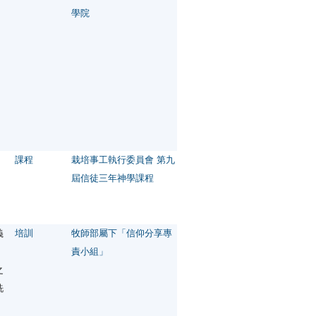
學院
課程
栽培事工執行委員會 第九
屆信徒三年神學課程
義
培訓
牧師部屬下「信仰分享專
責小組」
之
洗