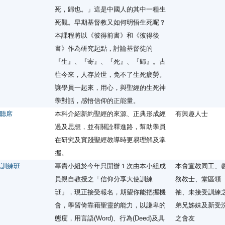
死，歸也。」這是中國人的其中一種生
死觀。早期基督教又如何明悟生死呢？
本課程將以《彼得前書》和《彼得後
書》作為研究起點，討論基督徒的
『生』、『寄』、『死』、『歸』。古
往今來，人存於世，免不了生死疲勞。
讓學員一起來，用心，與聖經的生死神
學對話，感悟信仰的正能量。
聽席
本科介紹新約聖經的來源、正典形成經
有興趣人士
過及思想，並有關詮釋進路，幫助學員
在研究及實踐聖經教導時更易理解及掌
握。
」訓練班
專責小組於今年只開辦１次由本小組成
本會宣教同工、
員親自教授之「信仰分享大使訓練
務教士、堂區領
班」，現正接受報名，期望你能把握機
袖、未接受訓練
會，學習倚靠藉聖靈的能力，以謙卑的
弟兄姊妹及新受
態度，用言語(Word)、行為(Deed)及具
之會友