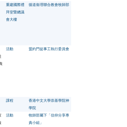
重建國際禮
循道衞理聯合教會牧師部
拜堂暨總議
會大樓
活動
盟約門徒事工執行委員會
徒
責
課程
香港中文大學崇基學院神
學院
宣
活動
牧師部屬下「信仰分享專
責
責小組」