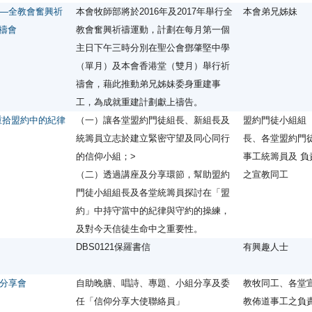
—全教會奮興祈
本會牧師部將於2016年及2017年舉行全
本會弟兄姊妹
祈禱會
教會奮興祈禱運動，計劃在每月第一個
主日下午三時分別在聖公會鄧肇堅中學
（單月）及本會香港堂（雙月）舉行祈
禱會，藉此推動弟兄姊妹委身重建事
工，為成就重建計劃獻上禱告。
重拾盟約中的紀律
（一）讓各堂盟約門徒組長、新組長及
盟約門徒小組組
統籌員立志於建立緊密守望及同心同行
長、各堂盟約門
的信仰小組；>
事工統籌員及 負
（二）透過講座及分享環節，幫助盟約
之宣教同工
門徒小組組長及各堂統籌員探討在「盟
約」中持守當中的紀律與守約的操練，
及對今天信徒生命中之重要性。
DBS0121保羅書信
有興趣人士
分享會
自助晚膳、唱詩、專題、小組分享及委
教牧同工、各堂
任「信仰分享大使聯絡員」
教佈道事工之負