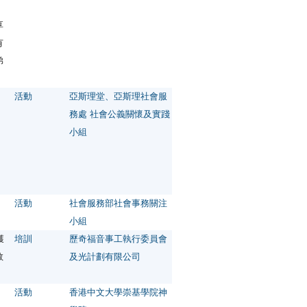
、
享
有
弟
活動
亞斯理堂、亞斯理社會服
務處 社會公義關懷及實踐
小組
活動
社會服務部社會事務關注
小組
獲
培訓
歷奇福音事工執行委員會
教
及光計劃有限公司
活動
香港中文大學崇基學院神