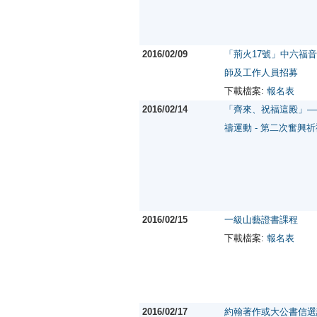
2016/02/09
「荊火17號」中六福音營
師及工作人員招募
下載檔案:
報名表
2016/02/14
「齊來、祝福這殿」—
禱運動 - 第二次奮興
2016/02/15
一級山藝證書課程
下載檔案:
報名表
2016/02/17
約翰著作或大公書信選