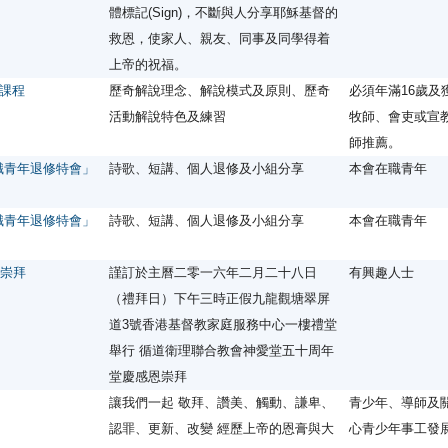
體標記(Sign)，不斷與人分享耶穌基督的
救恩，使家人、親友、同事及同學得着
上帝的祝福。
課程
歷奇解說理念、解說模式及原則、歷奇
必須年滿16歲及
活動解說特色及練習
牧師、會吏或宣
師推薦。
職青年退修特會」
詩歌、短講、個人退修及小組分享
本會在職青年
職青年退修特會」
詩歌、短講、個人退修及小組分享
本會在職青年
恩崇拜
謹訂於主曆二零一六年二月二十八日
有興趣人士
（禮拜日）下午三時正假九龍觀塘翠屏
道3號香港基督教家庭服務中心一樓禮堂
舉行 循道衛理聯合教會神愛堂五十周年
堂慶感恩崇拜
讓我們一起 敬拜、讚美、觸動、謙卑、
青少年、導師及
認罪、更新、改變 經歷上帝的恩膏與大
心青少年事工發