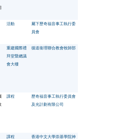
同
活動
屬下歷奇福音事工執行委
員會
重建國際禮
循道衞理聯合教會牧師部
拜堂暨總議
會大樓
獲
課程
歷奇福音事工執行委員會
教
及光計劃有限公司
課程
香港中文大學崇基學院神