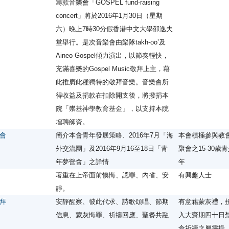
籌款音樂會「GOSPEL fund-raising
concert」將於2016年1月30日（星期
六）晚上7時30分假香港中文大學邵逸夫
堂舉行。是次音樂會由樂隊takh-oo’及
Aineo Gospel傾力演出，以節奏輕快，
充滿喜樂的Gospel Music敬拜上主，藉
此推廣此種獨特的敬拜音樂。音樂會所
得收益及捐款在扣除開支後，將撥捐本
院「崇基神學教育基金」，以支持本院
增聘師資。
會
簡介本會青年發展策略、2016年7月「海
本會積極參與教
外交流團」及2016年9月16至18日「青
聚會之15-30歲
年夢營會」之詳情
年
著重在上帝面前懊悔、認罪、內省、安
有興趣人士
靜。
拜
安靜醒察、彼此代求、詩歌頌唱、節期
有意藉蒙灰禮，
信息、蒙灰悔罪、祈禱回應、聖餐共融
入大齋期四十日
食祈禱之屬靈操