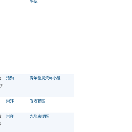
學院
會
活動
青年發展策略小組
青少
崇拜
香港聯區
投
崇拜
九龍東聯區
禁