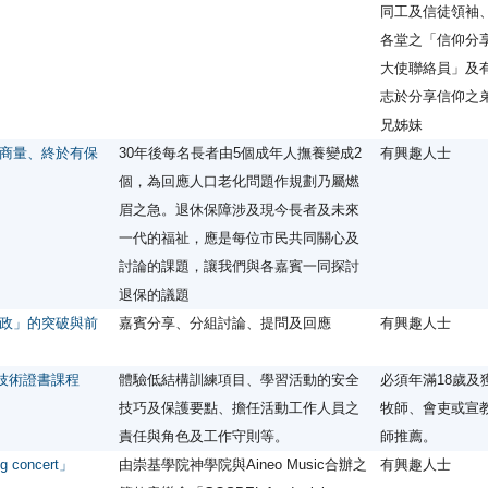
同工及信徒領袖
各堂之「信仰分
大使聯絡員」及
志於分享信仰之
兄姊妹
商量、終於有保
30年後每名長者由5個成年人撫養變成2
有興趣人士
個，為回應人口老化問題作規劃乃屬燃
眉之急。退休保障涉及現今長者及未來
一代的福祉，應是每位市民共同關心及
討論的課題，讓我們與各嘉賓一同探討
退保的議題
政」的突破與前
嘉賓分享、分組討論、提問及回應
有興趣人士
t）技術證書課程
體驗低結構訓練項目、學習活動的安全
必須年滿18歲及
技巧及保護要點、擔任活動工作人員之
牧師、會吏或宣
責任與角色及工作守則等。
師推薦。
g concert」
由崇基學院神學院與Aineo Music合辦之
有興趣人士