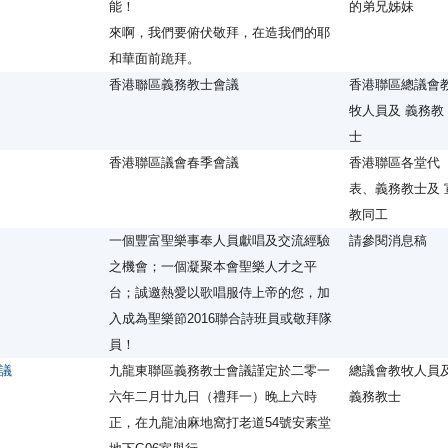
能！
的弟兄姊妹
來啊，我們要俯伏敬拜，在造我們的耶
和華面前跪拜。
議
香港聯區義務教士會議
香港聯區總議會
牧人員及 義務教
士
香港聯區議會春季會議
香港聯區各堂代
表、義務教士及 
教同工
一個豐富聖樂事奉人員獻唱及交流經驗
請參閱消息稿
之機會；一個凝聚本會聖樂人才之平
台；誠邀熱愛以歌唱服侍上帝的您，加
入成為聖樂節2016聯合詩班員或敬拜隊
員！
議
九龍東聯區義務教士會議謹定於二零一
總議會教牧人員
六年二月廿九日（禮拜一）晚上六時
義務教士
正，在九龍油麻地窩打老道54號安素堂