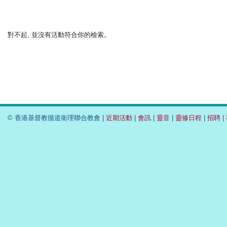
對不起, 並沒有活動符合你的檢索。
© 香港基督教循道衛理聯合教會 |
近期活動
|
會訊
|
靈音
|
靈修日程
|
招聘
|