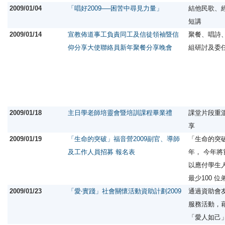
2009/01/04
「唱好2009──困苦中尋見力量」
結他民歌、
短講
2009/01/14
宣教佈道事工負責同工及信徒領袖暨信
聚餐、唱詩
仰分享大使聯絡員新年聚餐分享晚會
組研討及委
2009/01/18
主日學老師培靈會暨培訓課程畢業禮
課堂片段重
享
2009/01/19
「生命的突破」福音營2009副官、導師
「生命的突
及工作人員招募 報名表
年， 今年
以應付學生
最少100 
2009/01/23
「愛‧實踐」社會關懷活動資助計劃2009
通過資助會
服務活動，
「愛人如己