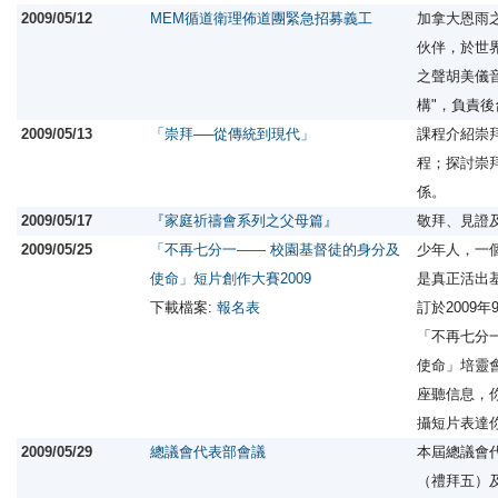
2009/05/12
MEM循道衛理佈道團緊急招募義工
加拿大恩雨
伙伴，於世
之聲胡美儀
構"，負責
2009/05/13
「崇拜──從傳統到現代」
課程介紹崇
程；探討崇
係。
2009/05/17
『家庭祈禱會系列之父母篇』
敬拜、見證
2009/05/25
「不再七分一—— 校園基督徒的身分及
少年人，一
使命」短片創作大賽2009
是真正活出
下載檔案:
報名表
訂於2009
「不再七分
使命」培靈
座聽信息，
攝短片表達
2009/05/29
總議會代表部會議
本屆總議會
（禮拜五）