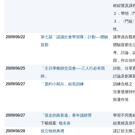
材綜覽及課
２．帶領〈
３．〈門徒
性。
2009/06/22
第七屆「認識社會學習隊」計劃----體驗
讓學員在觀
貧窮
體驗貧窮生
考、討論，
因，作出信
2009/06/25
「主日學教師交流會──三人行必有我
詩歌、分享
師」
討論及創展
2009/06/27
「盟約小精兵」組長訓練
訓練合格之
兒童發展特
與運作等
2009/06/27
「當走的路甚遠」青年讀經營
學習不同查
下載檔案:
報名表
組查經及崇
2009/06/28
按立牧師典禮
謹訂於主降