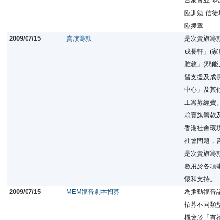
合聚會並 恭
臨訓勉 信
臨授章
2009/07/15
賣旗籌款
是次賣旗籌
成長軒」(家
雅敘」(弱能
習支援及成
中心」及其
工籌募經費
賴賣旗籌款
香港社會環
社會問題，
是次賣旗籌
數用於各項
懷和支持。
2009/07/15
MEM福音劇本招募
為推動福音
招募不同類
機會於「有福