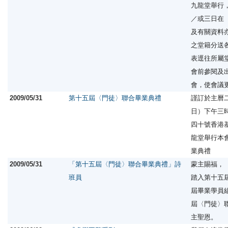
九龍堂舉行
／或三日在
及有關資料
之堂籍分送
表逕往所屬
會前參閱及
會，使會議
2009/05/31
第十五屆〈門徒〉聯合畢業典禮
謹訂於主曆
日）下午三
四十號香港
龍堂舉行本
業典禮
2009/05/31
「第十五屆〈門徒〉聯合畢業典禮」詩
蒙主賜福，
班員
踏入第十五
屆畢業學員
屆〈門徒〉
主聖恩。