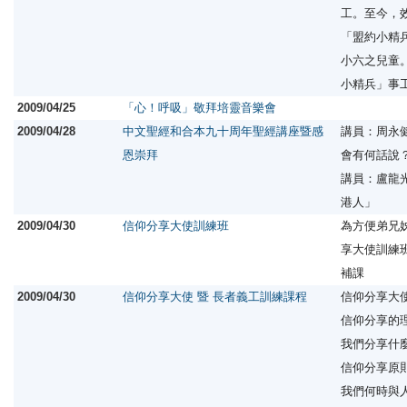
工。至今，
「盟約小精
小六之兒童
小精兵」事
2009/04/25
「心！呼吸」敬拜培靈音樂會
2009/04/28
中文聖經和合本九十周年聖經講座暨感
講員：周永健
恩崇拜
會有何話說
講員：盧龍光
港人」
2009/04/30
信仰分享大使訓練班
為方便弟兄
享大使訓練
補課
2009/04/30
信仰分享大使 暨 長者義工訓練課程
信仰分享大
信仰分享的
我們分享什
信仰分享原
我們何時與