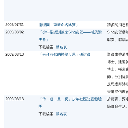
2009/07/31
衛理園「重新命名比賽」
請參閱消息
2009/08/02
「少年聖樂訓練之Sing友營——感恩讚
Sing友營
美會」
獻奏、獻唱
下載檔案:
報名表
2009/08/13
「崇拜詩歌的神學反思」研討會
聚會由香港
博士、建道
博士、播道
師，分別從
反思崇拜詩
香港浸信教
2009/08/13
「侍．遊．旦．反」少年社區短宣體驗
於葵青、深
團
驗貧窮生活
下載檔案:
報名表