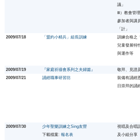
議」
Ⅲ）教會管
參加者與講
「計」
2009/07/18
「盟約小精兵」組長訓練
訓練合格之
兒童發展特
與運作等
2009/07/19
『家庭祈禱會系列之夫婦篇』
敬拜、見證
2009/07/21
誦經職事研習坊
裝備有誦經
日崇拜的誦
2009/07/30
少年聖樂訓練之Sing友營
視唱及合唱
下載檔案:
報名表
及小組分享