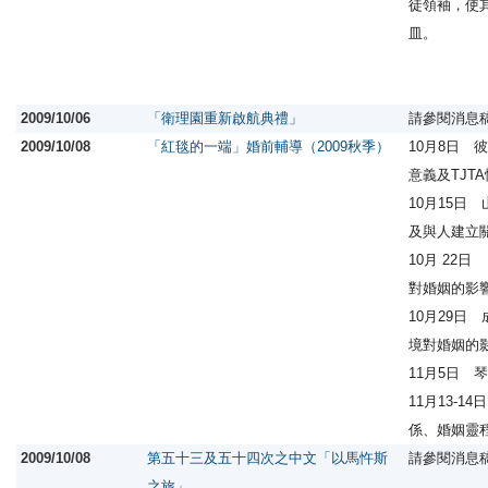
徒領袖，使
皿。
2009/10/06
「衛理園重新啟航典禮」
請參閱消息
2009/10/08
「紅毯的一端」婚前輔導（2009秋季）
10月8日 
意義及TJT
10月15日
及與人建立
10月 22
對婚姻的影
10月29日
境對婚姻的
11月5日 
11月13-1
係、婚姻靈
2009/10/08
第五十三及五十四次之中文「以馬忤斯
請參閱消息
之旅」