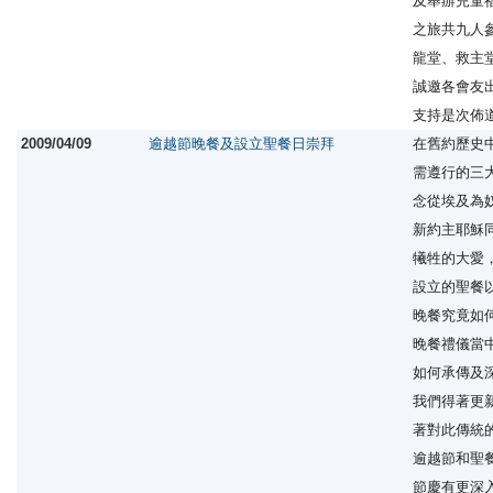
及舉辦兒童
之旅共九人
龍堂、救主
誠邀各會友
支持是次佈
2009/04/09
逾越節晚餐及設立聖餐日崇拜
在舊約歷史
需遵行的三
念從埃及為
新約主耶穌
犧牲的大愛
設立的聖餐
晚餐究竟如
晚餐禮儀當
如何承傳及
我們得著更
著對此傳統
逾越節和聖
節慶有更深