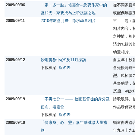
2009/09/06
「家．多一點」培靈會---您要作家中的
從不同家庭
鹽和光．家要成為上帝祝福之地
或配偶屬靈
2009/09/11
2010年教會月曆---徵求幼童相片
主 題：讓
相片內容：捕
之神情，相
請勿包括其
幼童相片。
2009/09/12
沙咀勞教中心9及11月探訪
自去年中秋
下載檔案:
報名表
會先後籌辦
烈。現招募
基督的愛，帶
25歲、初
2009/09/19
「不再七分一 —— 校園基督徒的身分及
詩歌敬拜、
使命」培靈會
作品發佈及
下載檔案:
報名表
2009/09/19
「健康身、心、靈」嘉年華誠徵大量禮
循道衛理聯
物
年九月十九