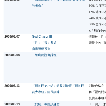
強者永在
10/6 失
17/6 迷
24/6 跌
30/6 驚
7/7 病而
2009/06/07
God Chaser III
情繫於「性
「性」「靈」共處
戀愛中的「
貞潔運動系列
2009/06/08
二級山藝證書課程
2009/06/13
「盟約門徒小組」組長訓練暨「盟約門
訓練合格之
徒大專組」組長訓練
解「盟約門
提供基本組
2009/06/19
〈門徒〉導師訓練營
１．簡介〈