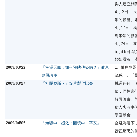
與人建立關
4月 3日 
姻的影響、
4月17日 
對婚姻的影
4月24日 
5月8-9日
婚姻靈程、
2009/03/22
「潮濕天氣，如何預防傳染病？」健康
1、健康專題
專題講座
流感」、「
2009/03/27
「社關奧斯卡」短片製作比賽
挑選任何一
如：同性戀
校園販毒、
病人失救事
受及體會
2009/04/05
「海嘯中．拯救；困境中．平安」
金融海嘯下
徬徨驚恐的