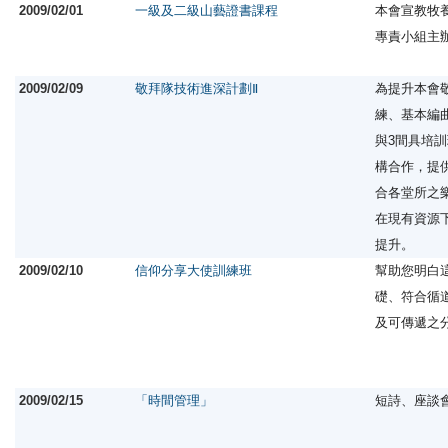
2009/02/01
一級及二級山藝證書課程
本會宣教牧
專責小組主
2009/02/09
敬拜隊技術進深計劃Ⅱ
為提升本會
練、基本編
與3間具培
構合作，提
合各堂所之
在現有資源
提升。
2009/02/10
信仰分享大使訓練班
幫助您明白
礎、符合循
及可傳遞之
2009/02/15
「時間管理」
短詩、座談