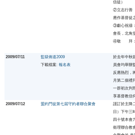
信徒）
②立志行善
應作基督徒
③獻心祝禱
會長，北角
④敬 拜：大
2009/07/11
監獄佈道2009
於去年中秋
下載檔案:
報名表
員會均舉辦
反應熱烈，將
月第二個禮拜
一群初次判刑
享基督教信
2009/07/12
盟約門徒第七屆守約者聯合聚會
謹訂於主降
日）下午三
四十號本會
衛理聯合教