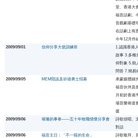
堂、香港大
福音話劇。
音戲劇基礎
在話劇上有
今年12月
2009/09/01
信仰分享大使訓練班
1.認識香港
故事 3.多
仰對象 5.
問答 7.簡
2009/09/05
MEM陪談及祈禱勇士招募
承蒙媒體綠洲
福音伙伴及
月初於香港
場音樂佈道
援
2009/09/06
璀璨的事奉——五十年牧職情懷分享會
詩歌頌唱、
對話
2009/09/06
福音主日︰「不一樣的生命」
詩歌敬拜、