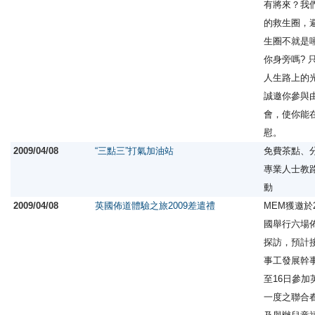
有將來？我
的救生圈，避
生圈不就是
你身旁嗎? 
人生路上的
誠邀你參與
會，使你能
慰。
2009/04/08
“三點三”打氣加油站
免費茶點、
專業人士教
動
2009/04/08
英國佈道體驗之旅2009差遣禮
MEM獲邀於2
國舉行六場
探訪，預計接
事工發展幹事
至16日參
一度之聯合