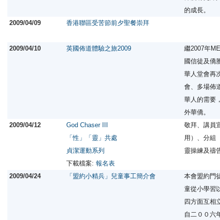
的成長。
2009/04/09
香港聯區受苦節前夕聖餐崇拜
2009/04/10
英國佈道體驗之旅2009
繼2007年
國信徒及僑
華人堂會再
會、多場佈
華人的需要
外華僑。
2009/04/12
God Chaser III
敬拜、講員
「性」「靈」共處
用）、分組
貞潔運動系列
靈操練及禱
下載檔案:
報名表
2009/04/24
「盟約小精兵」兒童事工簡介會
本會盟約門
童從小學習
四方面互相
自二００六