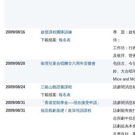
2009/08/16
啟發課程團隊訓練
專 題：啟
下載檔案:
報名表
侍；
工作坊：行
及敬拜、營
2009/08/20
衞理兒童合唱團廿六周年音樂會
包括古、今
鈴、大合唱
Mice and 
2009/08/24
三級山藝證書課程
請參閱消息
下載檔案:
報名表
2009/08/31
「香港堂助學金──現在接受申請」
請參閱消息
2009/08/31
福音戲劇基礎 / 進深培訓課程
話劇能有效
合與劇中信
話劇組為本
反應良好，