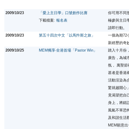
2009/10/23
「愛上主日學」口號創作比賽
你可用不同
下載檔案:
報名表
極參與主日
請即行動。
2009/10/23
第五十四次中文「以馬忤斯之旅」
一個為期7
新經歷的奇
2009/10/25
MEM獨享‧全港首場「Pastor Win」
踏入十月份
廣告，為城
氛， 萬聖
甚者是香港
活動渲染為
驚就越開心
竟渴望把自
身上，將錯
風氣不單恐
及和諧生活
MEM願意