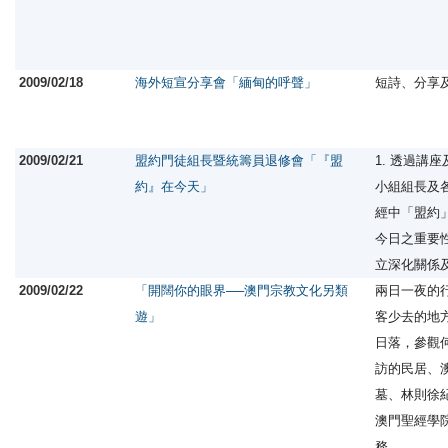
2009/02/18
海外短宣分享會「緬甸的呼聲」
短詩、分享
2009/02/21
盟約門徒組長暨統籌員退修會「『盟
1. 透過講
約』在今天」
小組組長及
經中「盟約
今日之重要性
立深化關係
2009/02/22
「開闊你的眼界──澳門宗教文化另類
兩日一夜的
遊」
客少去的地
日落，參觀
訪的民居、
墓、林則徐
澳門聖經學
務。