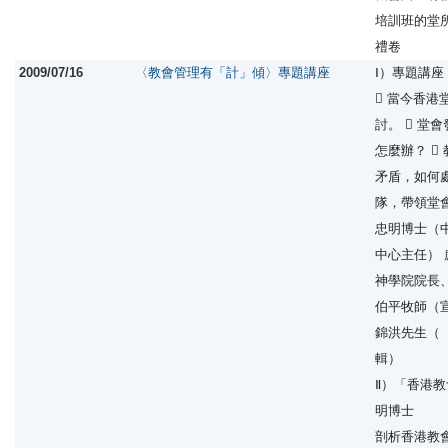
培訓班的堂所演
禮卷
2009/07/16
〈教會管理有「計」傾〉專題講座
Ⅰ）專題講座
 當今香
討。  堂
怎麼辦？ 
矛盾，如何處
隊，帶領堂
忠明博士（
中心主任）
神學院院長
伯平牧師（
錦洪先生（
輯）
Ⅱ）「香港教
明博士
剖析香港教