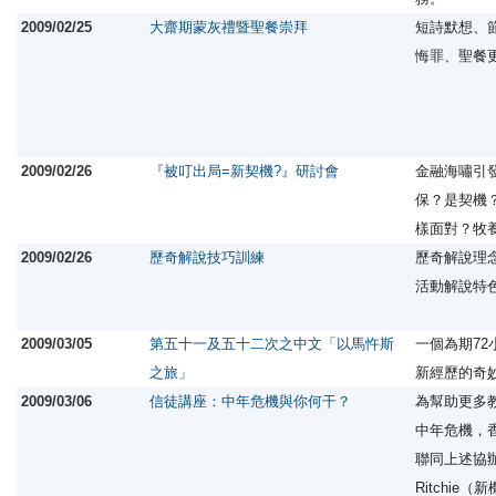
2009/02/25
大齋期蒙灰禮暨聖餐崇拜
短詩默想、
悔罪、聖餐
2009/02/26
『被叮出局=新契機?』研討會
金融海嘯引
保？是契機
樣面對？牧
2009/02/26
歷奇解說技巧訓練
歷奇解說理
活動解說特
2009/03/05
第五十一及五十二次之中文「以馬忤斯
一個為期7
之旅」
新經歷的奇
2009/03/06
信徒講座：中年危機與你何干？
為幫助更多
中年危機，
聯同上述協辦機
Ritchi