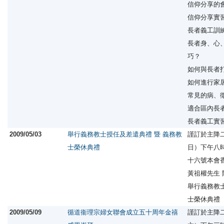
信仰分享的
信仰分享實
長者義工訓
長者身、心
巧？
如何與長者
如何進行家
常見的病、
適合區內長
長者義工實
2009/05/03
舉行義務教士授任及差遣典禮 暨 義務教
謹訂於主降
士榮休典禮
日）下午八
十六號本會
黃祖權先生
舉行義務教士
士榮休典禮
2009/05/09
循道衞理宗婦女聯會成立五十周年金禧
謹訂於主降