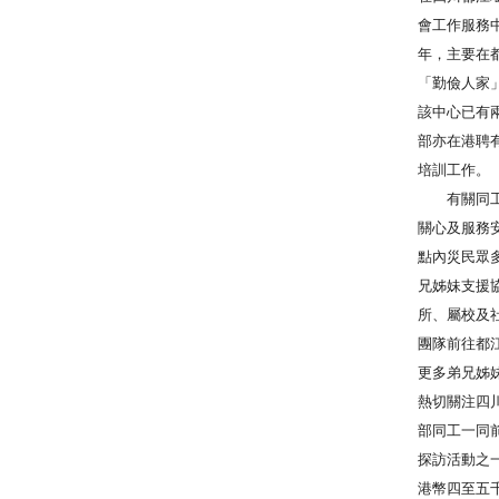
會工作服務
年，主要在
「勤儉人家
該中心已有
部亦在港聘
培訓工作。
有關同工
關心及服務
點內災民眾
兄姊妹支援
所、屬校及
團隊前往都
更多弟兄姊
熱切關注四
部同工一同
探訪活動之
港幣四至五