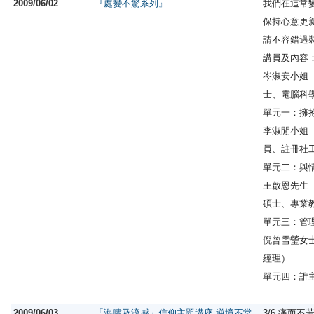
2009/06/02
『處變不驚系列』
我們在這常
保持心意更
請不容錯過
講員及內容
岑淑安小姐
士、電腦科
單元一：擁
李淑閒小姐
員、註冊社
單元二：與
王啟恩先生
碩士、專業
單元三：管
倪曾雪瑩女士
經理）
單元四：誰
2009/06/03
「海嘯及流感」信仰主題講座 逆境不常
3/6 痛而