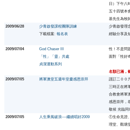
日）下午八
五十四號本
基先生為牧
2009/06/28
少青啟發課程團隊訓練
少青啟發理
下載檔案:
報名表
經驗分享及
2009/07/04
God Chaser III
性！不是問
「性」「靈」共處
面對「性好
貞潔運動系列
名額已滿，
2009/07/05
將軍澳堂五週年堂慶感恩崇拜
謹訂二００
三時正在將
合教會將軍
感恩崇拜，
敬候 光臨
2009/07/05
人生乘風破浪----繼續唱好2009
①生命見證
理堂、觀塘