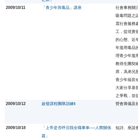
2009/10/11
「青少年與毒品」講座
社會事務關
吸毒問題之
震社會服務
工，從現實
的心態、近
年濫用毒品
理青少年濫
教得生團契
席，馮弟兄
青少年福音
大家分享基
之爭戰，並
2009/10/12
啟發課程團隊訓練Ⅱ
營會籌備及
2009/10/18
「上帝是否呼召我全職事奉──人際關係
短詩、座談
篇」