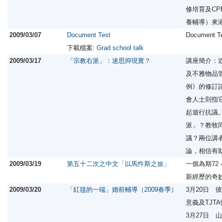
修培育及C
養輔導）來
2009/03/07
Document Test
Document T
下載檔案:
Grad school talk
2009/03/17
「宗教右派」：迷思抑現實？
講座簡介：
及不雅物品
例》的修訂
會人士則指
起遊行抗議
派」？教牧
議？兩位講
論，相信有
2009/03/19
第五十二次之中文「以馬忤斯之旅」
一個為期72
新經歷的奇
2009/03/20
「紅毯的一端」婚前輔導（2009春季）
3月20日 
意義及TJT
3月27日 