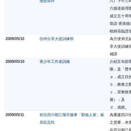
感恩崇拜
六）下午三
六循道衞理
成立五十周
恭請 香港循
牧師蒞臨證
2009/05/10
信仰分享大使訓練班
為方便弟兄
享大使訓練
補課
2009/05/10
青少年工作者訓練
介紹五旬節
隊」及「歷
ａ．成立目
ｂ．教會之
ｃ．宣教牧
展）；及
ｄ．成效。
2009/05/11
前往四川都江堰市服事「勤儉人家」板
為重建四川
房區災民
之需要，本
在四川都江