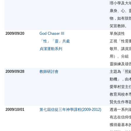
理小學及大
康身、心、
物，如有肢
笑宣教師。
2009/09/20
God Chaser III
單身談性
「性」「靈」共處
正視「性需
貞潔運動系列
敬拜、講員
用）、分組
靈操練及禱
2009/09/28
教師研討會
主題為「照
動機」，由
愛華村堂主
教育局校本
賢先生作專
2009/10/01
第七屆信徒三年神學課程(2009-2012)
透過一系列
有志在信仰
獲得最基本