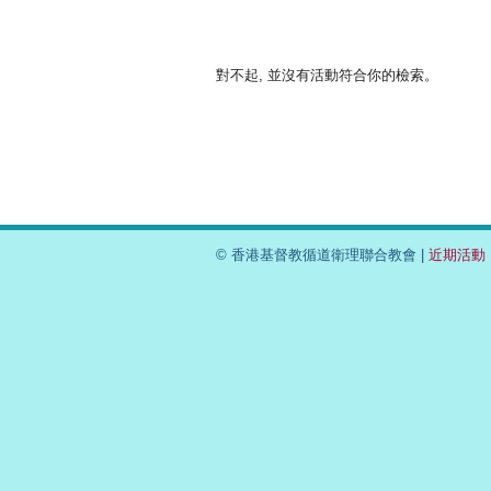
對不起, 並沒有活動符合你的檢索。
© 香港基督教循道衛理聯合教會 |
近期活動