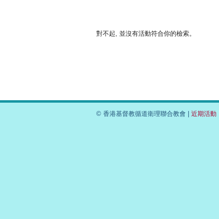
對不起, 並沒有活動符合你的檢索。
© 香港基督教循道衛理聯合教會 |
近期活動