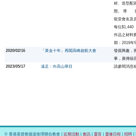
材、造型配
態。 導 
龍堂會友及
每位$1,4
作品之材料費
期：2019
2020/02/16
「黃金十年」再闖高峰啟航大會
發掘興趣，
事，廣傳福
2023/05/17
遠足：向高山舉目
請參閱消息
© 香港基督教循道衛理聯合教會 |
近期活動
|
會訊
|
靈音
|
靈修日程
|
招聘
|