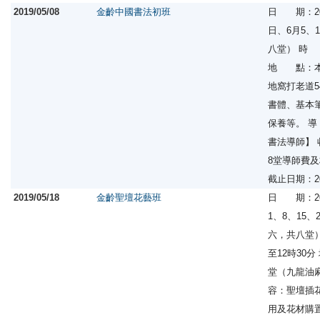
2019/05/08
金齡中國書法初班
日 期：201
日、6月5、
八堂） 時 
地 點：本
地窩打老道
書體、基本
保養等。 
書法導師】 
8堂導師費
截止日期：2
2019/05/18
金齡聖壇花藝班
日 期：20
1、8、15、
六，共八堂）
至12時30
堂（九龍油
容：聖壇插
用及花材購