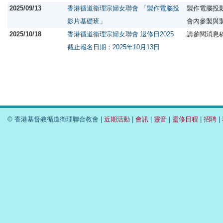
2025/09/13
香港循道衞理宗婦女聯會 「製作電腦投
製作電腦投
影片基礎班」
會內參製與
2025/10/18
香港循道衞理宗婦女聯會 退修日2025
請參閱消息
截止報名日期：2025年10月13日
© 香港基督教循道衛理聯合教會 |
近期活動
|
會訊
|
靈音
|
靈修日程
|
招聘
|