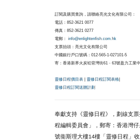
訂閱及購買查詢，請聯絡亮光文化有限公司：
電話：852-3621 0077
傳真：852-3621 0277
電郵：
info@enlightenfish.com.hk
支票抬頭：亮光文化有限公司
中國銀行戶口號碼：012-565-1-027101-5
寄：香港新界火炭㘭背灣街61﹣63號盈力工業中
靈修日程價目表
|
靈修日程訂閱表格
|
靈修日程訂閱送贈計劃
奉獻支持《靈修日程》，劃線支票
程編輯委員會」，郵寄：香港灣仔皇
號衞斯理大樓14樓「靈修日程」收