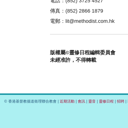
電話：(852) 3725 4527
傳真：(852) 2866 1879
電郵：
lit@methodist.com.hk
版權屬©靈修日程編輯委員會
未經准許，不得轉載
© 香港基督教循道衛理聯合教會 |
近期活動
|
會訊
|
靈音
|
靈修日程
|
招聘
|