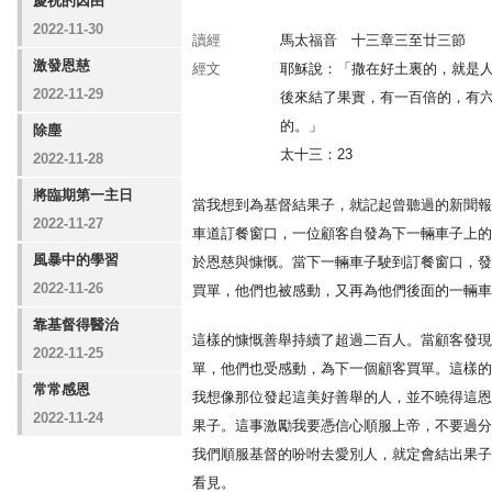
慶祝的因由
2022-11-30
讀經
馬太福音 十三章三至廿三節
激發恩慈
經文
耶穌說：「撒在好土裏的，就是
2022-11-29
後來結了果實，有一百倍的，有
的。」
除塵
太十三：23
2022-11-28
將臨期第一主日
當我想到為基督結果子，就記起曾聽過的新聞報
2022-11-27
車道訂餐窗口，一位顧客自發為下一輛車子上的
風暴中的學習
於恩慈與慷慨。當下一輛車子駛到訂餐窗口，發
2022-11-26
買單，他們也被感動，又再為他們後面的一輛車
靠基督得醫治
這樣的慷慨善舉持續了超過二百人。當顧客發現
2022-11-25
單，他們也受感動，為下一個顧客買單。這樣的
常常感恩
我想像那位發起這美好善舉的人，並不曉得這恩
2022-11-24
果子。這事激勵我要憑信心順服上帝，不要過分
我們順服基督的吩咐去愛別人，就定會結出果子
看見。