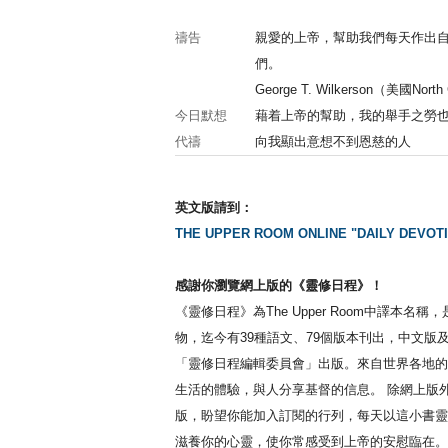
禱告
親愛的上帝，幫助我們每天作出
們。
George T. Wilkerson（美國North 
今日默想
藉着上帝的幫助，我的舉手之勞
代禱
向我顯出意想不到恩慈的人
英文版請到：
THE UPPER ROOM ONLINE "DAILY DEVOTI
感謝你瀏覽網上版的《靈修日程》！
《靈修日程》為The Upper Room中譯本名
物，迄今有39種語文、79個版本刊出，中文版
「靈修日程編輯委員會」出版。來自世界各地的
生活的體驗，與人分享基督的信息。 除網上版
版，盼望你能加入訂閱的行列，每天以這小書靈
滋養你的心靈，使你常感受到上帝的安慰臨在。