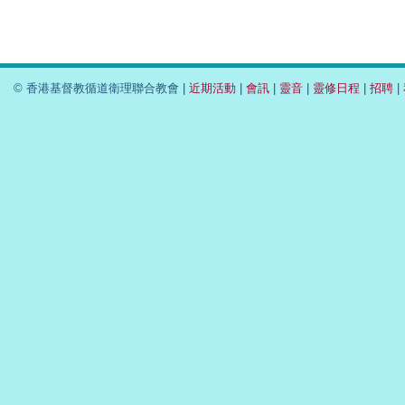
© 香港基督教循道衛理聯合教會 |
近期活動
|
會訊
|
靈音
|
靈修日程
|
招聘
|