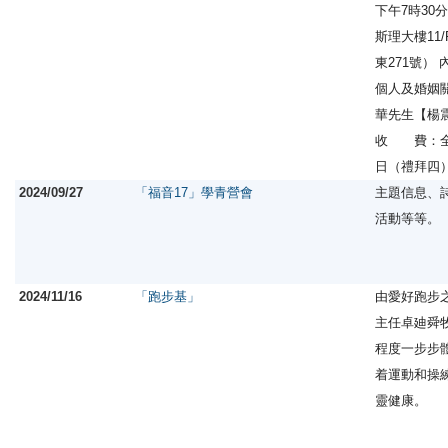
下午7時30
斯理大樓11
東271號
個人及婚姻
華先生【楊
收 費：全免
日（禮拜四
2024/09/27
「福音17」學青營會
主題信息、
活動等等。
2024/11/16
「跑步基」
由愛好跑步
主任卓廸舜
程度一步步
着運動和操
靈健康。