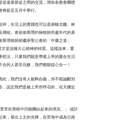
是促進基督徒之間的交流，增加各教會團體
會將延至五月中舉行。
信仰，生活上的實踐也可以是南轅北轍。林
及傳統。會祖衞斯理約翰牧師所處年代的基
衞斯理牧師卻繼承聖公會的「中庸之道」
出，愛才是這種大公精神的特質。這樣說來，愛
學想法，只要我們願意帶着上帝的愛在生活
不合的人甚至仇敵，我們都能從心合一！
因此，我們沒有人能夠自義，亦不能論斷別
命，認定我們是被上帝所呼召的，在天國近
在人受苦於黑暗中仍能團結起來的境況。」 或許
起來，發出上主的光輝，在苦海中成為引路