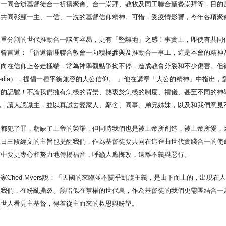
內一同合辦基督徒合一祈禱聚會、合一崇拜、教牧及同工聯合聖餐崇拜等，目的
，共同彰顯一主、一信、一洗的基督信仰精神。可惜，受疫情影響，今年各項聚
嚴重分割的世代推動合一談何容易，更有「堅離地」之感！事實上，即使有共同
師曾言道：「循道衞理聯合教會一向積極參與及推動合一事工，這是本會的精神
傾向在信仰上各走極端，常為神學觀點爭拗不停，造成教會分裂和不少傷害。但
-Media），提倡一種平衡兼容的大公信仰。 」他在講章「大公的精神」中指
一的記號！不論我們擁有怎樣的背景、熱衷於怎樣的制度、禮儀、甚至不同的神
他，讓人認識主，並以真誠去愛家人、鄰舍、同事、弟兄姊妹，以及和我們意見
人都犯了罪，虧缺了上帝的榮耀，但同時我們也是被上帝所創造，被上帝所愛，
主日三段經文的主旨也提醒我們，作為基督徒要共同在這歪曲世代實踐合一的使
聲中要更專心和努力地傳揚福音，呼籲人應悔改，遠離不義與惡行。
家Ched Myers說：「天國的來臨並不關乎凱旋主義，是由下而上的，出現
醒我們，在紛亂撕裂、黑暗似在掌權的世代裏，作為基督徒的我們更需團結合一
讓世人看見主基督，得着從主而來的救恩與盼望。