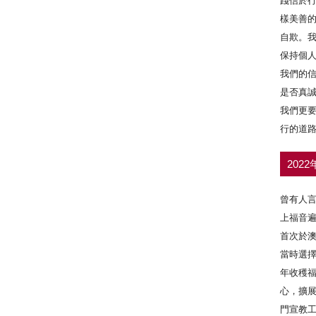
踐信於行
樣美善
自欺。
保持個
我們的
是否真
我們更
行的道
202
曾有人
上福音
首次於
當時選
年收穫
心，擴
門宣教