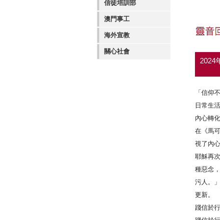
信徒培訓部
澳門事工
海外宣教
關心社會
202
「信仰
日常生
內心轉
在《馬可
視了內心
耶穌再
種惡念
污人。
更新。
踐信於