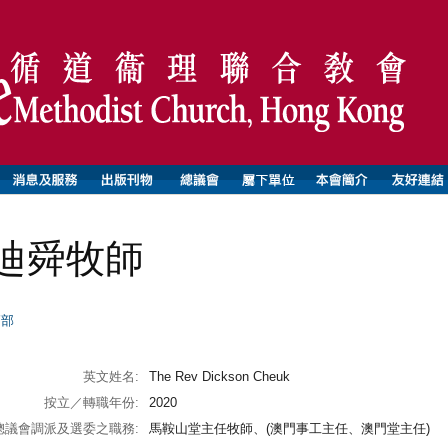
廸舜牧師
師部
英文姓名:
The Rev Dickson Cheuk
按立／轉職年份:
2020
總議會調派及選委之職務:
馬鞍山堂主任牧師、(澳門事工主任、澳門堂主任)