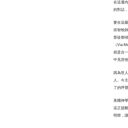
在這週
的對話
要在這
崇智牧
督徒都
（Via
就是合
中見證
因為世
人。今
了的呼
美國神學
這正提
明燈，