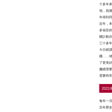
十多年
地，負
年得到
近年，
多福音
關計劃
三十多
今日經
國……
了更美
繼續需
需要時
202
每年一月中
百年歷