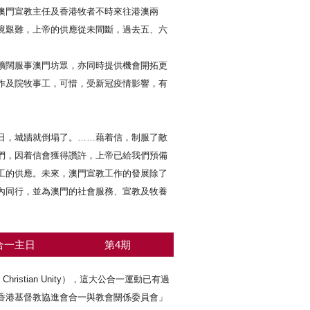
澳門宣教主任及香港牧者不時來往港澳兩
境艱難，上帝的供應從未間斷，過去五、六
擴闊服事澳門坊眾，亦同時提供機會開拓更
作及院牧事工，可惜，受新冠疫情影響，有
日，城牆就倒塌了。……藉着信，制服了敵
們，因着信會獲得讚許，上帝已給我們預備
工的供應。未來，澳門宣教工作的發展除了
內同行，並為澳門的社會服務、宣教及牧養
合一主日
第4期
hristian Unity），這大公合一運動已有過
香港基督教協進會合一與教會關係委員會」