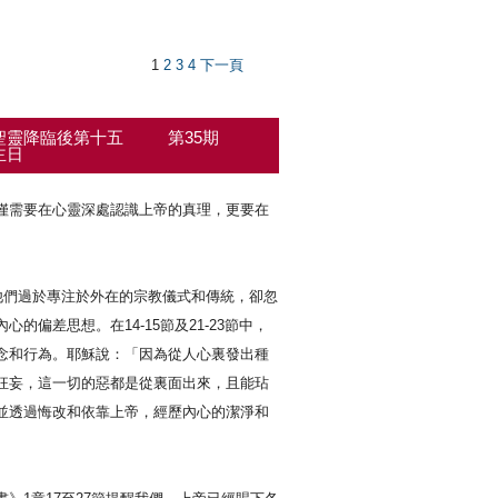
1
2
3
4
下一頁
聖靈降臨後第十五
第35期
主日
僅需要在心靈深處認識上帝的真理，更要在
他們過於專注於外在的宗教儀式和傳統，卻忽
偏差思想。在14-15節及21-23節中，
念和行為。耶穌說：「因為從人心裏發出種
狂妄，這一切的惡都是從裏面出來，且能玷
並透過悔改和依靠上帝，經歷內心的潔淨和