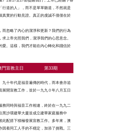
》1章17至27節提醒我們，上帝已經賜下各
「行道的人」，而不是單單聽道，不然就是
個真實的行動見證。真正的虔誠不僅僅在於
，而忽略了內心的潔淨和更新？我們的行為
，求上帝光照我們，潔淨我們的心思意念。
的愛。這樣，我們才能在內心轉化和踐信於
澳門宣教主日
第33期
、九十年代是福音遍傳的時代，而本會亦追
面展開宣教工作，並於一九九０年八月五日
服務同時與福音工作相連，終於在一九九二
往黑沙環建華大廈並成立建華家庭服務中
彼此配搭下積極發展宣教工作。多年來，澳
亦因着同工人手的不穩定，加添了挑戰。三