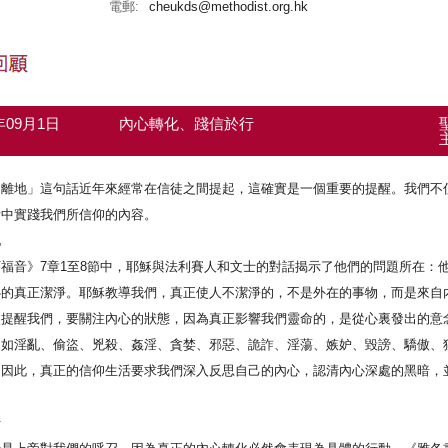
電郵:
cheukds@methodist.org.hk
4年09月1日
內心轉化、踐信於行
不離地」這句話近年來經常在信徒之間提起，這確實是一個重要的提醒。我們不
活中實踐我們所信仰的內容。
化
福音》7章1至8節中，耶穌與法利賽人和文士的對話揭示了他們的問題所在：
的真正潔淨。耶穌教導我們，真正使人不潔淨的，不是外在的事物，而是來自內心的
次提醒我們，要關注內心的狀態，因為真正影響我們靈命的，是從心裏發出的意
，如淫亂、偷盜、兇殺、姦淫、貪婪、邪惡、詭詐、淫蕩、嫉妒、毀謗、驕傲、
」因此，真正的信仰生活要求我們深入反思自己的內心，認清內心深處的黑暗，
行