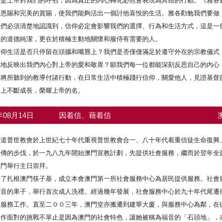
是上帝對我們的呼召，因為真正的內心轉化必然會表現為具體的行動。《雅各書
的恩賜和完美的賞賜，使我們能夠活出一個討他喜悅的生活。雅各勸勉我們要做
我們必須清楚地認識到，信仰必定會影響我們的選擇、行為和生活方式，這是一
人的道德純潔，更在於積極主動地關懷和服侍有需要的人。
信仰生活是否只停留在頭腦和嘴唇上？我們是否僅僅滿足於遵守外在的宗教儀式
誠地反映出我們內心對上帝的愛和敬畏？願我們每一位都能深刻反思自己的內心
要將所聽到的教導付諸行動，在日常生活中積極踐行信仰，關愛他人，見證基督
路上不斷成長，榮耀上帝的名。
2年08月14日
因着信、藉着信
言道普世教會於上世紀七十年代重視普世教會合一、八十年代着重信徒生命復興
遍傳的步伐，於一九八九年開始澳門宣教計劃，先提供社會服務，繼而於翌年全
澳門舉行主日崇拜。
擇了扎根澳門筷子基，成立本會澳門第一所社會服務中心為居民提供服務。社會
福音的果子，舉行首次成人洗禮。經過幾年發展，社會服務中心於九十年代尾遷
展服務工作。直至二００三年，澳門堂亦搬遷到建華大廈，與服務中心為鄰，在
工作面對的挑戰不單止是因為澳門的社會特色，讓她被稱為福音的「石頭地」，