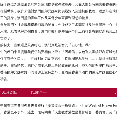
來除了兩位外派差遣員能夠於當地提供宣教牧養外，其餘大部分時間需要香港的
擔相關職務，或許未能對澳門的弟兄姊妹提供最深入及適切的牧養。縱然外在環
同工的委身，澳門堂的青年工作及基督少年軍得到理想的發展。
本會於澳門的社會服務得着顯著的發展，先後成立了多間院社及社會服務中心，
的禾場。為着把握這個機會，澳門宣教計劃差派兩位同工前往參與開展新福音工
亦暫停了。
年的努力，宣教還是只得吋進，澳門真是福音的「石頭地」嗎？
課中的希伯來書提醒我們仍然要相信上帝！「因着信，以色列人圍繞耶利哥城七
堵住了獅子的口，……在鋒利的刀劍下逃生，從軟弱變為剛強……」聖經提醒我
好的事。在新時代，我們仍需要承擔上帝給教會的託付，並相信他對澳門福音事
要香港的弟兄姊妹於不同資源上支持之外，更盼望香港與澳門的弟兄姊妹在信心
常禱告。
1年01月24日
以愛合一
旬在世界各地教會也會舉行「基督徒合一祈禱週」（The Week of Prayer for C
史。香港也不例外，過去一段時間由「天主教香港教區基督徒合一委員會」及「