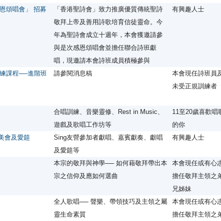
恩頌唱會」 招募
「香港聖詩會」致力推廣優質傳統聖詩
有興趣人士
敬拜上帝及善用詩歌培育信徒靈命。今
年為聖詩會成立十週年，本會獲邀請參
與是次感恩頌唱會並擔任聯合詩班獻
唱，現邀請本會詩班成員積極參與
練課程──進階班
請參閱消息稿
本會現任詩班員
未受正規訓練者
合唱訓練、音樂靈修、Rest in Music、
11至20歲喜歡唱
遊戲及歌唱工作坊等
的你
恩讚美會及愛筵
Sing友營參加者獻唱、嘉賓獻奏、獻唱
有興趣人士
及愛筵等
本宗的敬拜與神學── 如何藉敬拜帶出本
本會現任或有心
宗之信仰及應如何選曲
擔任敬拜主領之
兄姊妹
全人歌唱── 聲樂、帶領技巧及主領之屬
本會現任或有心
靈生命素質
擔任敬拜主領之