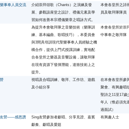
」聖樂事奉人員交流
介紹崇拜頌歌（Chants）之演練及發
本會各堂所之詩
展、參觀該座堂之設計、禮儀元素及學
員及敬拜隊隊員
習如何改善本宗禮儀樂章之唱詠方式。
為提升本會敬拜隊之音樂技術（樂隊訓
本會各堂所於崇
練、基本編曲、歌唱技巧），本委員會
中事奉之敬拜隊
與3間具培訓現代聖樂事奉人員經驗之機
構合作，提供上門式授課訓練，實地配
合各堂所之樂器及音響設備，讓敬拜隊
在現有資源下發揮潛能，達致技術上之
提升。
友營
視唱及合唱訓練、敬拜、工作坊、遊戲
在本會各堂所參
及小組分享
聚會、有興趣唱
聖詩之11至17歲
年人（惟必須先
過面試）
g友營——感恩讚
Sing友營參加者獻唱、分享見證、嘉賓
有興趣人士
獻奏、獻唱及愛筵