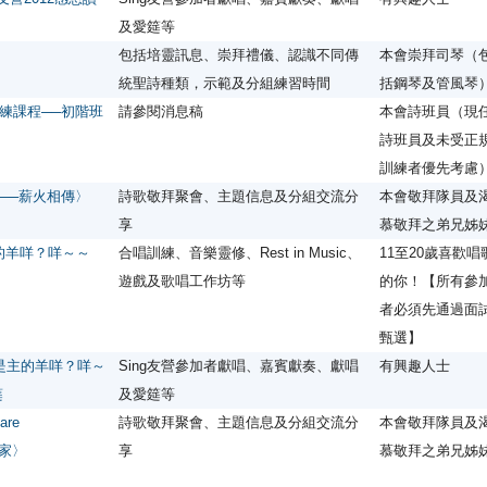
及愛筵等
包括培靈訊息、崇拜禮儀、認識不同傳
本會崇拜司琴（
統聖詩種類，示範及分組練習時間
括鋼琴及管風琴
練課程──初階班
請參閱消息稿
本會詩班員（現
詩班員及未受正
訓練者優先考慮
pers──薪火相傳〉
詩歌敬拜聚會、主題信息及分組交流分
本會敬拜隊員及
享
慕敬拜之弟兄姊
是主的羊咩？咩～～
合唱訓練、音樂靈修、Rest in Music、
11至20歲喜歡唱
遊戲及歌唱工作坊等
的你！【所有參
者必須先通過面
甄選】
─我是主的羊咩？咩～
Sing友營參加者獻唱、嘉賓獻奏、獻唱
有興趣人士
筵
及愛筵等
re
詩歌敬拜聚會、主題信息及分組交流分
本會敬拜隊員及
一家〉
享
慕敬拜之弟兄姊