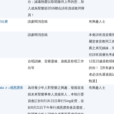
台；誠邀熱愛以歌唱服侍上帝的您，加
入成為聖樂節2016聯合詩班員或敬拜隊
員！
設計比賽
請參閱消息稿
有興趣人士
請參閱消息稿
本會詩班員並獲
屬堂會宣教同工
薦之弟兄姊妹，
任詩班員優先考
合唱訓練、音樂靈修、遊戲及歌唱工作
12至22歲喜歡唱
坊等
的你！【所有參
者必須先通過面
甄選】
rmata ♬♪感恩讚美
為培養少年人對聖樂之興趣，發掘並造
有興趣人士
就未來聖樂事奉人員接班人，本執行委
員會訂於8月18-21日舉行Sing友營，並
於8月21日下午舉行感恩讚美會及愛筵，