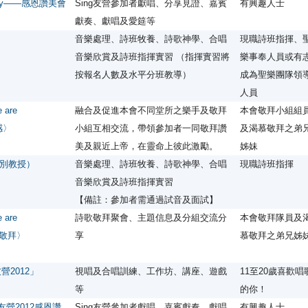
mony——感恩讚美會
Sing友營參加者獻唱、分享見證、嘉賓
有興趣人士
獻奏、獻唱及愛筵等
音樂處理、詩班牧養、詩歌神學、合唱
現職詩班指揮、
音樂欣賞及詩班指揮實習 （指揮實習將
樂事奉人員或有
按報名人數及水平分班教導）
成為聖樂團隊領
人員
are
融合及促進本會不同堂所之樂手及敬拜
本會敬拜小組組
感〉
小組互相交流，帶領參加者一同敬拜讚
及渴慕敬拜之弟
美及親近上帝，在靈命上彼此激勵。
姊妹
別教授）
音樂處理、詩班牧養、詩歌神學、合唱
現職詩班指揮
音樂欣賞及詩班指揮實習
【備註：參加者需通過試音及面試】
are
詩歌敬拜聚會、主題信息及分組交流分
本會敬拜隊員及
座前敬拜〉
享
慕敬拜之弟兄姊
ng友營2012」
視唱及合唱訓練、工作坊、講座、遊戲
11至20歲喜歡唱
等
的你！
Sing友營2012感恩讚
Sing友營參加者獻唱、嘉賓獻奏、獻唱
有興趣人士