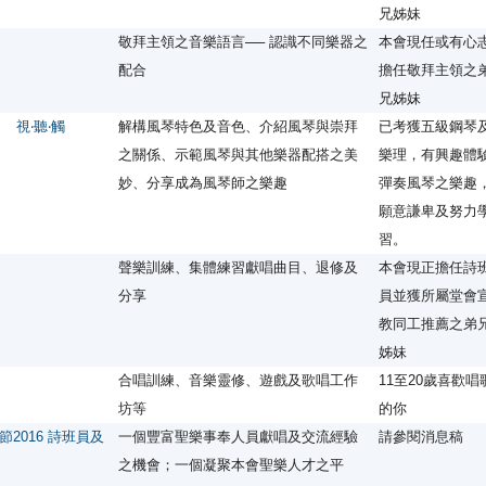
兄姊妹
敬拜主領之音樂語言── 認識不同樂器之
本會現任或有心
配合
擔任敬拜主領之
兄姊妹
 視‧聽‧觸
解構風琴特色及音色、介紹風琴與崇拜
已考獲五級鋼琴
之關係、示範風琴與其他樂器配搭之美
樂理，有興趣體
妙、分享成為風琴師之樂趣
彈奏風琴之樂趣
願意謙卑及努力
習。
聲樂訓練、集體練習獻唱曲目、退修及
本會現正擔任詩
分享
員並獲所屬堂會
教同工推薦之弟
姊妹
合唱訓練、音樂靈修、遊戲及歌唱工作
11至20歲喜歡唱
坊等
的你
2016 詩班員及
一個豐富聖樂事奉人員獻唱及交流經驗
請參閱消息稿
之機會；一個凝聚本會聖樂人才之平