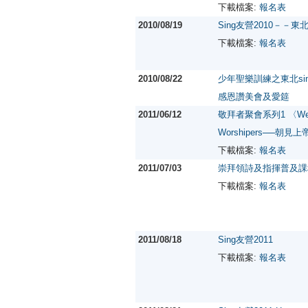
下載檔案:
報名表
2010/08/19
Sing友營2010－－東
下載檔案:
報名表
2010/08/22
少年聖樂訓練之東北si
感恩讚美會及愛筵
2011/06/12
敬拜者聚會系列1 〈We 
Worshipers──朝見上
下載檔案:
報名表
2011/07/03
崇拜領詩及指揮普及課
下載檔案:
報名表
2011/08/18
Sing友營2011
下載檔案:
報名表