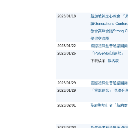
2023/01/18
新加坡神之心教會 「
議Generations Conf
教會高峰會議Strong Ch
學習交流團
2023/01/22
國際禮拜堂普通話團契
2023/01/26
「PoGeMor訓練營」
下載檔案:
報名表
2023/01/29
國際禮拜堂普通話團契
2023/01/29
「重燃信念」 見證分
2023/02/01
聖經聖地行者「新約群
2023/02/03
賀年長者福音盛會 作