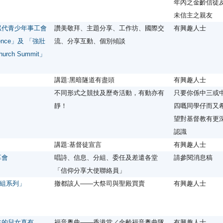
年內之金齡信徒
未信主之親友
累代青少年事工會
讚美敬拜、主題分享、工作坊、國際交
有興趣人士
erence」及 「強壯
流、分享互動、個別傾談
urch Summit」
講題:黑暗隧道有盡頭
有興趣人士
不同形式之競技及歷奇活動，有動亦有
只要你係中三或
靜！
四嘅同學仔而又
望對基督教有更
認識
講題:基督徒宣言
有興趣人士
享會
唱詩、信息、分組、委任及差遣各堂
請參閱消息稿
「信仰分享大使聯絡員」
組系列」
撤都該人——大祭司與聖殿買賣
有興趣人士
主的兒女真有
福音粵曲——香港堂／金齡福音粵曲隊
有興趣人士