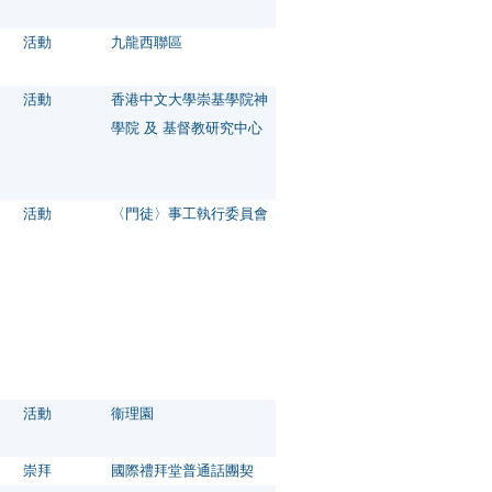
活動
九龍西聯區
活動
香港中文大學崇基學院神
學院 及 基督教研究中心
活動
〈門徒〉事工執行委員會
活動
衞理園
崇拜
國際禮拜堂普通話團契