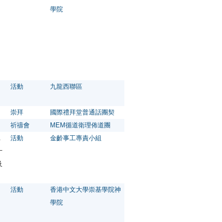
學院
活動
九龍西聯區
崇拜
國際禮拜堂普通話團契
祈禱會
MEM循道衛理佈道團
，
活動
金齡事工專責小組
十
及
活動
香港中文大學崇基學院神
學院