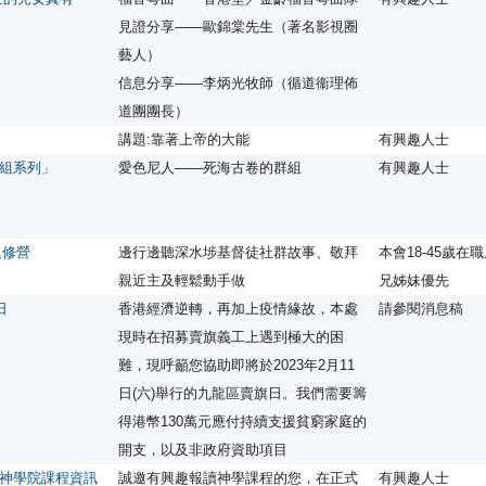
見證分享——歐錦棠先生（著名影視圈
藝人）
信息分享——李炳光牧師（循道衞理佈
道團團長）
講題:靠著上帝的大能
有興趣人士
組系列」
愛色尼人——死海古卷的群組
有興趣人士
青退修營
邊行邊聽深水埗基督徒社群故事、敬拜
本會18-45歲在
親近主及輕鬆動手做
兄姊妹優先
日
香港經濟逆轉，再加上疫情緣故，本處
請參閱消息稿
現時在招募賣旗義工上遇到極大的困
難，現呼籲您協助即將於2023年2月11
日(六)舉行的九龍區賣旗日。我們需要籌
得港幣130萬元應付持續支援貧窮家庭的
開支，以及非政府資助項目
神學院課程資訊
誠邀有興趣報讀神學課程的您，在正式
有興趣人士