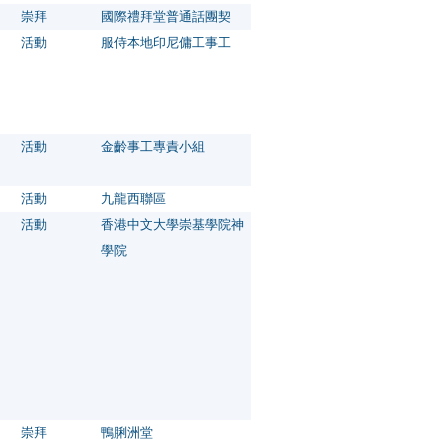
崇拜
國際禮拜堂普通話團契
活動
服侍本地印尼傭工事工
活動
金齡事工專責小組
活動
九龍西聯區
活動
香港中文大學崇基學院神
學院
崇拜
鴨脷洲堂