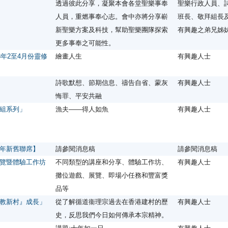
透過彼此分享，凝聚本會各堂聖樂事奉
聖樂行政人員、
人員，重燃事奉心志。會中亦將分享嶄
班長、敬拜組長
新聖樂方案及科技，幫助聖樂團隊探索
有興趣之弟兄姊
更多事奉之可能性。
3年2至4月份靈修
繪畫人生
有興趣人士
詩歌默想、節期信息、禱告自省、蒙灰
有興趣人士
悔罪、平安共融
組系列」
漁夫——得人如魚
有興趣人士
年新舊聯席】
請參閱消息稿
請參閱消息稿
覽暨體驗工作坊
不同類型的講座和分享、體驗工作坊、
有興趣人士
攤位遊戲、展覽、即場小任務和豐富獎
品等
教新村』成長」
從了解循道衞理宗過去在香港建村的歷
有興趣人士
史，反思我們今日如何傳承本宗精神。