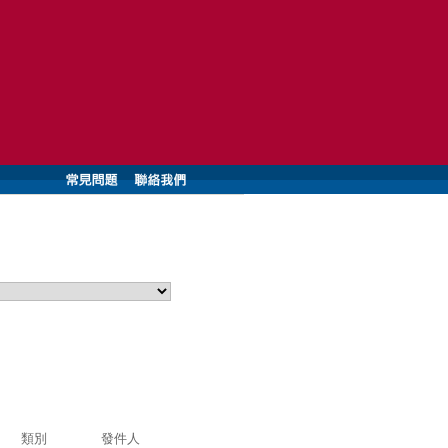
類別
發件人