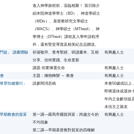
進入神學旅程前，蒞臨相聚！ 當日除介
紹本院神道學學士（BD）、神道學碩士
（MDiv）、基督教研究文學碩士
（MACS）、神學碩士（MTheol）、神
學博士（DTheol）課程及入學申請程序
外，還有聖堂導賞及精美紀念品贈送。
門徒」 讀書體驗
祈禱敬拜、查考聖經、研讀書本、互相
有興趣人士
分享、信仰實踐、生命更新
講題:你要揀選生命
有興趣人士
禱會
主題：擁抱轉變 ～ 教會
有興趣人士
脊景怡健樂行」
請參閱消息稿
本會50歲或以上
即將退休或退休
年內之金齡信徒
未信主之親友
早期教會的貧富
第一講—羅馬帝國貧與富：跨越古今的
有興趣人士
不均現象
第二講—早期基督教對貧富的四種解