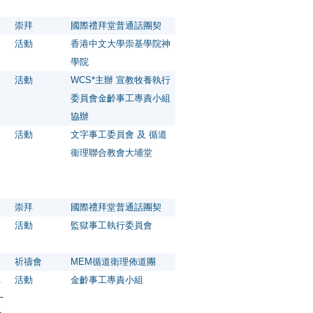
崇拜
國際禮拜堂普通話團契
活動
香港中文大學崇基學院神
學院
活動
WCS*主辦 宣教牧養執行
委員會金齡事工專責小組
協辦
活動
文字事工委員會 及 循道
衞理聯合教會大埔堂
崇拜
國際禮拜堂普通話團契
活動
監獄事工執行委員會
祈禱會
MEM循道衛理佈道團
，
活動
金齡事工專責小組
十