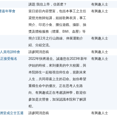
講題:我信上帝，信甚麽？
有興趣人士
慶典暨嘉年華會
當日節目內容豐富，包括本事工之主任
有興趣人士
梁慈光牧師短講，姐姐歌舞表演，事工
簡介、印尼小食、攤位遊戲、攝影、抽
獎及體檢服務（體重、BMI、血壓）等
簡介1至2月之行山路線、伸展運動介
有興趣人士
紹、分組交流。
人員培訓特會
請參閱消息稿
有興趣人士
現正接受報名
2022年快將過去。誠邀您在2023年新年
有興趣人士
伊始的時候，來到優美的中大校園，與
本院師生一起檢視信仰生命，規劃未來
人生，共同尋索上主的召命。如你希望
重構生命中的優次、正在思考人生路
向、有興趣或正在考慮讀神學，歡迎你
參加是次營會，加深認識本院和了解課
程。
洲堂成立廿五週
請參閱消息稿
有興趣人士