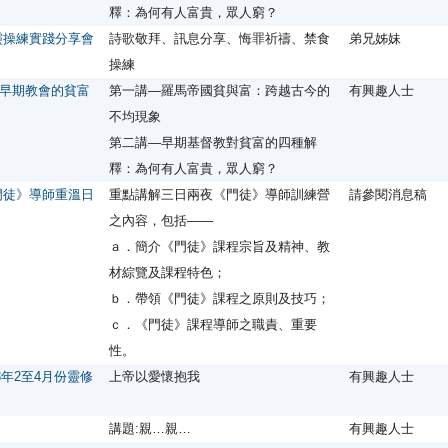
釋：為何有人富貴，眾人窮？
靈操練實踐分享會
詩歌敬拜、訊息分享、悔罪祈禱、禁食
弟兄姊妹
操練
早期教會的貧富
第一講—羅馬帝國貧與富：跨越古今的
有興趣人士
不均現象
第二講—早期基督教對貧富的四種解
釋：為何有人富貴，眾人窮？
門徒》導師重溫日
重點講解三日兩夜《門徒》導師訓練營
請參閱消息稿
之內容，包括——
ａ．簡介《門徒》課程宗旨及精神、教
材綜覽及課程特色；
ｂ．帶領《門徒》課程之原則及技巧；
ｃ．《門徒》課程導師之職責、重要
性。
3年2至4月份靈修
上帝以愛懷抱我
有興趣人士
講題:親…親…
有興趣人士