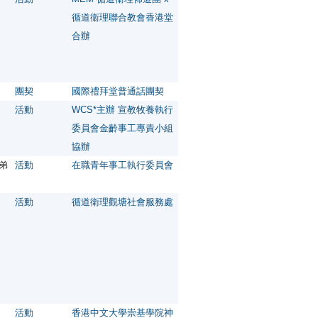
循道衞理聯合教會香港堂
合辦
團契
國際禮拜堂普通話團契
活動
WCS*主辦 宣教牧養執行
委員會金齡事工專責小組
協辦
職弟
活動
在職青年事工執行委員會
活動
循道衛理觀塘社會服務處
活動
香港中文大學崇基學院神