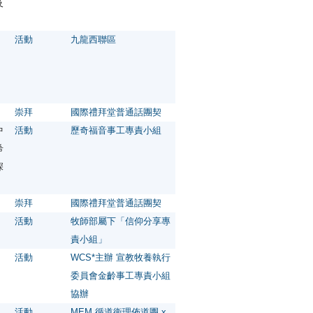
及
活動
九龍西聯區
崇拜
國際禮拜堂普通話團契
中
活動
歷奇福音事工專責小組
希
深
崇拜
國際禮拜堂普通話團契
活動
牧師部屬下「信仰分享專
責小組」
活動
WCS*主辦 宣教牧養執行
委員會金齡事工專責小組
協辦
活動
MEM 循道衞理佈道團 x