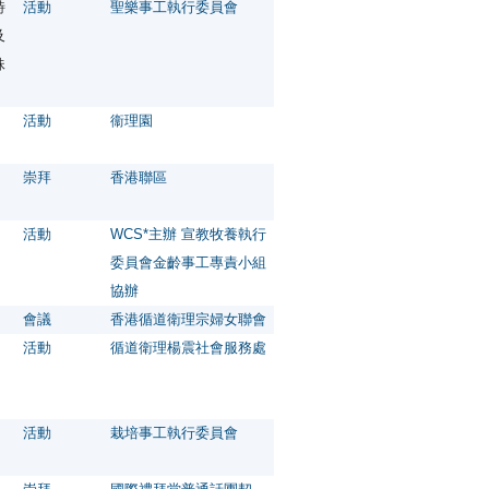
詩
活動
聖樂事工執行委員會
及
妹
活動
衞理園
崇拜
香港聯區
活動
WCS*主辦 宣教牧養執行
委員會金齡事工專責小組
協辦
會議
香港循道衛理宗婦女聯會
活動
循道衛理楊震社會服務處
活動
栽培事工執行委員會