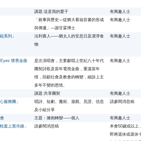
講題:這是我的愛子
有興趣人士
「敘事與歷史—從猶大看福音書的形成
有興趣人士
與傳遞」—謝甘霖博士
組系列」
法利賽人——猶太人的安息日及潔淨食
有興趣人士
物
Eyes 懷舊金曲
是次演唱會，主要獻唱上世紀八十年代
有興趣人士
團契詩歌及當年電視金曲，重溫當年
情，回顧社會及教會的轉變，細訴上主
多年不變的恩情。
講題:共享團契
有興趣人士
心服務團」
唱詩、短劇、魔術、遊戲、見證、信息
請參閱消息稿
及小組分享
禱會
主題：擁抱轉變——個人
有興趣人士
枕蓋上賞吊鐘」
請參閱消息稿
本會50歲或以上
即將退休或退休