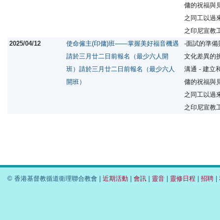
傭的祝福與
之同工以過
之印尼宣教
2025/04/12
使命僱主(印傭)班——掌握美好福音機遇
-面試的準備
請於三月廿二日前報名（最少六人開
文化差異的挑
班）請於三月廿二日前報名（最少六人
溝通 - 建立
開班）
傭的祝福與
之同工以過
之印尼宣教
© 香港基督教循道衛理聯合教會 |
近期活動
|
會訊
|
靈音
|
靈修日程
|
招聘
|