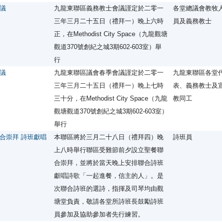
議
九龍東聯區義務教士會議謹定於二零一
各堂總議會教牧
三年三月二十五日（禮拜一）晚上六時
員及義務教士
正，在Methodist City Space（九龍觀塘
觀道370號創紀之城3期602-603室）舉
行
議
九龍東聯區議會春季會議謹定於二零一
九龍東聯區各堂
三年三月二十五日（禮拜一）晚上七時
表、義務教士及
三十分，在Methodist City Space（九龍
教同工
觀塘觀道370號創紀之城3期602-603室）
舉行
合崇拜 詩班獻唱
本聯區將於三月二十八日（禮拜四）晚
詩班員
上八時舉行聯區受難節前夕設立聖餐聯
合崇拜，並將於當天晚上安排聯合詩班
獻唱詩歌「一起進餐，信主的人」。是
次聯合詩班的選詩，指揮及司琴均由觀
塘堂負責，敬請各堂所詩班長鼓勵詩班
員參加及協助參加者先行練習。