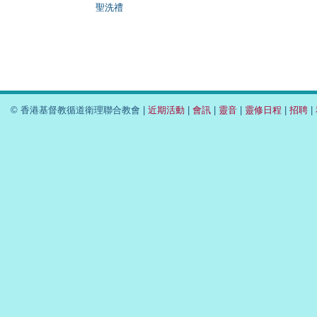
聖洗禮
© 香港基督教循道衛理聯合教會 |
近期活動
|
會訊
|
靈音
|
靈修日程
|
招聘
|