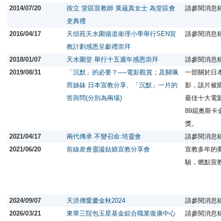
2014/07/20
按立 堂區宣教師 黃蘊真女士 為堂區會
請參閱消息
吏典禮
2016/04/17
天頌苑天水圍循道衞理小學舉行SEN宣
請參閱消息
教計劃感恩呈獻禮崇拜
2018/01/07
天水圍堂 舉行十五週年感恩崇拜
請參閱消息
2019/08/31
「沉默」的必要？──電影觀賞；及關珮
一部關於日
而姊妹 日本宣教分享、「沉默」一片的
影，該片被國
答與問(分別為兩場)
最佳十大電
89屆奧斯
獎。
2021/04/17
兩代傳承 不變召命:培靈會
請參閱消息
2021/06/20
前線差會靈謐姑娘宣教分享會
宣教多年的
驗，燃點宣
2024/09/07
天洪傳愛慶金秋2024
請參閱消息
2026/03/21
東華三院包玉星基金綜合職業復康中心
請參閱消息