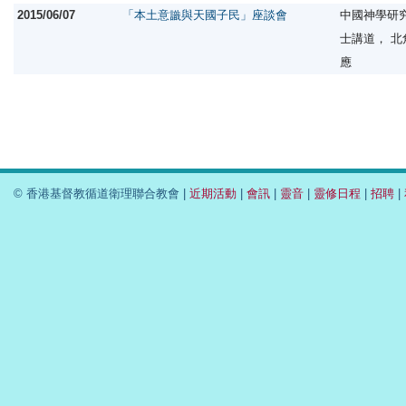
2015/06/07
「本土意識與天國子民」座談會
中國神學研
士講道， 
應
© 香港基督教循道衛理聯合教會 |
近期活動
|
會訊
|
靈音
|
靈修日程
|
招聘
|