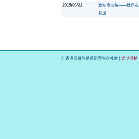
2015/06/21
政制表決後——我們在
見證
© 香港基督教循道衛理聯合教會 |
近期活動