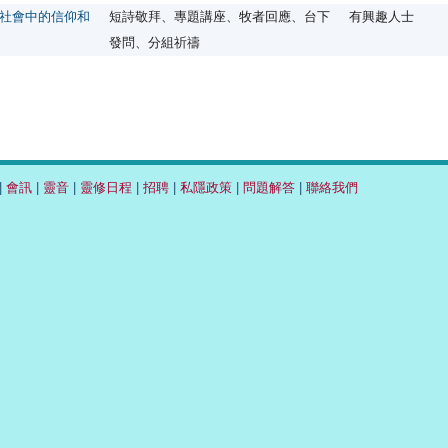
社會中的信仰和
短詩敬拜、專題講座、牧者回應、台下
有興趣人士
發問、分組祈禱
|
會訊
|
靈音
|
靈修日程
|
招聘
|
私隱政策
|
問題解答
|
聯絡我們