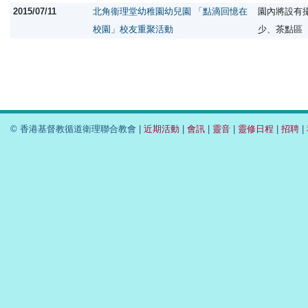
2015/07/11
北角衞理堂幼稚園幼兒園 「點滴回憶在
園內將設有
校園」校友重聚活動
少、茶點區
© 香港基督教循道衛理聯合教會 |
近期活動
|
會訊
|
靈音
|
靈修日程
|
招聘
|