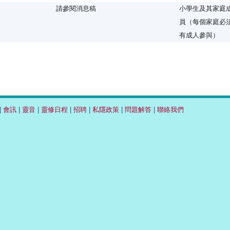
請參閱消息稿
小學生及其家庭
員（每個家庭必
有成人參與）
|
會訊
|
靈音
|
靈修日程
|
招聘
|
私隱政策
|
問題解答
|
聯絡我們