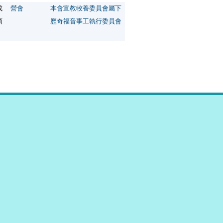
成
營會
本會宣教牧養委員會屬下
須
歷奇福音事工執行委員會