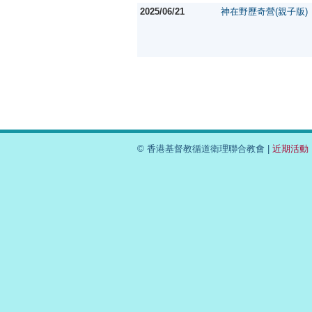
2025/06/21
神在野歷奇營(親子版)
© 香港基督教循道衛理聯合教會 |
近期活動