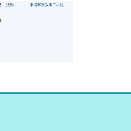
已
活動
柬埔寨宣教事工小組
，
推