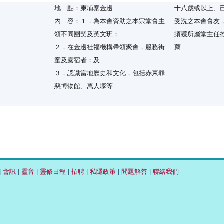
地 點：柬埔寨金邊
十八歲或以上、
內 容：１．為本會資助之本宗堂會主
受洗之本會會友
領不同團契及英文班；
須獲所屬堂主任
２．在金邊社福機構帶領聚會，服務街
薦
童及露宿者；及
３．認識當地歷史和文化，包括赤柬罪
惡博物館、萬人塚等
|
會訊
|
靈音
|
靈修日程
|
招聘
|
私隱政策
|
問題解答
|
聯絡我們