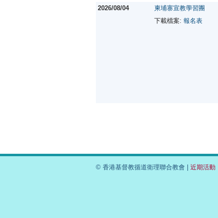
2026/08/04
柬埔寨宣教學習團
下載檔案:
報名表
© 香港基督教循道衛理聯合教會 |
近期活動