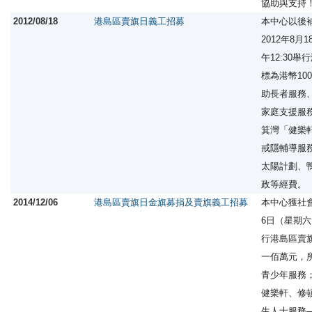
協助與支持
2012/08/18
港島區賣旗日義工招募
本中心以後
2012年8月
午12:30
標為港幣10
助長者服務
家庭支援服
箕灣「健樂
戒隱輔導服
太陽計劃、
政等經費。
2014/12/06
港島區賣旗日金旗募捐及賣旗義工招募
本中心獲社會
6日（星期六）
行港島區賣
一佰萬元，
青少年服務
健樂軒、修
生人士服務