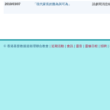
2010/03/07
「現代家長的難為與可為」
請參閱消息
© 香港基督教循道衛理聯合教會 |
近期活動
|
會訊
|
靈音
|
靈修日程
|
招聘
|