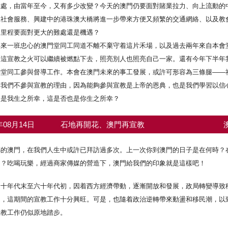
難處，由當年至今，又有多少改變？今天的澳門仍要面對賭業拉力、向上流動的
立社會服務、興建中的港珠澳大橋將進一步帶來方便又頻繁的交通網絡、以及教
個里程要面對更大的難處還是機遇？
年來一班忠心的澳門堂同工同道不離不棄守着這片禾場，以及過去兩年來自本會
盼這宣教之火可以繼續被燃點下去，照亮別人也照亮自己一家。還有今年下半年
拜堂同工參與督導工作。本會在澳門未來的事工發展，或許可形容為三條腿——
是我們不參與宣教的理由，因為能夠參與宣教是上帝的恩典，也是我們學習以信
，是我生之所幸，這是否也是你生之所幸？
6年08月14日
石地再開花、澳門再宣教
鄰的澳門，在我們人生中或許已拜訪過多次。上一次你到澳門的日子是在何時？
…？吃喝玩樂，經過商家傳媒的營造下，澳門給我們的印象就是這樣吧！
四十年代末至六十年代初，因着西方經濟帶動，逐漸開放和發展，政局轉變導致
道，這期間的宣教工作十分興旺。可是，也隨着政治逆轉帶來動盪和移民潮，以
宣教工作仍似原地踏步。