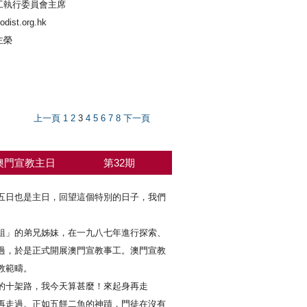
工執行委員會主席
dist.org.hk
主榮
上一頁
1
2
3
4
5
6
7
8
下一頁
澳門宣教主日
第32期
五日也是主日，回望這個特別的日子，我們
」的弟兄姊妹，在一九八七年進行探索、
過，於是正式開展澳門宣教事工。澳門宣教
教範疇。
的十架路，我今天算甚麼！來起身再走
再走過。正如五餅二魚的神蹟，門徒在沒有