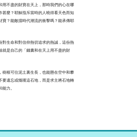
和用不盡的財寶在天上，那時我們的心在哪
作甚麼？耶穌指斥當時的人曉得看天色而知
財寶？能敵擋時代潮流的衝擊嗎？能承傳耶
份對生命和對信仰熱切追求的熱誠，這份熱
驗就是自己的「錢囊和在天上用不盡的財
，樹根可往泥土裏生長，也能懸在空中和攀
不要遺忘或慨嘆這石地，而是求主將石地轉
和能力。