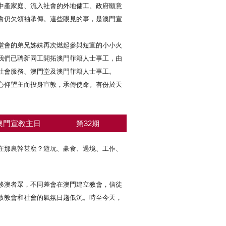
中產家庭、流入社會的外地傭工、政府願意
會仍欠領袖承傳。這些眼見的事，是澳門宣
堂會的弟兄姊妹再次燃起參與短宣的小小火
我們已聘新同工開拓澳門菲籍人士事工，由
社會服務、澳門堂及澳門菲籍人士事工。
心仰望主而投身宣教，承傳使命。有份於天
澳門宣教主日
第32期
在那裏幹甚麼？遊玩、豪食、過境、工作、
移澳者眾，不同差會在澳門建立教會，信徒
致教會和社會的氣氛日趨低沉。時至今天，