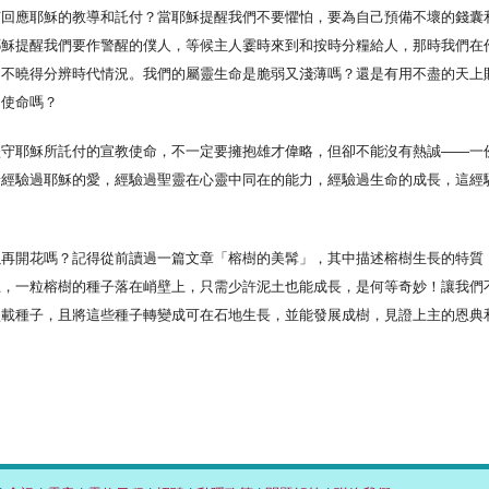
何回應耶穌的教導和託付？當耶穌提醒我們不要懼怕，要為自己預備不壞的錢囊
耶穌提醒我們要作警醒的僕人，等候主人霎時來到和按時分糧給人，那時我們在
卻不曉得分辨時代情況。我們的屬靈生命是脆弱又淺薄嗎？還是有用不盡的天上
的使命嗎？
堅守耶穌所託付的宣教使命，不一定要擁抱雄才偉略，但卻不能沒有熱誠——一
着經驗過耶穌的愛，經驗過聖靈在心靈中同在的能力，經驗過生命的成長，這經
以再開花嗎？記得從前讀過一篇文章「榕樹的美髯」，其中描述榕樹生長的特質
上，一粒榕樹的種子落在峭壁上，只需少許泥土也能成長，是何等奇妙！讓我們
盛載種子，且將這些種子轉變成可在石地生長，並能發展成樹，見證上主的恩典