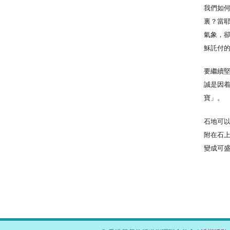
我們如
裏？當
氣象，
穌託付
要繼續
誠是因
寶」。
石地可
附在石
變成可