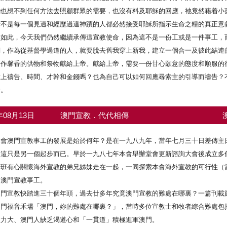
餉也想不到任何方法去照顧群眾的需要，也沒有料及耶穌的回應，祂竟然藉着小
惜不是每一個見過和經歷過這神蹟的人都必然接受耶穌所指示生命之糧的真正意
此，今天我們仍然繼續承傳這宣教使命，因為這不是一份工或是一件事工，而
們，作為從基督學過道的人，就要脫去舊我穿上新我，建立一個合一及彼此結連
，作馨香的供物和祭物獻給上帝。獻給上帝，需要一份甘心願意的態度和順服的
放上禱告、時間、才幹和金錢嗎？也為自己可以如何回應尋索主的引導而禱告？
命。
7年08月13日
澳門宣教．代代相傳
本會澳門宣教事工的發展是始於何年？是在一九八九年，當年七月三十日差傳主
，這只是另一個起步而已。早於一九八七年本會舉辦堂會更新諮詢大會後成立多
一班有心關懷海外宣教的弟兄姊妹走在一起，一同探索本會海外宣教的可行性（
了澳門宣教事工。
澳門宣教快踏進三十個年頭，過去廿多年究竟澳門宣教的難處在哪裏？一篇刊載
澳門福音禾場「澳門，妳的難處在哪裏？」，當時多位宣教士和牧者綜合難處包
拉力大、澳門人缺乏渴道心和「一貫道」積極進軍澳門。