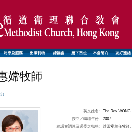
惠嫦牧師
師部
英文姓名:
The Rev WONG W
按立／轉職年份:
2007
總議會調派及選委之職務:
沙田堂主任牧師