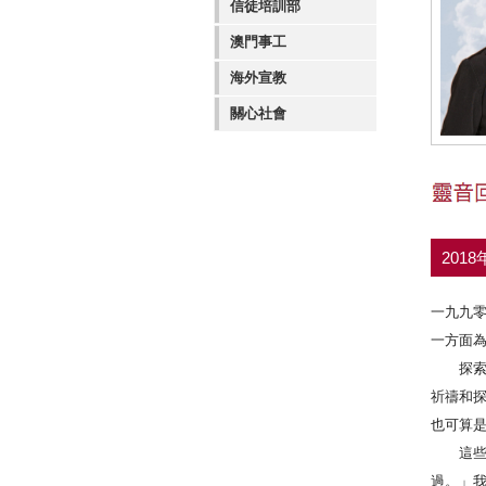
信徒培訓部
澳門事工
海外宣教
關心社會
201
一九九
一方面
探索開
祈禱和
也可算
這些年
過。」