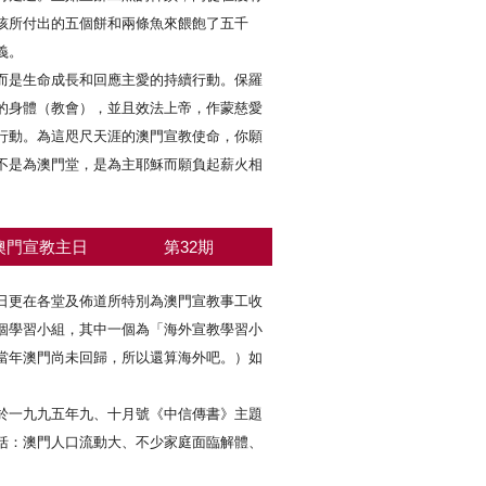
孩所付出的五個餅和兩條魚來餵飽了五千
義。
是生命成長和回應主愛的持續行動。保羅
的身體（教會），並且效法上帝，作蒙慈愛
行動。為這咫尺天涯的澳門宣教使命，你願
不是為澳門堂，是為主耶穌而願負起薪火相
澳門宣教主日
第32期
日更在各堂及佈道所特別為澳門宣教事工收
個學習小組，其中一個為「海外宣教學習小
當年澳門尚未回歸，所以還算海外吧。）如
於一九九五年九、十月號《中信傳書》主題
括：澳門人口流動大、不少家庭面臨解體、