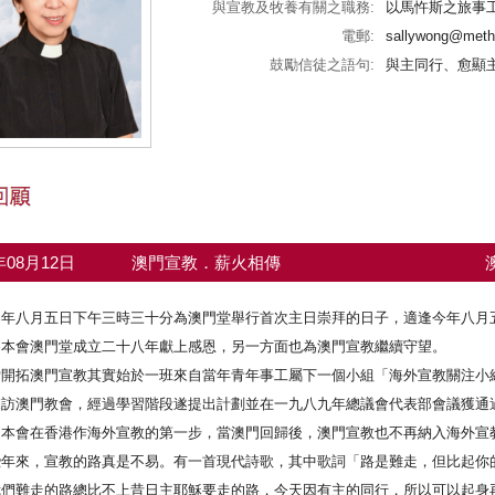
與宣教及牧養有關之職務:
以馬忤斯之旅事
電郵:
sallywong@metho
鼓勵信徒之語句:
與主同行、愈顯
8年08月12日
澳門宣教．薪火相傳
零年八月五日下午三時三十分為澳門堂舉行首次主日崇拜的日子，適逢今年八月
為本會澳門堂成立二十八年獻上感恩，另一方面也為澳門宣教繼續守望。
拓澳門宣教其實始於一班來自當年青年事工屬下一個小組「海外宣教關注小組
探訪澳門教會，經過學習階段遂提出計劃並在一九八九年總議會代表部會議獲通
是本會在香港作海外宣教的第一步，當澳門回歸後，澳門宣教也不再納入海外宣
來，宣教的路真是不易。有一首現代詩歌，其中歌詞「路是難走，但比起你
我們難走的路總比不上昔日主耶穌要走的路，今天因有主的同行，所以可以起身