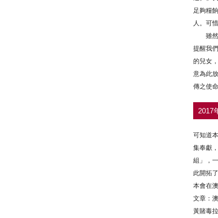
足夠糧
人。可
雖然如
提醒我
的兒女
意為此
傳之使
201
可知道
集奉獻
組」，
此開拓
本會在
文章：
黃賭毒