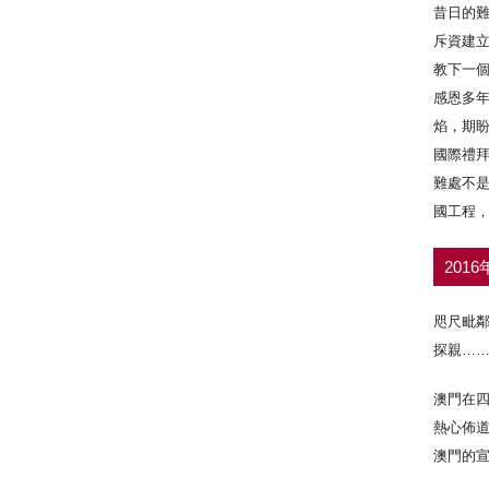
昔日的
斥資建
教下一
感恩多
焰，期
國際禮
難處不
國工程
201
咫尺毗
探親…
澳門在
熱心佈
澳門的